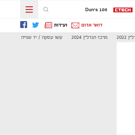
Dun's 100
דואר אדום
ועידות
 2022
מרכז הנדל"ן 2024
עשו עסקה / יד שנייה
מוסף נדל