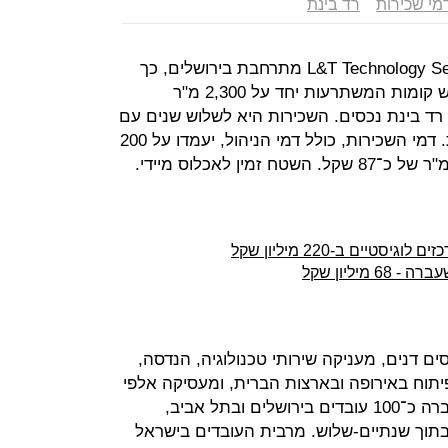
מי שכירות
רד בינת
חברת שירותי ההנדסה ההודית L&T Technology Service מתרחבת בירושלים, כך
נודע ל"כלכליסט". החברה שכרה שלוש קומות המשתרעות יחד על 2,300 מ"ר
רד בינת נכסים. השכירות היא לשלוש שנים עם
אופציה להארכה בשלוש שנים נוספות. דמי השכירות, כולל דמי הניהול, יעמדו על 200
ן לאכלוס מיידי.
יים ב-220 מיליון שקל
יליון שקל
בידי שני מהנדסים דנים, מעניקה שירותי טכנולוגיה, הנדסה,
י פיתוח באירופה ובארצות הברית, ומעסיקה אלפי
עובדים בעולם. בישראל מעסיקה החברה כ־100 עובדים בירושלים ובתל אביב,
כוונתה להגדיל את מספרם ל־200 בתוך שנתיים-שלוש. מרבית העובדים בישראל