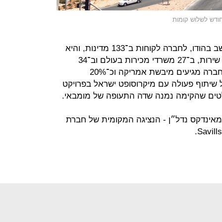
L&T היא חברת ענק שהמטה שלה יושב בהודו, לחברה לקוחות ב־133 מדינות, והיא
מרכזי פיתוח בהודו. 64% מלקוחות החברה מגיעים מיבשת אמריקה וכ־20%
 שיתוף פעולה עם מיקרוסופט ישראל בפרויקט
טים שהקימה נמנה שדה התעופה של מומבאי.
אינדקס נדל״ן - הנציגה המקומית של חברת