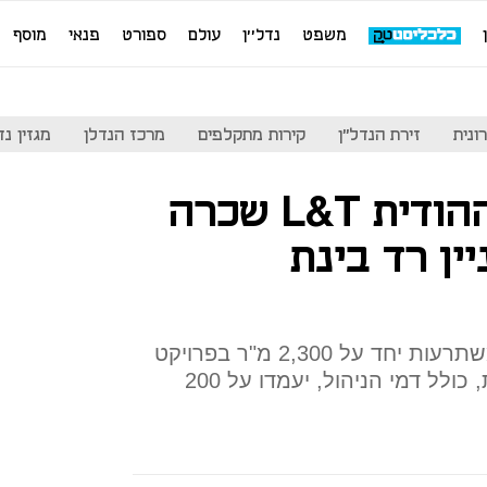
משפט
נדל''ן
עולם
ספורט
פנאי
מוסף
ונית
זירת הנדל"ן
קירות מתקלפים
מרכז הנדלן
מגזין נדל"ן
חברת ההנדסה ההודית L&T שכרה
ין רד בינת
החברה שכרה שלוש קומות המשתרעות יחד על 2,300 מ"ר בפרויקט
ירושלים של כסף. דמי השכירות, כולל דמי הניהול, יעמדו על 200