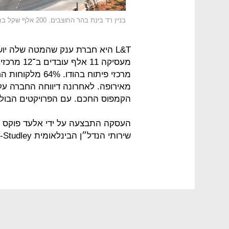
בניין רד בינת בהר החוצבים. 200 אלף שקל בחודש לשלוש קומות
מעסיקה 11 אלף עובדים ב־12 מרכזי שירות, ב־27 משרדי מכירות בעולם וב־34
מאירופה. לאחרונה דיווחה החברה על
הקמפוס החכם. עם הפרויקטים הבול
העסקה התבצעה על ידי אלעד פוקס מ
שירותי הנדל״ן הבינלאומית Savills-Studley.