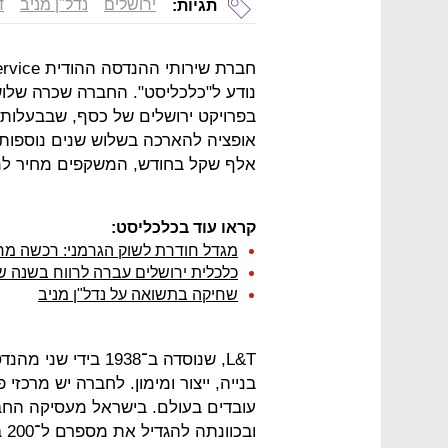
ירושלים
נדל"ן מניב
ד
תגיות:
בפרויקט ירושלים של כסף, שבבעלות 
אלף שקל בחודש, המשקפים מחיר למ"ר של כ־87 שקל. השטח זמי
קראו עוד בכלכליסט:
מגדל חודרת לשוק הגרמני: רכשה מרכזים לוגיסט
כלכלית ירושלים עברה לרווח בשנה שעברה - 68 מ
שחיקה בתשואה על נדל"ן מניב
L&T, שנוסדה ב־1938 
בנייה, ייצור ומימון. לחברה יש מרכז
וב