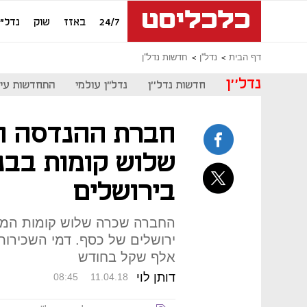
24/7
באזז
שוק
נדל"ן
דף הבית
נדל''ן
חדשות נדל''ן
נדל''ן
חדשות נדל''ן
נדל"ן עולמי
התחדשות עיר
שלוש קומות בבני
בירושלים
אלף שקל בחודש
דותן לוי
08:45
11.04.18