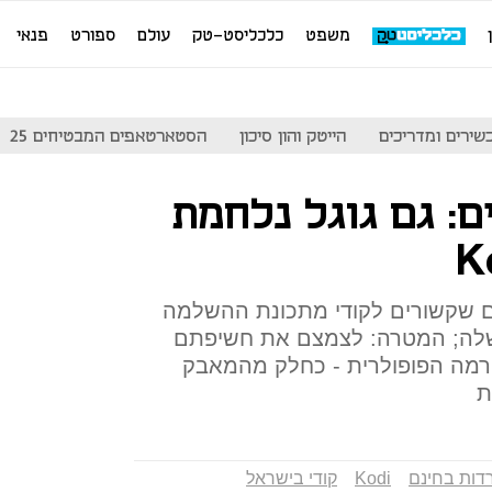
משפט
כלכליסט-טק
עולם
ספורט
פנאי
שירים ומדריכים
הייטק והון סיכון
הסטארטאפים המבטיחים 25
: גם גוגל נלחמת
ם שקשורים לקודי מתכונת ההשלמה
שלה; המטרה: לצמצם את חשיפתם
מה הפופולרית - כחלק מהמאבק
ת
דות בחינם
Kodi
קודי בישראל