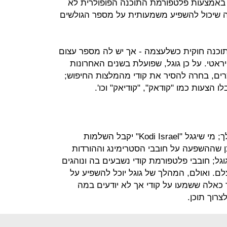
ה באמצעות פלטפורמת התוכנה הפופולרית לא
ה שיכול להשפיע משמעותית על מספר הגולשים
תוכנה חוקית כשלעצמה - אך יש לה מספר עצום
ראטי. על כן גוגל, שפועלת בשנים האחרונות
רים, בחרה להסיר את קודי מהמלצות החיפוש;
 הצעות כמו "קודאק", "קודיאק" וכו'.
החיפוש בישראל טרם הושפע מהמהלך; מי שיגגל "Kodi Israel" יקבל השלמות
כן שההשפעה על חובבי הסטרימינג וההורדות
גל; חובבי פלטפורמת קודי נשבעים בה ונוהגים
. ואולם, המהלך של גוגל יוכל להשפיע על
אלה ששמעו על קודי אך לא יודעים במה
רוך תוכן.