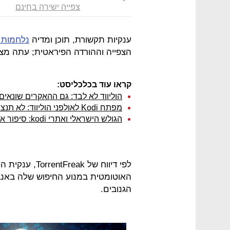
צפייה ישירה בחינם
ענקיות תקשורת, תוכן ומדיה
נלחמות ב
הצפייה וההורדה הפיראטית; עתה מצט
קראו עוד בכלכליסט:
הוליווד לא לבד: גם ההאקרים שונאים את 
מפתח Kodi לאולפני הוליווד: לא תנצחו אותנו לעולם
הגולש הישראלי ואתרי kodi: סיפור אהבה טכנולוגי
האוטומטית במנוע החיפוש שלה באנ
הגנובים.