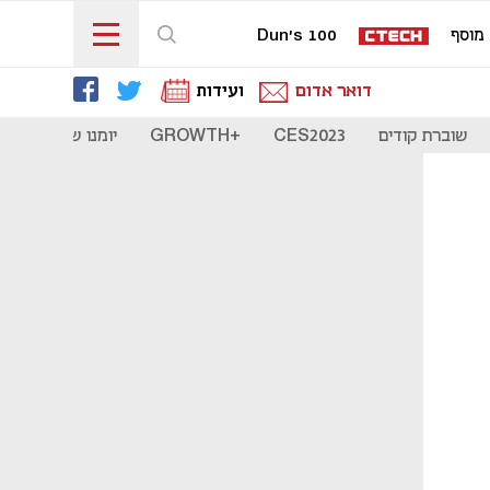
מוסף
Dun's 100
דואר אדום
ועידות
שוברת קודים
CES2023
+GROWTH
יומנו של סטארט