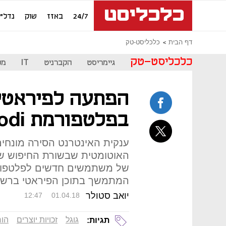
24/7
באזז
שוק
נדל"ן
דף הבית
כלכליסט-טק
כלכליסט-טק
גיימריסט
הקברניט
IT
מכ
הפתעה לפיראטים
בפלטפורמת Kodi
ענקית האינטרנט הסירה מונחי
האוטומטית שבשורת החיפוש 
של משתמשים חדשים לפלטפור
המתמשך בתוכן הפיראטי ברש
יואב סטולר
12:47
01.04.18
גוגל
זכויות יוצרים
הור
תגיות: