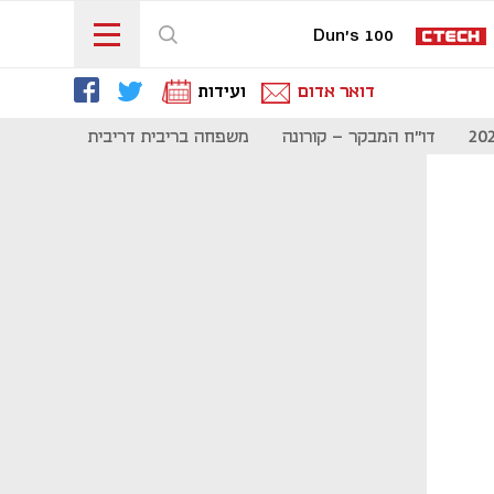
Dun's 100
דואר אדום
ועידות
דו"ח המבקר - קורונה
משפחה בריבית דריבית
תקשורת