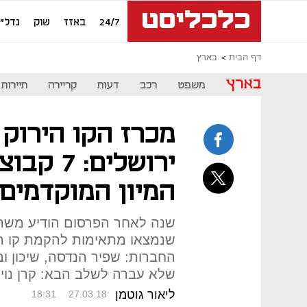
24/7
באזז
שוק
נדל"ן
דף הבית
בארץ
בארץ
משפט
רכב
דעות
קריירה
תיירות
מכרז הקו הירוק
ירושלים:
המיון המוקדמים
שנה לאחר הפרסום הודיע משרד
שנמצאו מתאימות להקמת קו הר
החברות: שפיר הנדסה, שיכון וב
שלא עברה לשלב הבא: קרן נוי 
ליאור גוטמן
18:31
27.03.18