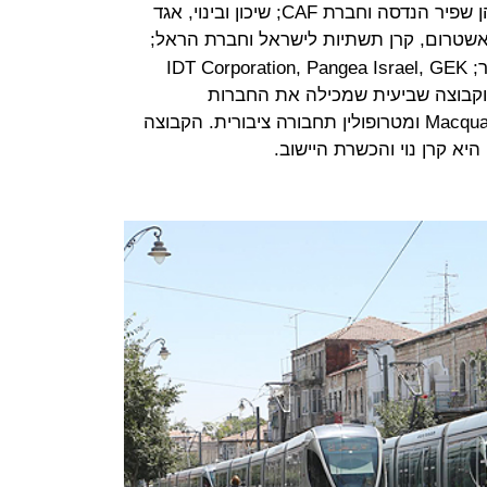
שבע הקבוצות שיתמודדו על המכרז הן שפיר הנדסה וחברת CAF; שיכון ובינוי, אגד
אשטרום, קרן תשתיות לישראל וחברת הראל;
Ansaldo, Hitachi, מנרב וקבוצת מאיר; IDT Corporation, Pangea Israel, GEK
רית וקבוצה שביעית שמכילה את החברות
Bombardier, קבוצת אורון, לסיכו, Macquarie ומטרופולין תחבורה ציבורית. הקבוצה
א קרן נוי והכשרת היישוב.