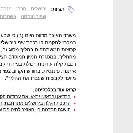
ירושלים
מכרז
מנרב
תגיות:
שפיר הנדסה
אשטרום
במכרז להקמת קו רכבת שני בירושלי
קבוצות המשתתפות בהליך מסוג זה,
מההליך. במסגרת המיון המוקדם הציגו
רכבת קלה עירונית, יכולת בנייה והקמ
איתנות פיננסית. בחודש הקרוב צפוי
מיועד לקבוצות שעברו את ההליך".
קראו עוד בכלכליסט:
ברדיאן ובראשי יבצעו את עבודות הק
הרכבת הקלה בירושלים מתרחבת: הא
הושגה הסכמה בין האוצר לסיטיפס ע