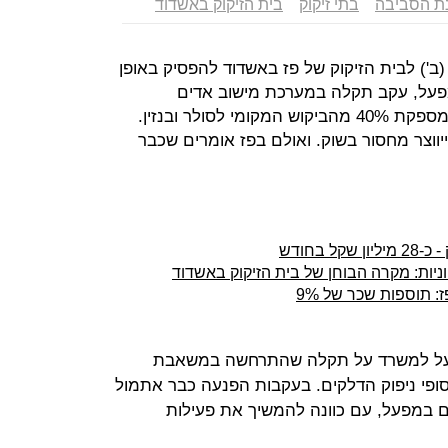
ת הסביבה
בתי זיקוק
בית הזיקוק באשדוד
') לבית הזיקוק של פז באשדוד להפסיק באופן
מפעל, עקב תקלה במערכת מישוב אדים
במסופים וכדי למנוע זיהום אווויר. פז מספקת 40% מהביקוש המקומי לסולר ובנזין.
ווצר מחסור בשוק. ואולם בפז אומרים שכבר
 בחודש
ניות: מקרה הבוחן של בית הזיקוק באשדוד
 תוספות שכר של 9%
פעל למשרד על תקלה שהתרחשה במשאבת
פי ניפוק הדלקים. בעקבות הפנעה כבר אתמול
 במפעל, עם כוונה להמשיך את פעילות