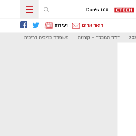
Dun's 100
דואר אדום
ועידות
דו"ח המבקר - קורונה
משפחה בריבית דריבית
תקשורת