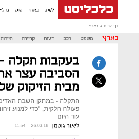
24/7
באזז
שוק
נדל"ן
דף הבית
בארץ
בארץ
משפט
רכב
דעות
קריירה
תיירות
בעקבות תקלה -
הסביבה עצר את 
מבית הזיקוק של 
התקלה - במתקן השבת האדים;
פעולה חלקית, "כדי למנוע זיהום
עוד היום
ליאור גוטמן
11:54
26.03.18