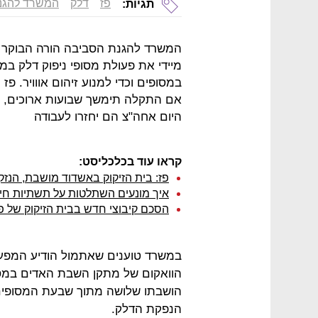
פז
דלק
המשרד להגנ
תגיות:
המשרד להגנת הסביבה הורה הבוקר (ב
מיידי את פעולת מסופי ניפוק דלק ב
אם התקלה תימשך שבועות ארוכים, יי
היום אחה"צ הם יחזרו לעבודה
קראו עוד בכלכליסט:
פז: בית הזיקוק באשדוד מושבת, הנזק - כ-28 מיליון שקל
איך מונעים השתלטות על תשתיות חיו
הסכם קיבוצי חדש בבית הזיקוק של פז:
במשרד טוענים שאתמול הודיע המ
הוואקום של מתקן השבת האדים במסו
הושבתו שלושה מתוך שבעת המסופים
הנפקת הדלק.