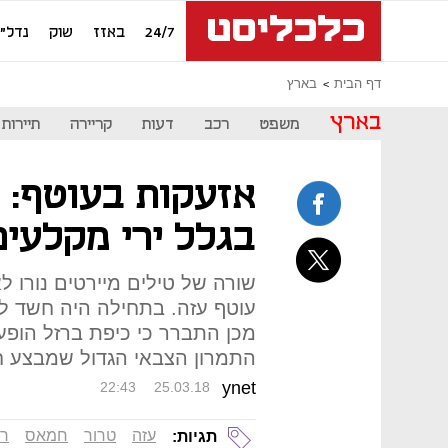
24/7
באזז
שוק
נדל"ן
דף הבית
בארץ
בארץ
משפט
רכב
דעות
קריירה
תיירות
אזעקות בעוטף: 
בגלל ירי מקלעי
שורה של טילים מיירטים נורו 
עוטף עזה. בתחילה היה חשד ל
מכן התברר כי כיפת ברזל הופ
התמרון הצבאי הגדול שמבצע 
ynet
22:43
25.03.18
עזה
טרור
חמאס
רק
תגיות: