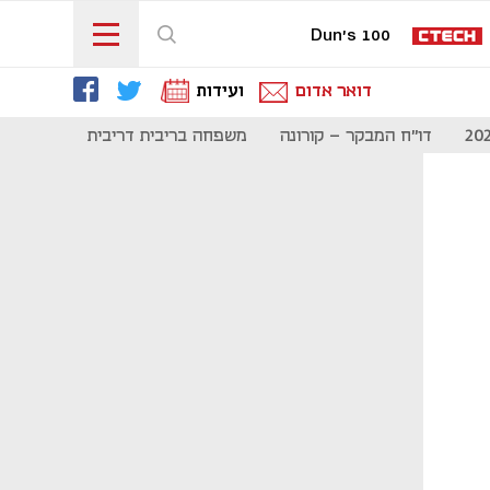
Dun's 100
דואר אדום
ועידות
דו"ח המבקר - קורונה
משפחה בריבית דריבית
תקשורת