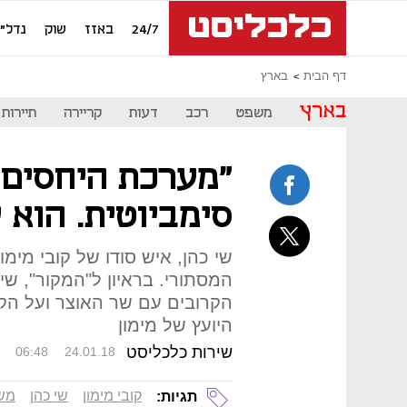
24/7
באזז
שוק
נדל"ן
דף הבית
בארץ
בארץ
משפט
רכב
דעות
קריירה
תיירות
"מערכת היחסים ש
סימביוטית. הוא י
שי כהן, איש סודו של קובי מימו
המסתורי. בראיון ל"המקור", ש
הקרובים עם שר האוצר ועל הק
היועץ של מימון
שירות כלכליסט
06:48
24.01.18
קובי מימון
שי כהן
משה
תגיות: