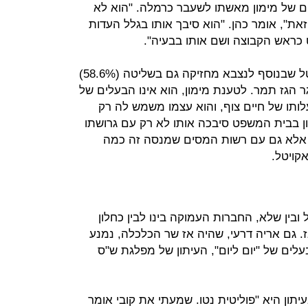
 של מימון מאשתו לשעבר כרמלה. "הוא לא
זאת", אומר כהן. "הוא סיבך אותו בגלל העדות
כראש הקבוצה ושם אותו בבעיה".
מימון נחשב לבעליה של קבוצת אקויטל שבנוסף לנצבא מחזיקה גם בשליטה (58.6%)
שמחזיקה ב־28.7% ממאגר הגז תמר. לטענת מימון, הוא אינו הבעלים של
ותו של חיים צוף, והוא עצמו משמש לה רק
ון בבית המשפט סיבכה אותו לא רק עם גרושתו
אלא גם עם רשות המסים שמנסה זה כמה
קויטל.
ובין שלא, החברות העמוקה בינו לבין כחלון
 גם אריה דרעי, שהיה אז שר הכלכלה, נמנע
לים של "יום ליום", העיתון של מפלגת ש"ס
יתון היא "פוליטית נטו. שמעתי את קובי אומר