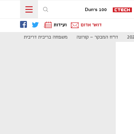
Dun's 100
דואר אדום
ועידות
דו"ח המבקר - קורונה
משפחה בריבית דריבית
תקשורת