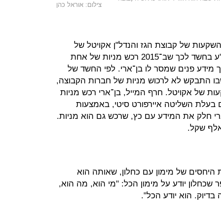
צילום: אוראל כהן
שקעות של קבוצת הגז והנדל"ן אקויטל של
מימון, סיבך את כץ שנחקר ברשות ני"ע בחשד לכך שב־2015 רכש מניות של אחת
ידע פנים שמסר לו בן־ארי. לפי החשד של
שבו התבקש לא לרכוש מניות של חברות הקבוצה,
ת של אקויטל. חרף המייל, בן־ארי רכש מניות
 בעלת השליטה איירפורט סיטי, באמצעות
רי חלק את המידע עם כץ, שרכש גם הוא מניות.
 היחסים של מימון עם כחלון, שאותה הוא
 שכחלון יודע על מימון הכל: "מי הוא, מה הוא,
דיוק. הוא יודע הכל".