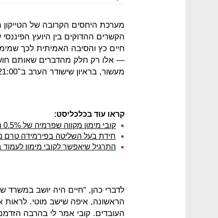
מערכת היחסים הקרובה של הטייקון ה
הקשרים ההדוקים בין היועץ הפיננסי ש
חיים כץ והסיבה האמיתית לכך שמימון
— אלו רק חלק מהדברים שאותם חושף 
מעשור, בראיון שישודר הערב ב־21:00 בתוכנית "המקור" עם רביב דרוקר בערוץ 10.
קראו עוד בכלכליסט:
קובי מימון מקווה שפרמיה של 0.5% תספק את בעלי המניות של אקויטל
חידת בעל השליטה בפירמידה טרם נ
התרגיל שיאפשר לקובי מימון לעמוד ב
לדברי כהן, "חיים היה יושב במשרד של
הראשונה, איפה שישב מוטי. לראות 
העובדים. קובי אמר לי בהרבה הזדמנ