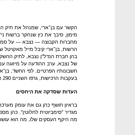
הקשר עם בן־ארי, שמנהל את תיק הה
מחברות הקבוצה — נצבא — על סמך מ
הרשות, בן־ארי קיבל מייל מאקויטל 
בהן חברת הנדל"ן נצבא, לתיק ההשקעו
של נצבא, ערב ההודעה על מיזוגה עם
חשבונותיו הפרטיים. לפי החשד, בן־א
בעקבות הרכישות, גרפו השניים 290 אלף שקל.
העדות שסדקה את היחסים
בראיון חושף כהן גם את עומק מערכת
מגדיר "סימביוטית לחלוטין". כהן מספר
מה היקף העסקים שלו, מה הוא עושה ב