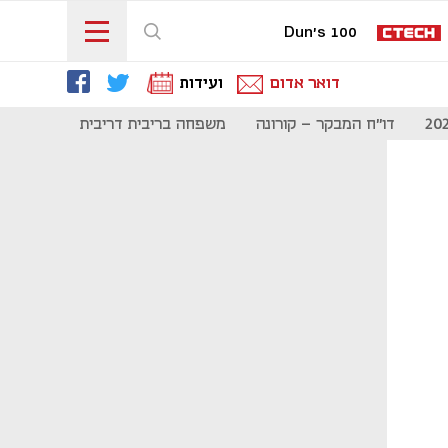
Dun's 100
דואר אדום
ועידות
דו"ח המבקר - קורונה
משפחה בריבית דריבית
תקשורת