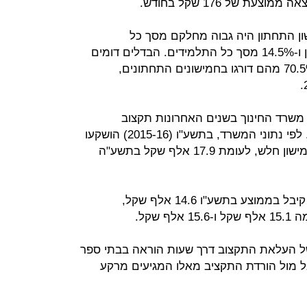
עת של 176 שקל בחודש.
ן התחתון היה גבוה מחלקם מסך כל
התלמידים – 64.2% בחמישון התחתון ו-14.5% מסך כל התלמידים. הבדלים דומים
קיימים בנתוני התלמידים הערבים: 70.5% מהם דורגו בחמישונים התחתונים,
משרד החינוך בשנים האחרונות תקצוב
דיפרנציאלי חלקי בין חמישוני הטיפוח. לפי נתוני המשרד, בתשע"ו (2015-16) הושקעו
בממוצע 19.1 אלף שקל בתלמיד מחמישון חלש, לעומת 17.9 אלף שקל בתשע"ה
מנגד, תלמיד מהחמישון החזק ביותר קיבל בממוצע בתשע"ו 14.6 אלף שקל,
שקל.
ל העלאת התקצוב דרך שעות הוראה בבתי ספר
אל מול הורדת התקציב מאלו המגיעים מרקע