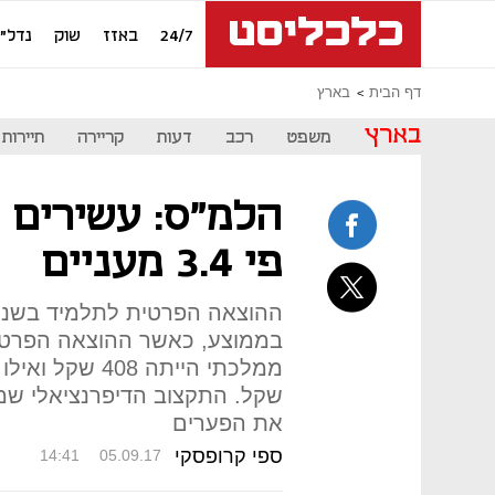
24/7
באזז
שוק
נדל"ן
דף הבית
בארץ
בארץ
משפט
רכב
דעות
קריירה
תיירות
הלמ"ס: עשירים מ
פי 3.4 מעניים
בממוצע, כאשר ההוצאה הפרטי
שקל. התקצוב הדיפרנציאלי שמ
את הפערים
ספי קרופסקי
14:41
05.09.17