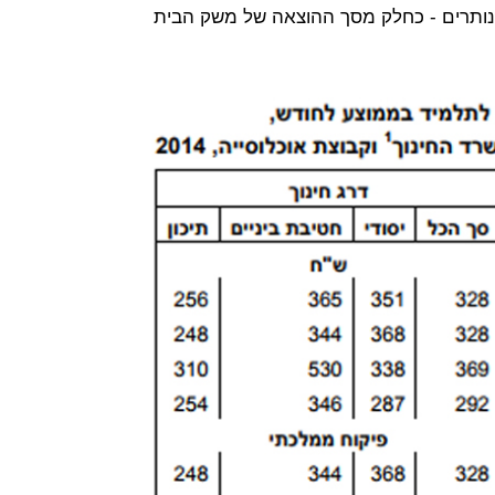
ן ישיר עבור התלמיד, ו-21.3% הנותרים - כחלק מסך ההוצאה של משק הבית