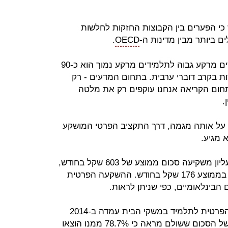
 כי הפערים בין הקבוצות החזקות לחלשות
ם ביותר מבין מדינות ה-
OECD
.
לפי תוצאות המבחן, הפער בין תלמידים מרקע גבוה לתלמידים מרקע נמוך הוא כ-90
קרב דוברי עברית וכ-25 נקודות בקרב דוברי ערבית. בתחום המדעים - רק
תחום הקריאה אנחנו עוקפים רק את מלטה
.
 על אותה מגמה, דרך התקציב הפרטי המושקע
 מגיע.
בעוד שמשפחה מחמישון ההכנסה העליון משקיעה סכום ממוצע של 603 שקל בחודש,
משפחה מהחמישון התחתון משקיעה בממוצע 176 שקל בחודש. ההשקעה הפרטית
 הבינלאומיים, כפי שניתן לראות.
מנתוני הלמ"ס עולה עוד כי ההוצאה הפרטית לתלמיד במשקי הבית עמדה ב-2014
על 328 שקל בממוצע בחודש. פילוח של הסכום ששולם מראה כי 78.7% ממנו הוצאו