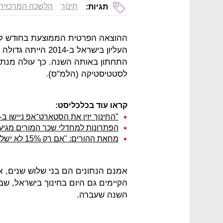
חינוך
הלשכה המרכזית
תגיות:
ההוצאה הפרטית הממוצעת בחודש לצר
התחתון באותה השנה. כך עולה מנתונ
לסטטיסטיקה (הלמ"ס).
קראו עוד בכלכליסט:
"החינוך יזין את הסטארט־אפ ניישן ב-25 השנים הבאות"
הפתרונות למחדלי שכר המורים מגיע
מחאת ההורים: "אם רק 15% לא ישלמו, נצליח"
אמנם הנתונים הם בני שלוש שנים, א
הקיימים גם היום בחינוך בישראל, שבא
השנה שעברה.