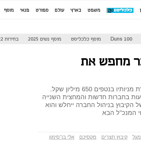
משפט
בארץ
עולם
ספורט
פנאי
מוסף
Duns 100
מוסף כלכליסט
מוסף נשים 2025
בחירות 2022
ר מחפש את
קיבוץ חצרים יקבל תמורת מכירת מניותיו בנטפים 650 מיליון שקל.
ות בחברות חדשות והמחצית השנייה
ל הקיבוץ בניהול החברה ייחלש והוא
וי המנכ"ל הבא
מגל
קיבוץ חצרים
מקסיכם
אלי בן־סימון