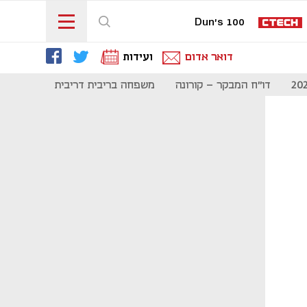
Dun's 100
דואר אדום
ועידות
דו"ח המבקר - קורונה
משפחה בריבית דריבית
תקשורת