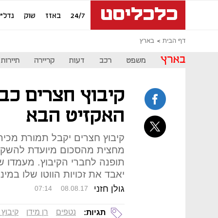
24/7
באזז
שוק
נדל"ן
דף הבית
בארץ
בארץ
משפט
רכב
דעות
קריירה
תיירות
קיבוץ חצרים כב
האקזיט הבא
מחצית מהסכום מיועדת להשקע
תופנה לחברי הקיבוץ. מעמדו ש
יאבד את זכויות הווטו שלו במינ
גולן חזני
07:14
08.08.17
נטפים
רן מידן
קיבוץ 
תגיות: