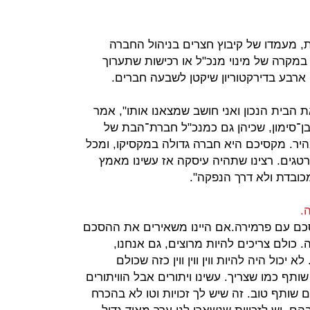
, מעמדו של קיבוץ חצרים בניהול החברה
 במקרה של מינוי מנכ"ל או רכישות שתערוך
ארבע בדירקטוריון שיקטן לשבעה חברים.
 הבית הנכון ואני חושב שמצאנו אותו", אמר
בן־סימון, שכיהן גם כמנכ"ל חברת־הבת של
יר. מקסיכם היא חברה גדולה במקסיקו, ומכל
גים. רצינו שתהיה עיסקה אז עשינו מאמץ
כובדת ולא דרך הנפקה".
.
ההסכם עם פרמירה.אם היינו משאירים את ההסכם
 כולם צריכים להיות מרוצים, גם אנחנו,
כול היה להיות ווין ווין ווין כזה שכולם
שותף כמו שצריך. עשינו ויתורים אבל הוויתורים
 שותף טוב. זה שיש לך זכויות וטו לא בהכרח