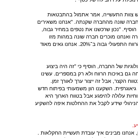
אש צוות התעשייה, אמר אתמול בהתבטאות
 חברה שונה מהחברה שקנתה. "אנחנו משאירים
הוסיף. "נכון שרכשנו את נטפים במחיר גבוה,
רה ואנחנו מוכרים חברה שונה במהות מזו
שקיבלנו. ההכנסות גבוהות ב־10% והרווח התפעולי גבוה ב־20%. אנחנו גאים מאוד
וגיות של החברה, הוסיף כי "זה היה ביצוע
 גם באיכות הרווח ולא רק במספרים. עשינו
ווח הקצר, אבל זה ייצור ערך לאורך זמן.
גיאוגרפית. השקענו הון משמעותי בפיתוח חדש
וחיות עלולה להיפגע אבל בטווח הארוך היא
הניהולי שידע לקבל את ההחלטות איפה להשקיע
ע.
ן, אנחנו מבינים איך עובדת תעשיית החקלאות .