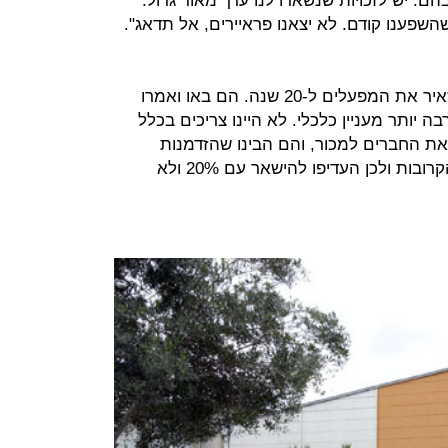
. יש לזכויות שנשארו לנו ערך מאוד גדול.
שפענו קודם. לא יצאנו פראיירים, אל תדאג".
"זה שיש התחייבות חוזית שלהם להשאיר את המפעלים ל-20 שנה. הם באו ואמרו
ה יותר מעניין כלכלי. לא היינו צריכים בכלל
ת החברים למכור, והם הבינו שהזדמנות
למכור במחיר כזה לא תהיה בשנים הקרובות ולכן העדיפו להישאר עם 20% ולא