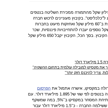
ץ חצרים צפוי להשתמש ב־300 מיליון שקל מהתמורה ממכירת השליטה בנטפים
 ל"כלכליסט". בקיבוץ מעוניינים לרכוש חברה
גדולה ב־150 מיליון שקל, חברה בינונית ב־60 מיליון שקל ואחזקות מיעוט בחברות
מיליון שקל. 350 מיליון שקל נוספים יעברו להתחייבויות פיננסיות, שכר
לימוד ולשימוש החופשי של 460 חברי הקיבוץ. בסך הכל, הקיבוץ יקבל 650 מיליון שקל
ך את מקסיקו למובילה עולמית בתחום ההשקיה"
ת, צריך להיכנס חזק יותר"
ולה במקסיקו, אישרה אתמול את
הפרסום
שלפיו תרכוש את השליטה בנטפים לפי שווי של 1.895 מיליארד דולר. עם
זאת, מניית מקסיכם ירדה אתמול בפתיחת המסחר במקסיקו ב־5%, במה שמשקף
את חשש המשקיעים מהמחיר הגבוה ששילמה החברה - כ־1.5 מיליארד דולר עבור