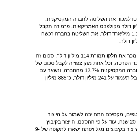
יטו למכור את השליטה לחברה המקסיקנית,
נתנה הצעה הגבוה ב־15 מיליון דולר מקולפקס האמריקאית. פרמירה תקבל
עבור חלקה - 61.3% מהחברה - כ־1.16 מיליארד דולר. את השליטה בחברה רכשה
קיבוץ מגל, שהחזיק ב־6% מהחברה, מכר את חלקו תמורת 114 מיליון דולר. סכום זה
יבוץ, שעבר הפרטה, וכל אחת מהן צפוייה לקבל סכום של
כ־2 מיליון שקל. קיבוץ חצרים מכר לחברה המקסיקנית 12.7% מהחברה, ונשאר עם
20% ממניותיה. התמורה שהקיבוץ יקבל תעמוד על 241 מיליון דולר, כ־885 מיליון
ים, מקסיכם התחייבה לשמור על הייצור
בישראל ברמתו הנוכחית לתקופה של 20 שנה. עוד על פי ההסכם, הייצור בקיבוץ
חצרים יישאר לתקופה של 20 שנה; והייצור בקיבוצים מגל ויפתח ישארו לתקופה של 9-