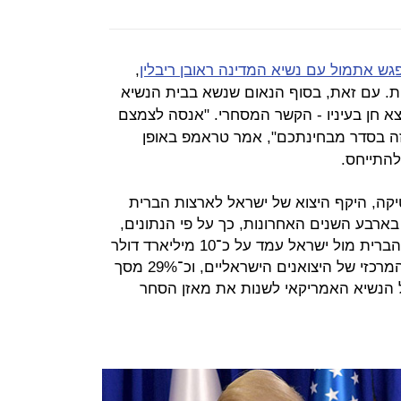
גש אתמול עם נשיא המדינה ראובן ריבלין
,
ת. עם זאת, בסוף הנאום שנשא בבית הנשיא
א חן בעיניו - הקשר המסחרי. "אנסה לצמצם
 זה בסדר מבחינתכם", אמר טראמפ באופן
להתייחס.
קה, היקף היצוא של ישראל לארצות הברית
ארבע השנים האחרונות, כך על פי הנתונים,
הגירעון המסחרי הממוצע של ארצות הברית מול ישראל עמד על כ־10 מיליארד דולר
בשנה. ארצות הברית היא שוק היעד המרכזי של היצואנים הישראליים, וכ־29% מסך
של הנשיא האמריקאי לשנות את מאזן הסחר