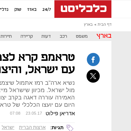
24/7
באזז
שוק
נדל"ן
דף הבית
בארץ
בארץ
משפט
רכב
דעות
קריירה
תיירות
טראמפ קרא לצמצ
עם ישראל, והיצו
נשיא ארה"ב רמז אתמול שיצמצ
מול ישראל. מכיוון שישראל מי
האמירה עוררה דאגה בקרב יצוא
היום עם יועצו הכלכלי של טר
אדריאן פילוט
07:08
23.05.17
ארצות הברית
ישראל
תגיות: