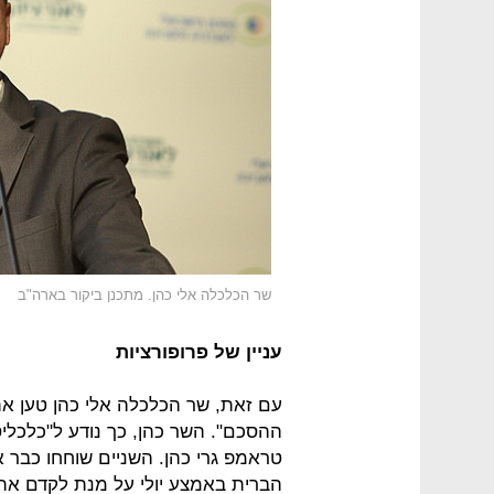
שר הכלכלה אלי כהן. מתכנן ביקור בארה"ב
עניין של פרופורציות
עם זאת, שר הכלכלה אלי כהן טען את
ההסכם". השר כהן, כך נודע ל"כלכליס
טראמפ גרי כהן. השניים שוחחו כבר א
הברית באמצע יולי על מנת לקדם את 