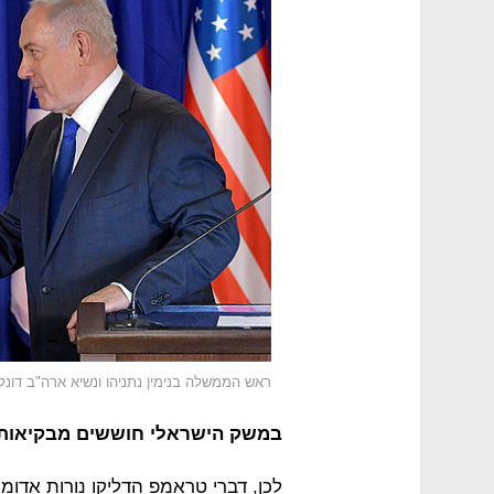
ראש הממשלה בנימין נתניהו ונשיא ארה"ב דונ
במשק הישראלי חוששים מבקיאות 
לכן, דברי טראמפ הדליקו נורות אדו