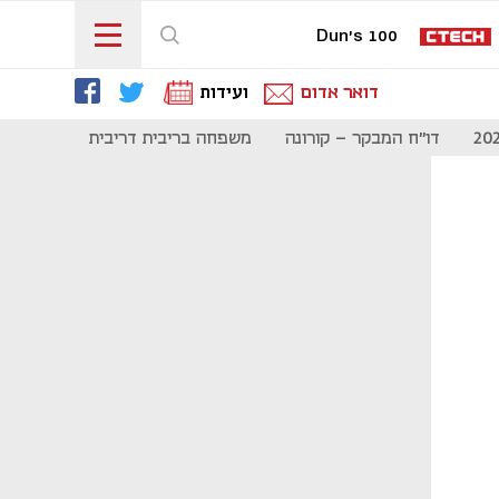
Dun's 100
דואר אדום
ועידות
דו"ח המבקר - קורונה
משפחה בריבית דריבית
תקשורת