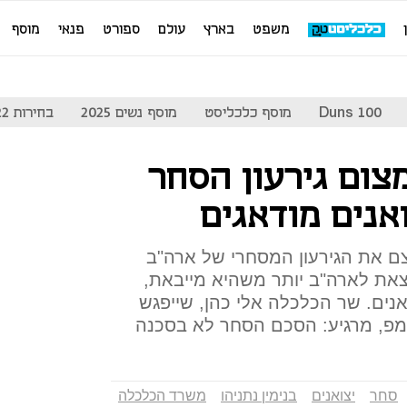
משפט
בארץ
עולם
ספורט
פנאי
מוסף
Duns 100
מוסף כלכליסט
מוסף נשים 2025
בחירות 2022
ום גירעון הסחר
אנים מודאגים
ם את הגירעון המסחרי של ארה"ב
יצאת לארה"ב יותר משהיא מייבאת,
נים. שר הכלכלה אלי כהן, שייפגש
אמפ, מרגיע: הסכם הסחר לא בסכנה
סחר
יצואנים
בנימין נתניהו
משרד הכלכלה