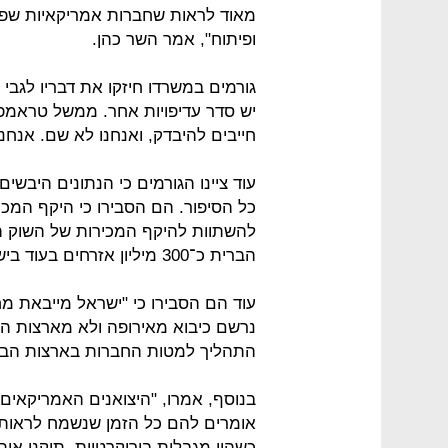
מאוד לראות שחברות אמריקאיות שפוע
ופיתוח", אמר השר כהן.
גורמים במשרדו חיזקו את דבריו לגבי
יש סדר עדיפויות אחר. ממשל טראמפ
חייבים להיבדק, ואנחנו לא שם. אנחנו
עוד ציינו הגורמים כי הנתונים היבש
כל הסיפור. הם הסבירו כי היקף המכי
להשתוות להיקף המכירות של השוק הי
הברית כ־300 מיליון אזרחים בעוד בישראל כ־8 מיליון אזרחים בלבד.
עוד הם הסבירו כי "ישראל מייבאת מח
נרשם כיבוא מאירופה ולא מארצות הב
התהליך למטות החברות בארצות הבר
בנוסף, אמרו, "היצואנים האמריקאים 
אומרים להם כל הזמן שנשמח לראות ע
כשהיו מגבלות בירוקרטיות, תיקנו או