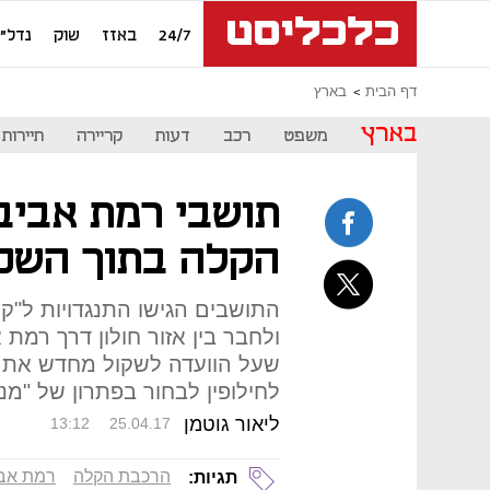
24/7
באזז
שוק
נדל"ן
דף הבית
בארץ
בארץ
משפט
רכב
דעות
קריירה
תיירות
תושבי רמת אביב
הקלה בתוך השכ
ולחבר בין אזור חולון דרך רמת
שעל הוועדה לשקול מחדש את 
לחילופין לבחור בפתרון של "מנה
ליאור גוטמן
13:12
25.04.17
הרכבת הקלה
רמת אב
תגיות: