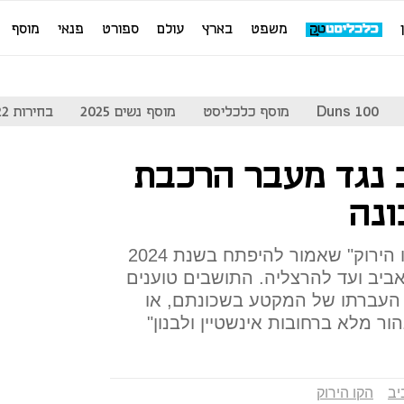
משפט
בארץ
עולם
ספורט
פנאי
מוסף
Duns 100
מוסף כלכליסט
מוסף נשים 2025
בחירות 2022
 נגד מעבר הרכבת
ונה
התושבים הגישו התנגדויות ל"קו הירוק" שאמור להיפתח בשנת 2024
 אביב ועד להרצליה. התושבים טוענים
העברתו של המקטע בשכונתם, או
ור מלא ברחובות אינשטיין ולבנון"
יב
הקו הירוק