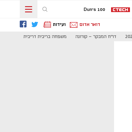
Dun's 100
דואר אדום
ועידות
דו"ח המבקר - קורונה
משפחה בריבית דריבית
תקשורת