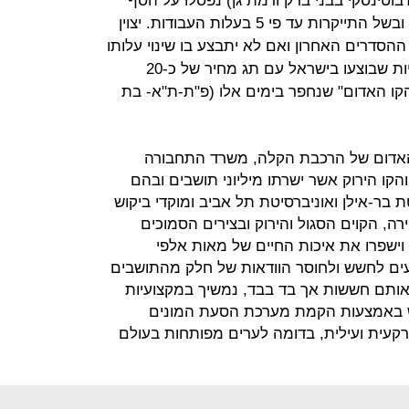
וטינסקי בבני ברק ורמת גן) נפסלו על הסף
בשל הצורך להכין תכנית תוואי חדשה ובשל התייקרות עד פי 5 בעלות העבודות. יצוין
הסדרים האחרון ואם לא יתבצע בו שינוי עלותו
תהיה היקרה מבין כל פרויקטי התשתיות שבוצעו בישראל עם תג מחיר של כ-20
קו האדום" שנחפר בימים אלו (פ"ת-ת"א- בת
האדום של הרכבת הקלה, משרד התחבורה
הקו הירוק אשר ישרתו מיליוני תושבים ובהם
 בר-אילן ואוניברסיטת תל אביב ומוקדי ביקוש
ה, הקוים הסגול והירוק ובצירים הסמוכים
 וישפרו את איכות החיים של מאות אלפי
דעים לחשש ולחוסר הוודאות של חלק מהתושבים
אותם חששות אך בד בבד, נמשיך במקצועיות
דש באמצעות הקמת מערכת הסעת המונים
עית ועילית, בדומה לערים מפותחות בעולם