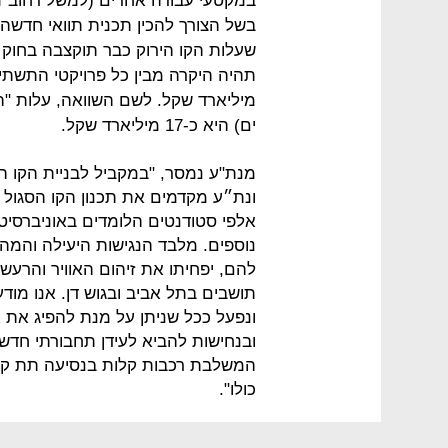
במקטעי עבודה אחרים (למשל רחוב ז'ב
שעלות הקו הירוק כבר תוקצבה בחוק ה
מיליארד שקל. לשם השוואה, עלות "ה
ים) היא כ-17 מיליארד שקל.
מנת"ע נמסר, "במקביל לבניית הקו 
ונת״ע מקדמים את תכנון הקו הסגול ו
אלפי סטודנטים הלומדים באוניברסיטת
נוספים. מלבד הנגישות היעילה והמהיר
להם, יפחיתו את זיהום האוויר והרעש
תושבים בתל אביב ובגוש דן. אנו מו
ונפעל ככל שניתן על מנת להפיג את 
ובנחישות להביא לעידן תחבורתי ח
המשלבת רכבות קלות בנסיעה תת קרק
כולו".