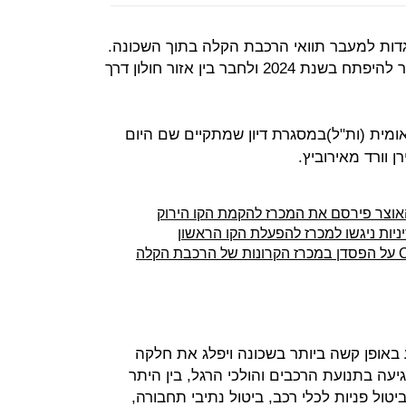
דות למעבר תוואי הרכבת הקלה בתוך השכונה.
מדובר בהתנגדויות ל"קו הירוק" שאמור להיפתח בשנת 2024 ולחבר בין אזור חולון דרך
ומית (ות"ל)במסגרת דיון שמתקיים שם היום
 וורד מאירוביץ.
וצר פירסם את המכרז להקמת הקו הירוק
העליון דחה את ערעור אלסטום ו-CAF על הפסדן במכרז הקרונות של הרכבת הקלה
באופן קשה ביותר בשכונה ויפלג את חלקה
גיעה בתנועת הרכבים והולכי הרגל, בין היתר
טול פניות לכלי רכב, ביטול נתיבי תחבורה,