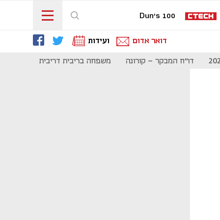
Dun's 100
דואר אדום
ועידות
דו"ח המבקר - קורונה
משפחה בריבית דריבית
תקשורת