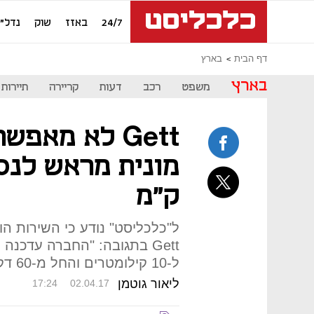
24/7
באזז
שוק
נדל"ן
דף הבית
בארץ
בארץ
משפט
רכב
דעות
קריירה
תיירות
Gett לא מאפש
ק"מ
ל"כלכליסט" נודע כי השירות ה
Gett בתגובה: "החברה עדכ
ל-10 קילומטרים והחל מ-60 דקות מהמועד הנדרש"
ליאור גוטמן
17:24
02.04.17