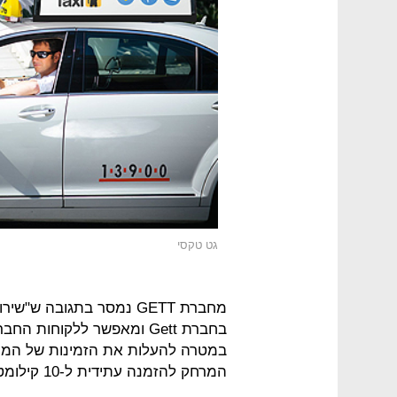
גט טקסי
מחברת GETT נמסר בתגובה 
בחברת Gett ומאפשר ללקוחו
במטרה להעלות את הזמינות של המונ
המרחק להזמנה עתידית ל-10 קילומטרים והחל מ-60 דקות מהמועד הנדרש".