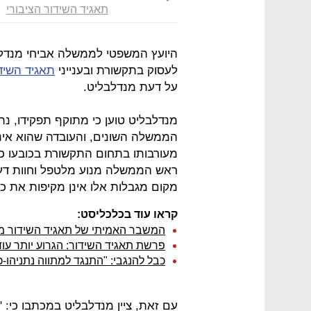
תאגיד השידור הציבורי
היועץ המשפטי לממשלה אביחי מנדלבל
לעסוק בתקשורת ובענייני
תאגיד השידו
על דעת מנדלבליט.
מנדלבליט טוען כי מתוקף תפקידו, נת
הממשלה השונים, והעובדה שהוא אינ
מעורבותו בתחום התקשורת בכובעו 
ראש הממשלה מנוע מלטפל וחוות דע
מקום מגבלות אלו אינן מקיפות את כ
קראו עוד בכלכליסט:
המשבר האמיתי של תאגיד השידור מת
פרשת תאגיד השידור: הגרוע יותר עוד 
כבל להנגבי: "התנגד למתווה נתניהו-
עם זאת, ציין מנדלבליט במכתבו כי: