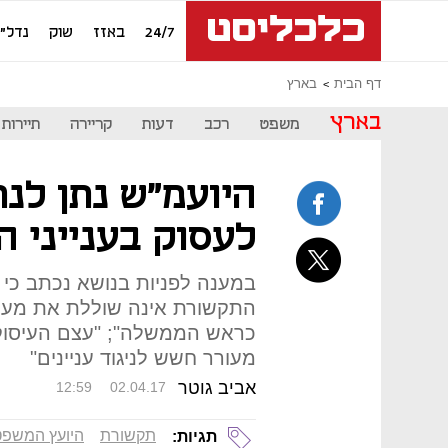
24/7
באזז
שוק
נדל"ן
דף הבית
בארץ
בארץ
משפט
רכב
דעות
קריירה
תיירות
היועמ"ש נתן לנתנ
לעסוק בענייני ה
במענה לפניות בנושא נכתב כי ה
התקשורת אינה שוללת את מעור
כראש הממשלה"; "עצם העיסוק ב
מעורר חשש לניגוד עניינים"
אביב גוטר
12:59
02.04.17
תקשורת
היועץ המשפ
תגיות: