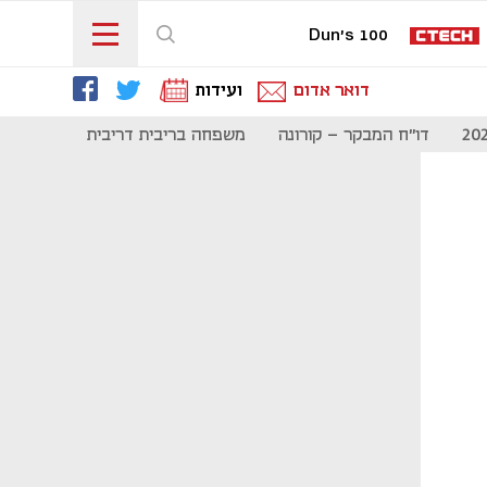
Dun's 100
דואר אדום
ועידות
דו"ח המבקר - קורונה
משפחה בריבית דריבית
תקשורת