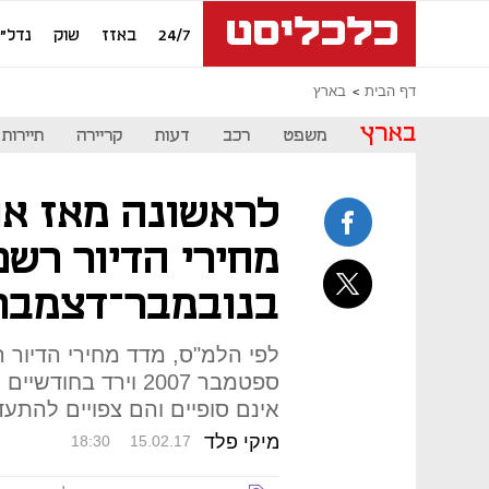
24/7
באזז
שוק
נדל"ן
דף הבית
בארץ
בארץ
משפט
רכב
דעות
קריירה
תיירות
מחירי הדיור רשם
בנובמבר־דצמבר
לפי הלמ"ס, מדד מחירי הדיור 
אינם סופיים והם צפויים להתע
מיקי פלד
18:30
15.02.17