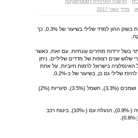
ית
הלשכה המרכזית לסטטיסטיקה
ק
מדד ינואר 2017
מדד ינואר ירד ב-0.2%, בדומה לציפיות בשוק ההון למדד שלילי בשיעור של 0.3%, כך
ה.
ר בשל ירידות מחירים עונתיות. עם זאת, כאשר
 שלוש שנים רצופות של מדדים שליליים, ניתן
 האינפלציה בישראל לרמות חיוביות. על אחת
 שלילי גם כן, בשיעור של כ-0.2%.
התייקרות נרשמה בעיקר בסעיפי דלק ושמנים (3.3%), חשמל (3.5%), סיגריות (2%)
ירידות עיקריות נרשמו בסעיף ההלבשה (-0.9%), הנעלה עם (-10%), ביטוח רכב