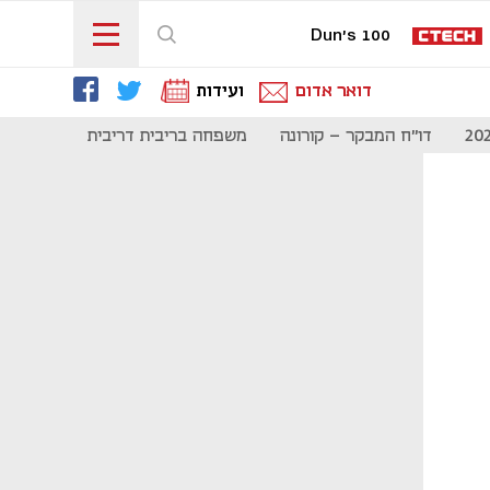
Dun's 100
דואר אדום
ועידות
דו"ח המבקר - קורונה
משפחה בריבית דריבית
תקשורת