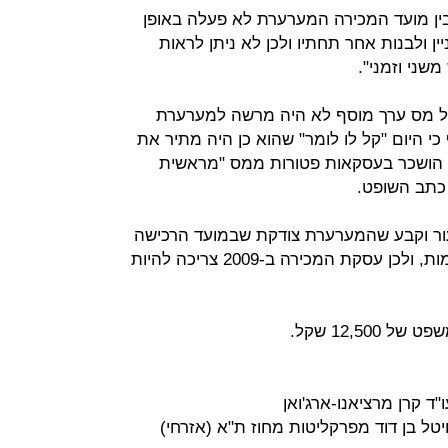
ין מועד המכירה המערערת לא פעלה באופן
ן ולבנות אחר תחתיו ולכן לא ניתן לראות
שני וזמני".
ל מס ערך מוסף לא היה מרשה למערערת
 היום "קל לו לומר" שהוא כן היה מתיר את
יין הושכר בעסקאות פטורות ממס "מראשית
כתב השופט.
ור וקבע שהמערערת צודקת שבמועד הרכישה
היא לא הייתה זכאית לנכות מס תשומות, ולכן עסקת המכירה ב-2009 צריכה להיות
12,50 שקל.
"ד קרן מרציאנו-ארג'ואן
רויטל בן דוד מפרקליטות מחוז ת"א (אזרחי)