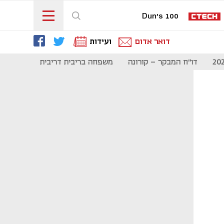
Dun's 100
דואר אדום
ועידות
דו"ח המבקר - קורונה
משפחה בריבית דריבית
תקשורת