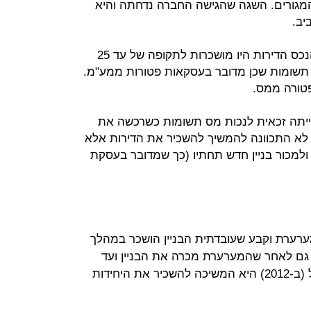
המגורים. השגה שהגישה החברה נדחתה והיא
יב.
לטענתה מאחר שבזמן שרכשה את הנכס הדירות היו מושכרות לתקופה של עד 25
 תשומות שכן מדובר בעסקאות פטורות ממע"מ.
פטורה ממס.
יתה זכאית לנכות מס תשומות כשרכשה את
לא התכוונה להמשיך להשכיר את הדירות אלא
 ולמכור בניין חדש תחתיו (כך שמדובר בעסקת
רערת וקבע שעובדתית הבניין הושכר במהלך
 גם לאחר שהמערערת מכרה את הבניין ועד
שהעבירה לרוכשים את החזקה בפועל (ב-2012) היא המשיכה להשכיר את היחידות