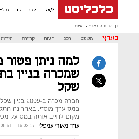
24/7
באזז
שוק
נדל"ן
דף הבית
בארץ
משפט
בארץ
משפט
רכב
דעות
קריירה
תיירות
למה ניתן פטור 
שקל
חברה מכרה ב-9
במס ערך מוסף. באחרונה התקב
מקום לחייב אותה במס על מכיר
עו"ד מאורי עמפלי
08:51
16.02.17