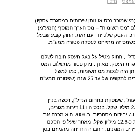
עמפלי
נדל"ן
י שמוכר נכס או נותן שירותים במסגרת עסקיו)
ם "מס תשומות" – מס הערך המוסף (המע"מ)
כי העסק שלו. יחד עם זאת, החוק קובע שבעל
כשמס זה מתייחס לעסקה פטורה ממע"מ.
דל"ן, החוק מטיל על בעל העסק חובה לשלם
גרת העסק. מאידך, ניתן פטור מתשלום המס
תן היה לנכות מס תשומות, כמו למשל
כשמדובר בעסקת השכרת דירה למגורים לתקופה של עד 25 שנה (שפטורה ממע"מ
השקעות", שעוסקת בתחום הנדל"ן, רכשה בניין
ברחוב בן עטר בתל אביב תמורת כ-2.8 מיליון שקל. בנכס היו 11 דירות מגורים,
שחלקן היו מושכרות בשכירות מוגנת, ו-7 יחידות מסחריות. ב-2009 היא מכרה את
הבניין לקבוצת רוכשים פרטיים תמורת כ-12.6 מיליון שקל. מאחר שעל פי הסכם
ירים המוגנים, החברה הרוויחה מהמיזם בסך