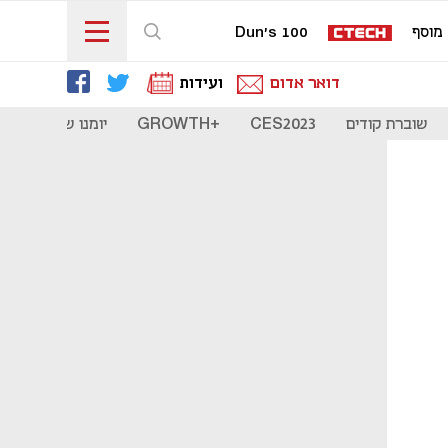
מוסף
Dun's 100
דואר אדום
ועידות
שוברת קודים
CES2023
+GROWTH
יומנו של סטארט