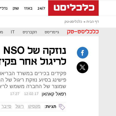
24/7
באזז
שוק
נדל"ן
דף הבית
כלכליסט-טק
כלכליסט-טק
גיימריסט
הקברניט
IT
מכ
נו
לריגול אחר פקי
פקידים בכירים במשרד הבריאו
פישינג בסיוע נוזקת ריגול של 
שמוצר של החברה משמש לריגול
רפאל קאהאן
17:27
12.02.17
מקסיקו
ריגול
סייבר
תגיות: