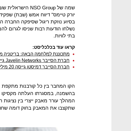
שמה של NSO Group 
יורק טיימס" דיווח אמש (שבת) שפקידים
בסיוע נוזקת ריגול שסיפקה החברה 
נשלחו הודעות רבות שניסו לגרום להם
בתי לוויות.
קראו עוד בכלכליסט:
מתכוננת למלחמה הבאה: בריטניה מכ
חברת הסייבר Javelin Networks גייסה 5 מיליון דולר
חברת הסייבר דמיסטו גייסה 20 מיליון דולר
הקו המחבר בין כל קורבנות מתקפת ה
בהשמנה, במסגרתו העלתה מקסיקו את
המהלך עורר מאבק ייצרי בין נציגות הי
שתקצבו את המאבק בחוק דומה שחוקק בארה"ב ב-2009 