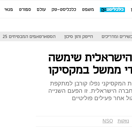
משפט
כלכליסט-טק
עולם
ספורט
פנאי
שירים ומדריכים
הייטק והון סיכון
הסטארטאפים המבטיחים 25
זקה של NSO הישראלית שימשה
די ממשל במקסיקו
ת המקסיקני נפלו קורבן למתקפת
החברה הישראלית. זו הפעם השנייה
 אחר פעילים פוליטיים
נוזקות
NSO