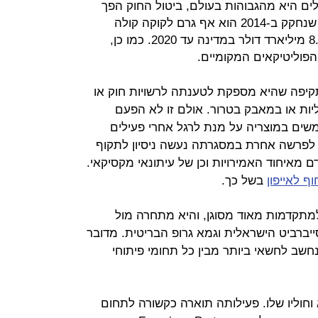
ם היא מהגבוהות בעולם, ביטול החוק הפך
למטרה חשובה עבור היצרנים. לאחר שנחקק ב-2014 הוא אף גרם לקוקה קולה
להתחייב על השקעות בהיקף של כ-8.2 מיליארד דולר במדינה עד 2020. כמו כן,
הפוליטיקאים המקומיים.
ות תקיפה שהיא מספקת לטענתה לרשויות חוק או
יות או במאבק בטרור. אולם זו לא הפעם
ים במוצריה על מנת לרגל אחרי פעילים
 לפרשה אחרת במסגרתה נעשה ניסיון לתקוף
ם מאיחוד האמירויות וכן של עיתונאי מקסיקאי.
ף לאייפון
בשל כך.
תקדמות מאוד מסוגן, והיא מתחרה מול
ייברביט הישראלית וגמא גרופ הבריטית. מדובר
חשב לחשאי ביותר מבין כל תחומי פיתוחי
י לביא וחוליו שלו. פעילותה תוארה כקשורה לתחום