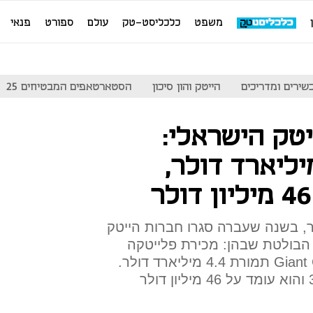
משפט
כלכליסט-טק
עולם
ספורט
פנאי
שירים ומדריכים
הייטק והון סיכון
הסטארטאפים המבטיחים 25
201 בהייטק הישראלי:
יטים ב-10 מיליארד דולר,
"ח השנתי של IVC מיתר, בשנה שעברה סגרו חברות הייטק
 אקזיט. הבולטת שבהן: מכירת פלייטקה
לחברת הגיימינג הסינית Giant Group תמורת 4.4 מיליארד דולר.