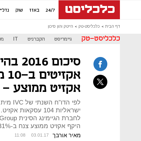
24/7
באזז
שוק
נדל"ן
דף הבית
כלכליסט-טק
הייטק והון סיכון
כלכליסט-טק
גיימריסט
הקברניט
IT
מכ
סיכום 6
אקז
אקזיט ממוצע - 46 מיליון דולר
לפי הדו
ישראליות 104 עסקאות
היקף אקזיט ממוצע צנח ב-31% והוא עומד על 46 מיליון דולר
מאיר אורבך
11:08
03.01.17