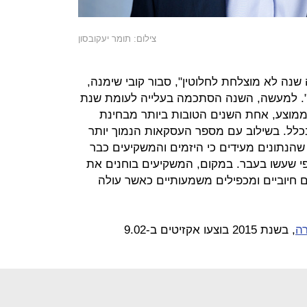
צילום: תומר יעקובסון
קשה לקבוע כי 2016 הייתה שנה לא מוצלחת לחלוטין", סבור קובי שימנה,
נכ"ל חברת Center Research IVC". למעשה, השנה הסתכמה בעלייה לעומת שנת
 הממוצע, אחת השנים הטובות ביותר מבחינת
כלל. בשילוב עם מספר העסקאות הנמוך יותר
 אנחנו סבורים שהנתונים מעידים כי היזמים והמשקיעים כבר
י שעשו בעבר. במקום, המשקיעים בוחנים את
ם חיוביים ומכפילים משמעותיים כאשר עולה
, בשנת 2015 בוצעו אקזיטים ב-9.02