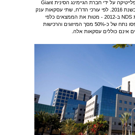
בשנת 2011 לחברת סיזארס. רכישת פלייטיקה על ידי חברת הגיימינג הסינית Giant
Group היתה העסקה הגדולה ביותר בשנת 2016. לפי עורכי הדו"ח, שתי עסקאות ענק
- עסקת פלייטיקה בשנת 2016 ועסקת NDS ב-2012 - מטות את הממצאים כלפי
מעלה באופן משמעותי, מאחר והן תפסו נתח של כ-50% מסך המיזוגים והרכישות
ם אינם כוללים עסקאות אלה.