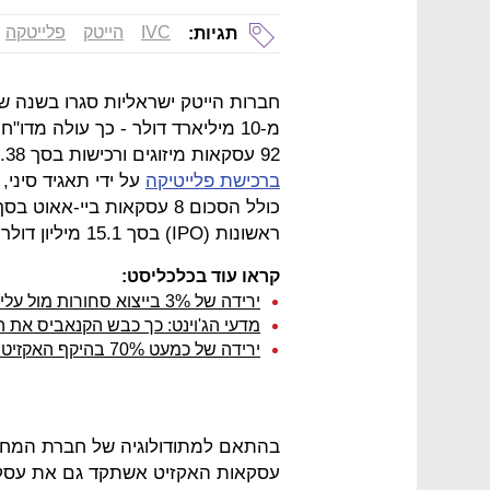
IVC
הייטק
פלייטקה
תגיות:
92 עסקאות מיזוגים ורכישות בסך 4.38 מיליארד דולר, שהצטרפו ל-
ברכישת פלייטיקה
ראשונות (IPO) בסך 15.1 מיליון דולר.
קראו עוד בכלכליסט:
ירידה של 3% בייצוא סחורות מול עלייה של 10% בייצוא הייטק ב-2016
מדעי הג'וינט: כך כבש הקנאביס את ה
ירידה של כמעט 70% בהיקף האקזיטים ב-2016
בהתאם למתודולוגיה של חברת המחקר
עסקאות האקזיט אשתקד גם את עסקת