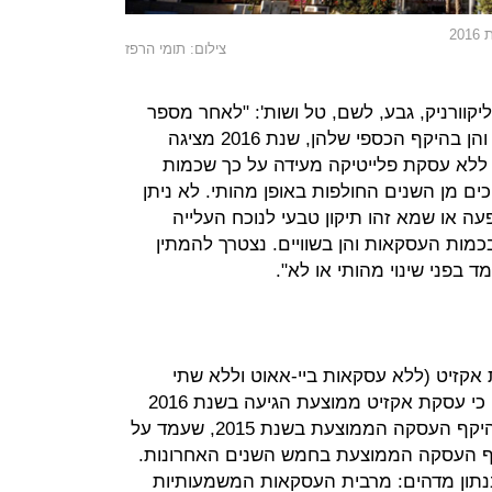
צילום: תומי הרפז
יקוורניק, גבע, לשם, טל ושות': "לאחר מספר
שנים של גידול, הן במספר העסקאות והן בהיקף הכספי שלהן, שנת 2016 מציגה
ללא עסקת פלייטיקה מעידה על כך שכמות
כים מן השנים החולפות באופן מהותי. לא ניתן
 או שמא זהו תיקון טבעי לנוכח העלייה
בכמות העסקאות והן בשוויים. נצטרך להמתין
 בפני שינוי מהותי או לא".
אקזיט (ללא עסקאות ביי-אאוט וללא שתי
עסקאות הענק שהוזכרו לעיל), מראה כי עסקת אקזיט ממוצעת הגיעה בשנת 2016
ל-46.3 מיליון דולר, ירידה של 31% מהיקף העסקה הממוצעת בשנת 2015, שעמד על
, ו-21% מתחת להיקף העסקה הממוצעת בחמש השנים האחרונות.
נתון מדהים: מרבית העסקאות המשמעותיות