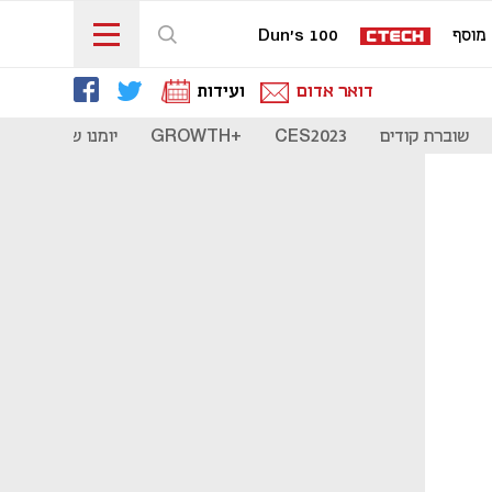
מוסף
Dun's 100
דואר אדום
ועידות
שוברת קודים
CES2023
+GROWTH
יומנו של סטארט