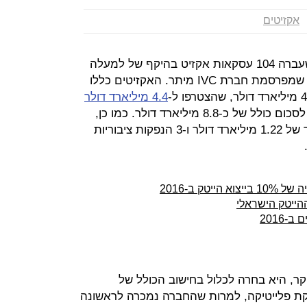
אקזיטים
חברות הייטק ישראליות סגרו בשנה שעברה 104 עסקאות אקזיט בהיקף של למעלה
מ-10 מיליארד דולר - כך עולה מדו"ח שמפרסמת חברת IVC מיתר. האקזיטים כללו
4.4 מיליארד דולר
על ידי תאגיד סיני, לסכום כולל של כ-8.8 מיליארד דולר. כמו כן,
כולל הסכום 8 עסקאות ביי-אאוט בסך של 1.22 מיליארד דולר ו-3 הנפקות ציבוריות
הייטק הישראלי
, היא בחרה לכלול בחישוב הכולל של
 פלייטיקה, למרות שהחברה נמכרה לראשונה