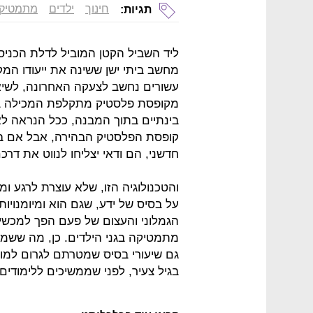
חינוך
ילדים
מתמטיק
תגיות:
ליד השביל הקטן המוביל לדלת הכניסה
מחשב ביתי ישן ששינה את ייעודו המק
מקופסת פלסטיק מתקלפת המכילה בתו
בינתיים בתוך המבנה, ככל הנראה לא
קופסת הפלסטיק הבהירה, אבל אם במק
חדשני, הם ודאי יצליחו לנווט את דר
והטכנולוגיה הזו, שלא עוצרת לרגע 
על בסיס של ידע, שגם הוא ומיומנוי
הגמלוני והעצום של פעם הפך למכשיר 
מתמטיקה בגני הילדים. כן, מה ששמ
גם שיעורי בסיס שמטרתם לגרום למ
בגיל צעיר, לפני שממשיכים ללימודים