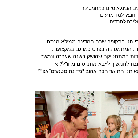
ר הבא ילמד מדעים
לדי הגן בתקופה שבה המדינה ממילא מנסה
עות המתמטיקה בפרט כמו גם במקצועות
 נוספים, למשל קמפיין 5 היחידות במתמטיקה שהושק בשנה שעברה ונמשך
וצה להמשיך לייבא מהנדסים מחו"ל? או
מאיתנו התואר הכה אהוב "מדינת סטארט־אפ"?