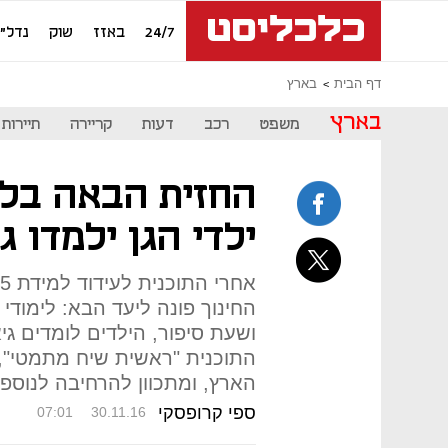
24/7
באזז
שוק
נדל"ן
דף הבית
בארץ
בארץ
משפט
רכב
דעות
קריירה
תיירות
החזית הבאה בלי
ילדי הגן ילמדו ג
החינוך פונה ליעד הבא: לימודי
ושעת סיפור, הילדים לומדים ג
הארץ, ומתכוון להרחיבה לנוספ
ספי קרופסקי
07:01
30.11.16