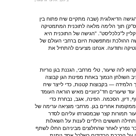
הגישה הדיאלוגית (שבה מתקיים שיח פתוח בין
- ס"ק) תוך הלימה מלאה לתוכנית המתמטיקה
ליין ל"כלכליסט". "הגישה של התוכנית היא
גישה ההולכת ומתפשטת היום ברחבי העולם של
יקה ותודעה. אנחנו מציעים להתחיל את
רוא לזה שיעור, טלי מרחבי, הגננת בגן נוריות
 השולחן הנמוך באחת מפינות הגן קבוצה
הלמידה — בקבוצות קטנות, כדי לייצר שיח
 עוד שיעורים חד־כיווניים מאיש הוראה העומד
ף, דיון, הסכמה. הפינה, אגב, נבחרת כדי
מקומות אחרים בגן. מרחבי מוציאה ערימה של
עור תמורות קצר שבמסגרתו עליהם לסדר
תחילה חוששים הילדים לענות על השאלות
ר נפרץ לאחר שהחלוצים מביניהם החלו לשתף
תק על הרכבת הבדידים כשלכל אחד ניתנת