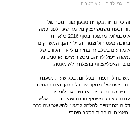
ה
גני ילדים
גיאומטריה
 לגן נוריות בקריית טבעון מונח מסך של
ורי וכעת משמש עציץ נוי. מה שעד לפני כמה
עשורים נחשב לצעקה האחרונה, לשיא טכנולוגי, מתפקד בסוף 2016 כלא יותר
כה מעט חול וצמחייה. ילדי הגן, המשחקים
 מודעים בשלב זה בחייהם לייעוד הקודם של
רה ייפול לידיהם מכשיר אייפון או סמסונג
כם בין האפליקציות בהצלחה לא מעטה.
וממשיכה להתפתח בכל יום, בכל שעה, נשענת
ות הרכישה שלו מתקדמים כל הזמן. ואם המחשב
נייד שנכנס לכיס, אז היום גם לומדים
עתם. לא רק משחקי חברה ושעת סיפור, אלא
ודלים מתמטיים לחלחל לראש ולהישאר שם כבר
 האמיתיים בבית הספר היסודי.