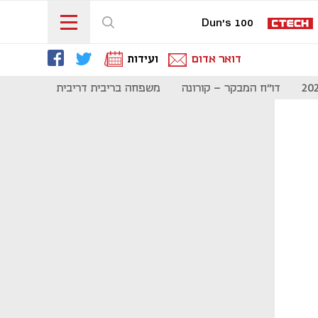
Dun's 100
דואר אדום
ועידות
דו"ח המבקר - קורונה
משפחה בריבית דריבית
תקשורת