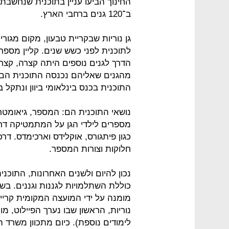
החינוך הביעו עניין בתוכנית שנחשבת
ב־120 גנים ברחבי הארץ.
גן נוריות שבקריית טבעון, מקום מגוריו
לתוכנית לפני כשש שנים. קליין מספר 
הדרך לגנים נוספים היתה קצרה, קצר
מהגנים שאליהם נכנסה התוכנית הם מ
התוכנית בכנס בינלאומי ביוון ונתקל
נושאי התוכנית הם: המספר, גיאומטר
מספרים לילדי הגן על המתמטיקה דרך
כגון פיתגורס, אוקלידס וארכימדס. ד
חלוקות וצורות המספר.
נכון להיום ולשנים האחרונות, התוכני
כוללת השתלמויות לגננות וגננים. בש
מומנה על ידי המועצה המקומית קריית
נוריות, הראשון שבו נערך הפיילוט, מ
לימודים נוספת). כיום מתכוון משרד ה