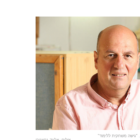
. "גישה משחקית ללימוד"
צילום: אלעד גרשגורן