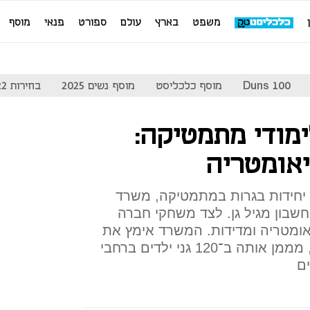
משפט
בארץ
עולם
ספורט
פנאי
מוסף
Duns 100
מוסף כלכליסט
מוסף נשים 2025
בחירות 2022
מודי מתמטיקה:
יאומטריה
אחרי התוכנית לעידוד למידת 5 יחידות בגרות במתמטיקה, משרד
 חשבון מגיל גן. לצד משחקי חברה
יאומטריה ומדידות. המשרד אימץ את
התוכנית "ראשית שיח מתמטי", מממן אותה ב־120 גני ילדים ברחבי
ים