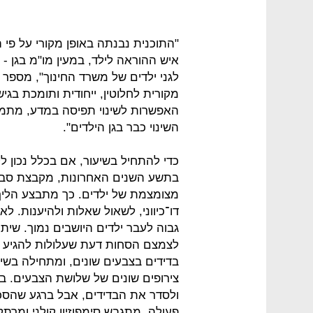
"התוכנית נבנתה באופן מקורי על פי 
איש ההוראה לילד, במעין מו"מ בגן 
לגני ילדים של משרד החינוך", מספר ק
מקורית לחלוטין, ייחודית ותומכת ב
האפשרות לשינוי תפיסה במדע, מתמט
השינוי כבר בגן הילדים".
כדי להתחיל בשיעור, אם בכלל נכון לק
בתשע השנים האחרונות, מקבצת סביב
מצומצמת של ילדים. כך מתבצע הליך 
דו־כיווני, לשאול שאלות ולהיענות. לא
גבוה לעבר ילדים היושבים נמוך. שיתו
לצמצם הסחות דעת שעלולות להגיע מ
בדידים בצבעים שונים, ומתחילה בשי
צירופים שונים של שלושת הצבעים. ב
ולסדר את הבדידים, אבל ברגע שהסכ
פעולה, מתגבש סימפוזיון קולני ומר