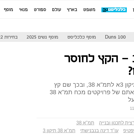
משפט
בארץ
עולם
ספורט
פנאי
מוסף
Duns 100
מוסף כלכליסט
מוסף נשים 2025
בחירות 2022
תמ"א 38 תיקון 3 - הקץ לחוסר
?
קבינט הדיור אישר סופית את תיקון 3א לתמ"א 38, ובכך שם קץ
לקיפאון הקיים בכל הנוגע להוצאתם של פרויקטים מכח תמ"א 38
על
11
ית לתכנון ובנייה
תמ"א 38
טיפ
עו"ד דינה בנבנישתי
תמ"א 38 תיקון 3