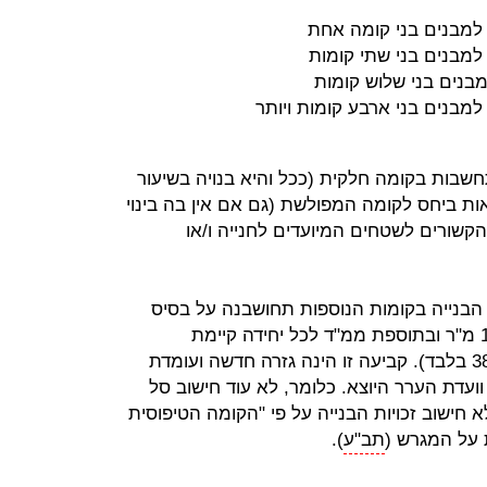
חשבות בקומה חלקית (ככל והיא בנויה בשיעור
 הוראות ביחס לקומה המפולשת (גם אם אין בה בינוי
ם נוספים הקשורים לשטחים המיועדים לחנייה ו/או
 הבנייה בקומות הנוספות תחושבנה על בסיס
שטחן של הקומות בפועל, בתוספת 13 מ"ר ובתוספת ממ"ד לכל יחידה קיימת
(המהווים תמריצי תכנון מכוח תמ"א 38 בלבד). קביעה זו הינה גזרה חדשה ועומדת
ועדת הערר היוצא. כלומר, לא עוד חישוב סל
 חישוב זכויות הבנייה על פי "הקומה הטיפוסית
 על המגרש (
תב"ע
).