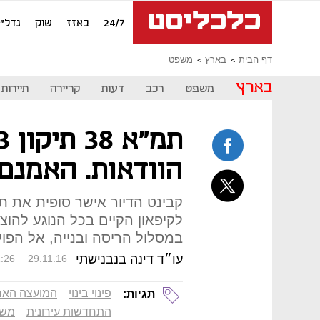
24/7
באזז
שוק
נדל"ן
דף הבית
בארץ
משפט
בארץ
משפט
רכב
דעות
קריירה
תיירות
הוודאות. האמנם
במסלול הריסה ובנייה, אל הפו
עו״ד דינה בנבנישתי
:26
29.11.16
פינוי בינוי
המועצה הארצ
תגיות:
התחדשות עירונית
משפ