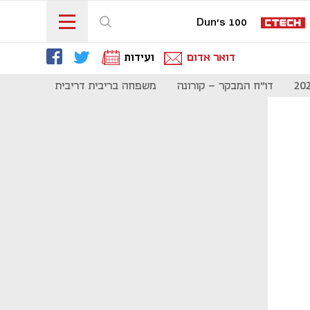
Dun's 100
דואר אדום
ועידות
דו"ח המבקר - קורונה
משפחה בריבית דריבית
תקשורת