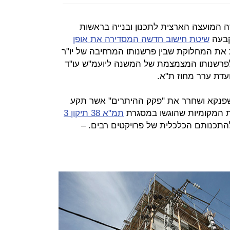
נובמבר 2016, התכנסה המועצה הארצית לתכנון ובנייה בראשות
וקבעה
שיטת חישוב חדשה המסדירה את אופן
את המחלוקת שבין פרשנותו המרחיבה של יו"ר
, לפרשנותו המצמצמת של המשנה ליועמ"ש עו"ד
ועדת ערר מחוז ת"א.
גושפנקא ושחרר את "פקק ההיתרים" אשר תקע
ות המקומיות שהוגשו במסגרת
תמ"א 38 תיקון 3
התכנותם הכלכלית של פרויקטים רבים. –