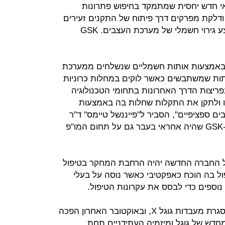
אי חדש יחסית שמתמקד בחיפוש פתרונות
דלקת מפרקים דרך פיתוח של התקנים זעירים
אותם ניתן להשתיל בגוף במטרה לבצע גירוי חשמלי של מערכת העצבים. GSK
 באמצעות אותות חשמליים שנשלחים ממערכת
תות שמשתבשים כאשר לוקים במחלות כרוניות
ריצות הדרך האחרונות בתחומי הטכנולוגיה
זו ולתקן את התקלות שחלות בה באמצעות
ם ספציפיים", הסביר ל"פייננשל טיימס" ד"ר
מונסף סלאווי, יו"ר תחום החיסונים ב-GSK שהיה אחראי בעבר גם על תחום המו"פ
 החברה החדשה יהיה הרחבת המחקר בטיפול
י בסוכרת מסוג 2, שהטיפול בה הוכח כאפקטיבי כאשר נוסה על בעלי
נוספים כדי לבסס את עקרונות הטיפול.
ורילי פעלה בעבר כחטיבת מחקר במסגרת מעבדות גוגל X, ובאוקטובר האחרון הפכה
דש של גוגל ומיזמיה העתידניים תחת