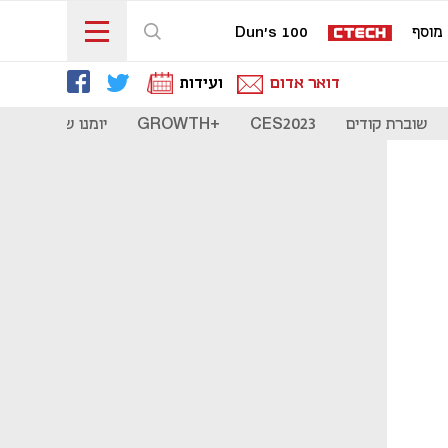
מוסף
Dun's 100
דואר אדום
ועידות
שוברת קודים
CES2023
+GROWTH
יומנו של סטארט