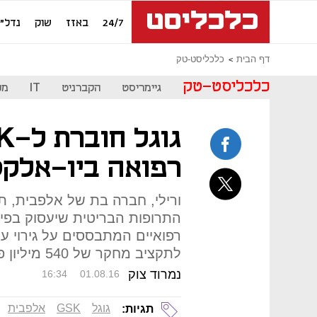
24/7
באזז
שוק
נדל"ן
דף הבית
כלכליסט-טק
כלכליסט-טק
גיימריסט
הקברניט
IT
מכ
רפואה ביו-אלקט
ורילי, חברה בת של אלפבית, ת
התרופות הבריטית שיעסוק בפית
רפואיים המתבססים על גירוי 
לתקציב מחקר של 540 מיליון פאונד
נמרוד צוק
16:34
01.08.16
גוגל
GSK
אלפבית
תגיות: