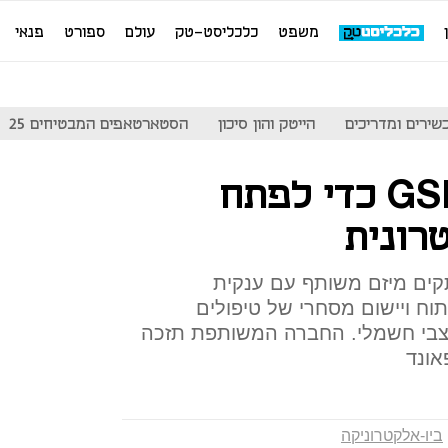
משפט
כלכליסט-טק
עולם
ספורט
פנאי
שירים ומדריכים
הייטק והון סיכון
הסטארטאפים המבטיחים 25
גוגל חוברת ל-GSK כדי לפתח
רונית
קים מיזם משותף עם ענקית
וח ויישום מסחרי של טיפולים
עצבי חשמלי. החברה המשותפת תזכה
ביו-אלקטרוניקה