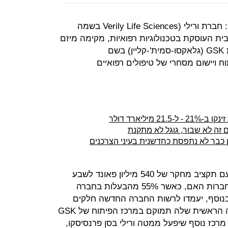
גוגל נכנסת לתחום הביו-אלקטרוניקה: חברת ורילי (Verily Life Sciences בשמה
 העוסקת בטכנולוגיות רפואיות, מקימה מיזם
משותף עם ענקית התרופות הבריטית GSK (גלאקסו-סמית'-קליין) בשם
וח ויישום מסחרי של טיפולים רפואיים
יליארד דולר
 זה לא שבור, גוגל לא מתקנת
ון כבר לא נתפסת כחדשנית בעיני הצרכנים
החברה המשותפת תפעל בבריטניה עם תקציב מחקר של 540 מיליון פאונד לשבע
השנים הקרובות שיוזרם אליה משתי חברות האם, כאשר 55% מהבעלות בחברה
בידי ורילי. בנוסף, יעמדו לרשות החברה החדשה חלקים
מהקניין הרוחני של השתיים. המעבדה הראשית שלה תמוקם במרכז הפיתוח של GSK
 מרכז נוסף שיפעל ממטה ורילי בסן פרנסיסקו,