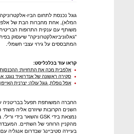
המלא), אחת מחברות הבת של אלפבית
"גאלווניביואלקטרוניקה" שיעסוק בפית
המתבססים על גירוי עצבי חשמלי.
קראו עוד בכלכליסט:
אלפבית מכה את התחזיות: ההכנסות זינקו ב-21% - ל-21.5 מ
סקירה ראשונה של אנדרואיד נוגט: אם
אפל נופלת, גוגל עולה: יצרנית האייפ
נמצאת בידי GSK והשאר 
בעיירה סטיביינג' שבדרום אנגליה עם