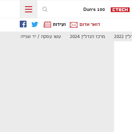
Dun's 100
דואר אדום
ועידות
 2022
מרכז הנדל"ן 2024
עשו עסקה / יד שנייה
מוסף נדל