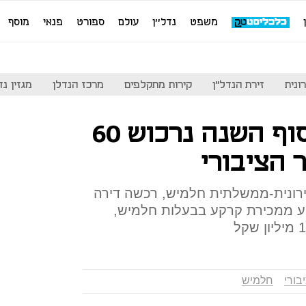
משפט
נדל''ן
עולם
ספורט
פנאי
מוסף
ונית
זירת הנדל"ן
קירות מתקלפים
מרכז הנדלן
מגזין נדל"ן
עיריית ת"א: עד סוף השנה נרכוש 60
ר הציבורי
רונית-ממשלתית חלמיש, רכשה דירה
ע ממכירת קרקע בבעלות חלמיש,
יבורי
חלמיש