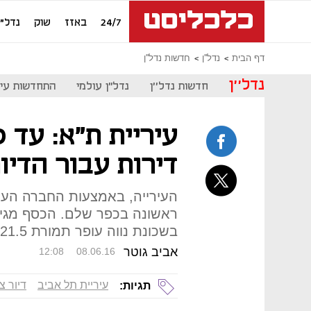
24/7
באזז
שוק
נדל"ן
דף הבית
נדל''ן
חדשות נדל''ן
נדל''ן
חדשות נדל''ן
נדל"ן עולמי
התחדשות עיר
דירות עבור הדיו
העירייה, באמצעות החברה העי
ראשונה בכפר שלם. הכסף מגי
בשכונת נווה עופר תמורת 121.5 מיליון שקל
אביב גוטר
12:08
08.06.16
עיריית תל אביב
דיור צ
תגיות: