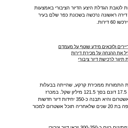
ות לטובת הגדלת היצע הדיור הציבורי באמצעות
ירה ראשונה נרכשה בשכונת כפר שלם בעיר
 דירות.
דיירים ולזכאים מידע שוטף על מעמדם
יל את ההנחה על מכירת דירות
יווך לרכישת דיור ציבורי
ת התמורות ממכירת קרקע, שהייתה בבעלות
חלמיש, בשכונת נווה עופר בשטח של 17.5 דונם בסך 121.5 מיליון שקל. במכרז
שהתקיים לפני מספר חודשים זכתה אשטרום והיא תבנה כ-350 יחידות דיור חדשות
המיועדות להשכרה ארוכת טווח לתקופה בת 20 שנים שלאחריה תוכל אשטרום למכור
מנתונים שפרסמה עיירית תל אביב ממתינים כיום כ-300-250 זכאי דיור ציבורי