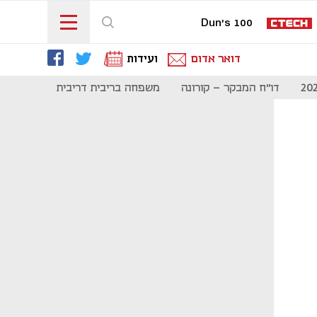
Dun's 100
דואר אדום
ועידות
דו"ח המבקר - קורונה
משפחה בריבית דריבית
תקשורת