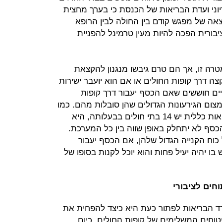
דיוני ועדת הבריאות של הכנסת כי בערך מחצית
ה של מפגש קודם בין החולה לבין הרופא
ורית הפכה להיות מעין טרמינל להפניית
טרה זו, אך הם טרם גיבשו מנגנון להקצאת
צה דרך קופות החולים או אם הוא יועבר ישירות
ים חוששים שאם הכסף יעבור דרך קופות
צום הגירעונות הגדולים שהן סובלות מהם. כמו
כן עולה חשש כי מאחר שלשירותי בריאות כללית יש 14 בתי חולים בבעלותה, היא
כסף לא יתחלק באופן שווה בין כל המערכת.
 כוח הקנייה הגדול שלהן, אם הכסף יעבור
בו יהיה יעיל פחות והוא יוכל לקנות בסופו של
חים לציבורי
ד הבריאות לפתור כעת היא כיצד להפחית את
וחים המשלימים של קופות החולים. כיום