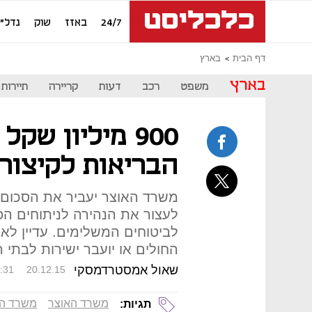
24/7
באזז
שוק
נדל"ן
דף הבית
בארץ
בארץ
משפט
רכב
דעות
קריירה
תיירות
900 מיליון שק
הבריאות לקיצור 
משרד האוצר יעביר את הסכום
לעצור את הנהירה לניתוחים ה
לביטוחים המשלימים. עדיין לא
החולים או יועבר ישירות לבתי 
שאול אמסטרדמסקי
:31
20.12.15
משרד האוצר
משרד הב
תגיות: