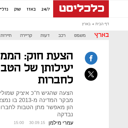
24/7
באזז
שוק
נדל"ן
דף הבית
בארץ
בארץ
משפט
רכב
דעות
קריירה
תיירות
הצעת חוק: הממ
יעילותן של הטבו
לחברות
הצעה שהגיש ח"כ איציק שמולי 
מבקר המדינה
הון מאפשר מתן הטבות לחברו
נבדקה
עמרי מילמן
15:00
30.09.15