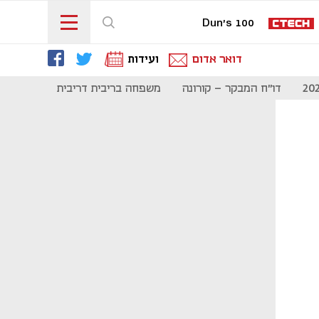
Dun's 100
דואר אדום
ועידות
דו"ח המבקר - קורונה
משפחה בריבית דריבית
תקשורת