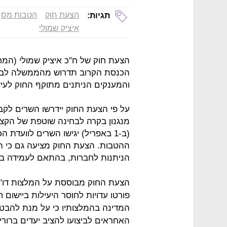
הצעת חוק
הטבות מס
תגיות:
איציק שמולי
הצעת חוק של ח"כ איציק שמולי (המ
הכנסת הקרוב תדרוש מהממשלה לבחון
והמענקים הניתנים מתוקף החוק לעיד
על פי הצעת החוק יידרשו השרים לקבו
מנגנון בקרה לבחינה שוטפת של הקצ
(ב-1 באפריל) יגישו השרים לוועדת
ההטבות. הצעת החוק מציעה גם כי ה
הניתנות לחברות, בהתאם לעמידה בי
פורטו עדויות לחוסר היעילות ביישום 
המדינה בהמלצותיו כי על מנת להבט
האחראים לביצועו להציב יעדים ברורי