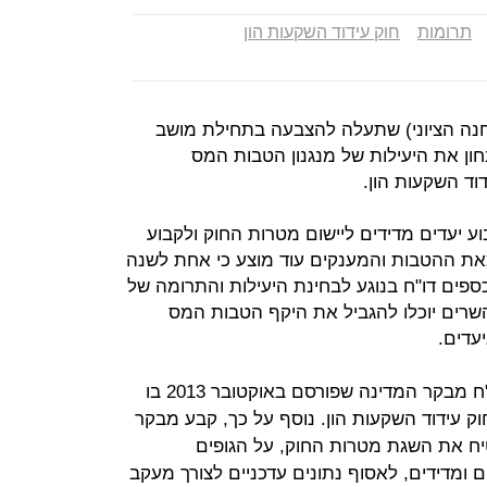
תרומות
חוק עידוד השקעות הון
חנה הציוני) שתעלה להצבעה בתחילת מושב
 את היעילות של מנגנון הטבות המס
וד השקעות הון.
ע יעדים מדידים ליישום מטרות החוק ולקבוע
את ההטבות והמענקים עוד מוצע כי אחת לשנה
 הכספים דו"ח בנוגע לבחינת היעילות והתרומה של
שרים יוכלו להגביל את היקף הטבות המס
עדים.
הצעת החוק מבוססת על המלצות דו"ח מבקר המדינה שפורסם באוקטובר 2013 בו
חוק עידוד השקעות הון. נוסף על כך, קבע מבקר
יח את השגת מטרות החוק, על הגופים
ם ומדידים, לאסוף נתונים עדכניים לצורך מעקב