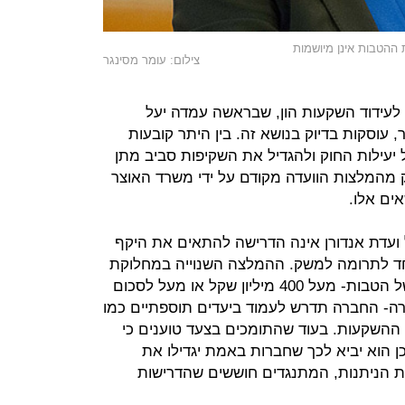
 ההטבות אינן מיושמות
צילום: עומר מסינגר
לעידוד השקעות הון, שבראשה עמדה יעל
 עוסקות בדיוק בנושא זה. בין היתר קובעות
ל יעילות החוק ולהגדיל את השקיפות סביב מתן
לק מהמלצות הוועדה מקודם על ידי משרד האוצר
ים אלו.
עדת אנדורן אינה הדרישה להתאים את היקף
חד לתרומה למשק. ההמלצה השנוייה במחלוקת
הייתה לקבוע כי מעל להיקף מסוים של הטבות- מעל 400 מיליון שקל או מעל לסכום
ה- החברה תדרש לעמוד ביעדים תוספתיים כמו
 ההשקעות. בעוד שהתומכים בצעד טוענים כי
ן הוא יביא לכך שחברות באמת יגדילו את
 הניתנות, המתנגדים חוששים שהדרישות