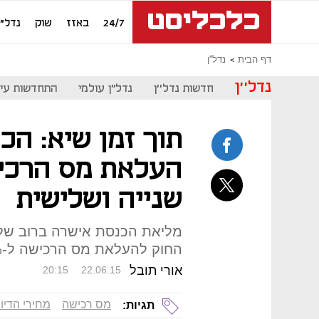
24/7
באזז
שוק
נדל"ן
דף הבית
נדל''ן
נדל''ן
חדשות נדל''ן
נדל"ן עולמי
התחדשות עיר
תוך זמן שיא: ה
העלאת מס הרכי
שנייה ושלישית
החוק להעלאת מס הרכישה ל-8%-10% ברכישת דירות להשקעה
אורי תובל
20:15
22.06.15
מס רכישה
מחירי הדיו
תגיות: