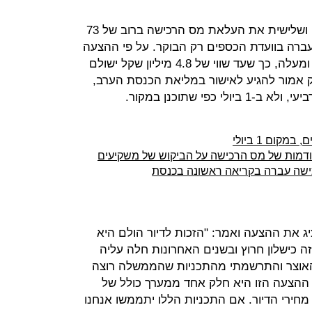
מליאת הכנסת אישרה בקריאה שנייה ושלישית את העלאת מס הרכישה ברוב של 73
ברה בוועדת הכספים רק הבוקר. על פי ההצעה
יעלה מס הרכישה בקניית דירה שנייה ומעלה, כך שעד שווי של 4.8 מיליון שקל ישולם
, ומעבר לכך – 10%. החוק אמור להגיע לאישור במליאת הכנסת הערב,
כפי שתוכנן במקור.
ום 1 ביולי
קודמות של מס הרכישה על הביקוש של משקיעים
כישה עברה בקריאה ראשונה בכנסת
יג את ההצעה ואמר: "הזכות לדיור הולם היא
זה כישלון חרוץ ובשנים האחרונות חלה עליה
 האוצר והתרשמתי מהתכניות שהממשלה רוצה
. ההצעה הזו היא חלק אחד ממערך כולל של
מחירי הדיור. אם התכניות הללו יתממשו אנחנו