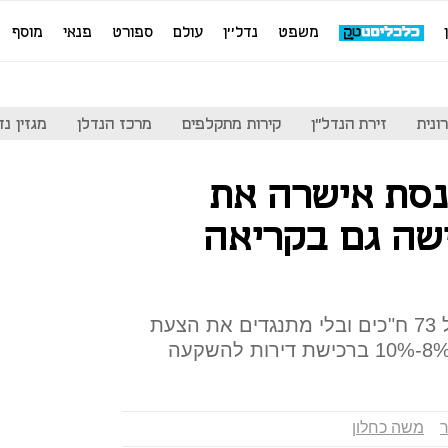
משפט
נדל''ן
עולם
ספורט
פנאי
מוסף
ונית
זירת הנדל"ן
קירות מתקלפים
מרכז הנדלן
מגזין נדל"ן
כנסת אישרה את
שה גם בקריאה
מליאת הכנסת אישרה ברוב של 73 ח"כים ובלי מתנגדים את הצעת
ר
משה כחלון