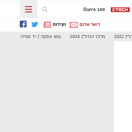
Dun's 100
דואר אדום
ועידות
 2022
מרכז הנדל"ן 2024
עשו עסקה / יד שנייה
מוסף נדל