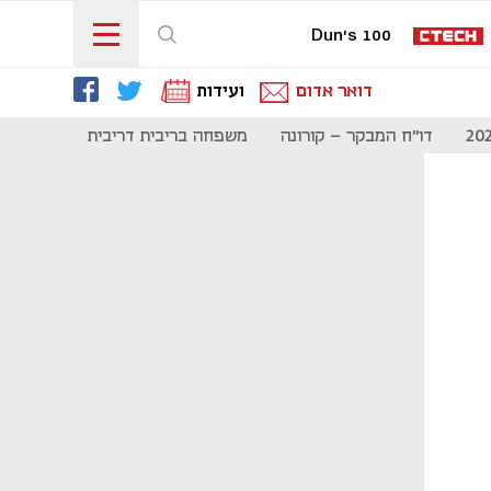
Dun's 100
דואר אדום
ועידות
דו"ח המבקר - קורונה
משפחה בריבית דריבית
תקשורת