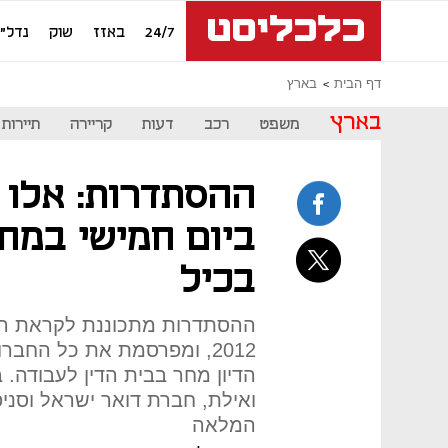
24/7
באזז
שוק
נדל"ן
דף הבית
בארץ
בארץ
משפט
רכב
דעות
קריירה
תיירות
ההסתדרות: אלו 
ביום חמישי במח
בכיל
ההסתדרות מתכוננת לקראת הש
2012, ומפרסמת את כל החבר
הדיון מחר בבית הדין לעבודה. 
ואילת, חברת דואר ישראל וסני
המלאה