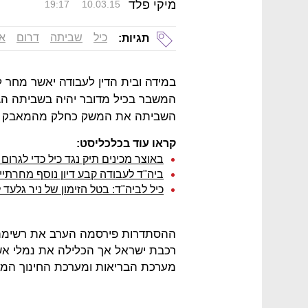
מיקי פלד
19:17
10.03.15
כיל
שביתה
דרום
אב
תגיות:
במידה ובית הדין לעבודה יאשר מח
השביתה את המשק כחלק מהמאבק לשי
קראו עוד בכלכליסט:
באוצר מכינים תיק נגד כיל כדי לגרו
ביה"ד לעבודה קבע דיון נוסף מחרת
כיל לביה"ד: בטל הזימון של ניר גלעד
ההסתדרות פירסמה הערב את רשימת ה
רכבת ישראל אך הכלילה את נמלי אשדוד
מערכת הבריאות ומערכת החינוך המיו