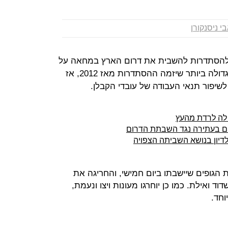
י ניסנקורן
ר להסתדרות להשבית את דרום הארץ במחאה על
המשבר בכיל מדובר יהיה בשביתה הגדולה ביותר שיזמה ההסתדרות מאז 2012, אז
פור תנאי העבודה של עובדי הקבלן.
ם לה לרדת מהעץ
יים בעתירה נגד השבתת הדרום
 לדיון בנושא השביתה הצפויה
גופים שיישבתו ביום חמישי, והחריגה את
 ואילת. כמו כן יוחרגו מעונות ויצו ונעמת,
חד.