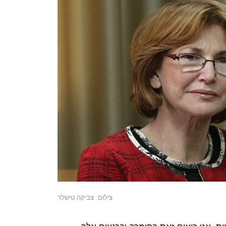
צילום: צביקה טישלר