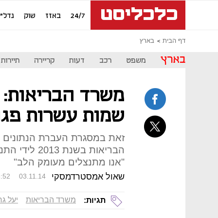
24/7
באזז
שוק
נדל"ן
דף הבית
בארץ
בארץ
משפט
רכב
דעות
קריירה
תיירות
משרד הבריאות: 
שמות עשרות פגו
זאת במסגרת העברת הנתונים 
הבריאות בשנת
"אנו מתנצלים מעומק הלב"
שאול אמסטרדמסקי
:52
03.11.14
משרד הבריאות
יעל גר
תגיות: