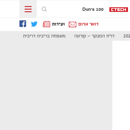
Dun's 100
דואר אדום
ועידות
דו"ח המבקר - קורונה
משפחה בריבית דריבית
תקשורת