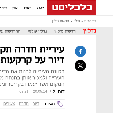
24/7
באזז
שוק
נדל"ן
דף הבית
נדל''ן
חדשות נדל''ן
נדל''ן
חדשות נדל''ן
נדל"ן עולמי
התחדשות עיר
עיריית חדרה תק
דיור על קרקעות
בכוונת העירייה לבנות את הד
המקום אשר יעמדו בקריטריוני
דותן לוי
09:21
20.05.14
דיור
חדרה
צעירים
תגיות: