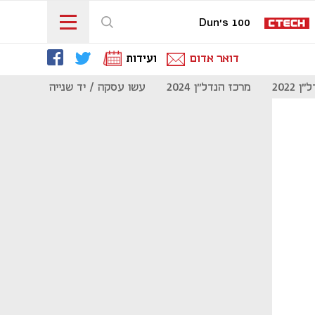
Dun's 100
דואר אדום
ועידות
 2022
מרכז הנדל"ן 2024
עשו עסקה / יד שנייה
מוסף נדל