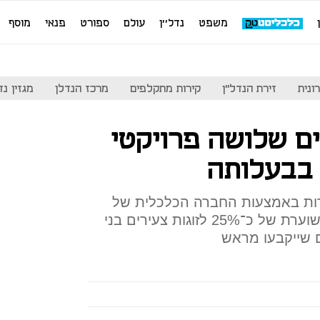
משפט
נדל''ן
עולם
ספורט
פנאי
מוסף
ונית
זירת הנדל"ן
קירות מתקלפים
מרכז הנדלן
מגזין נדל"ן
ים שלושה פרויקטי
 בבעלותה
ירות באמצעות החברה הכלכלית של
העירייה ולמכור אותן בהנחה משוערת של כ־25% לזוגות צעירים בני
ם שייקבעו מראש