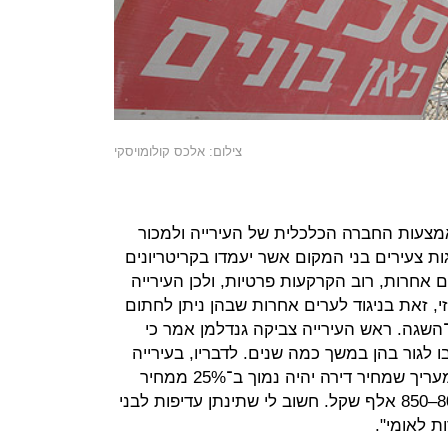
צילום: אלכס קולומויסקי
אמצעות החברה הכלכלית של העירייה ולמכור
הנחה משוערת של כ־25% לזוגות צעירים בני המקום אשר יעמדו בקריטריונים
אחרות, רוב הקרקעות פרטיות, ולכן העירייה
, זאת בניגוד לערים אחרות שבהן ניתן לחתום
־השגה. ראש העירייה צביקה גנדלמן אמר כי
ו לגור בהן במשך כמה שנים. לדבריו, בעירייה
בוחנים גם אופציה של שכירות. "אני מעריך שמחיר דירה יהיה נמוך ב־25% ממחיר
דירה חדשה ממוצעת בעיר, כלומר 800–850 אלף שקל. חשוב לי שתינתן עדיפות לבני
ת לאומי".