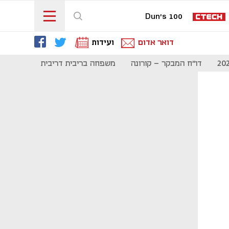
Dun's 100
דואר אדום
ועידות
דו"ח המבקר - קורונה
משפחה בריבית דריבית
תקשורת