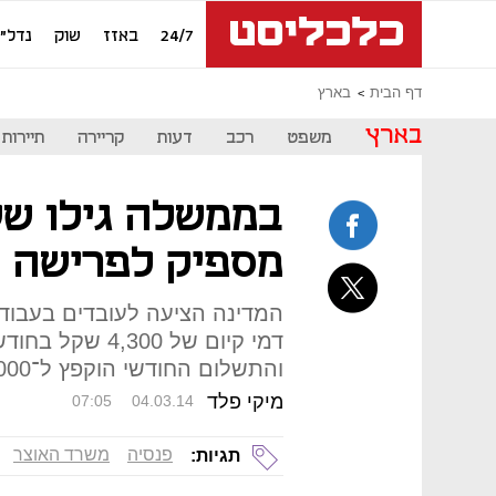
24/7
באזז
שוק
נדל"ן
דף הבית
בארץ
בארץ
משפט
רכב
דעות
קריירה
תיירות
בממשלה גילו שש
מספיק לפרישה 
המדינה הציעה לעובדים בעבוד
דמי קיום של 300
והתשלום החודשי הוקפץ ל־5,000 שקל
מיקי פלד
07:05
04.03.14
פנסיה
משרד האוצר
תגיות: