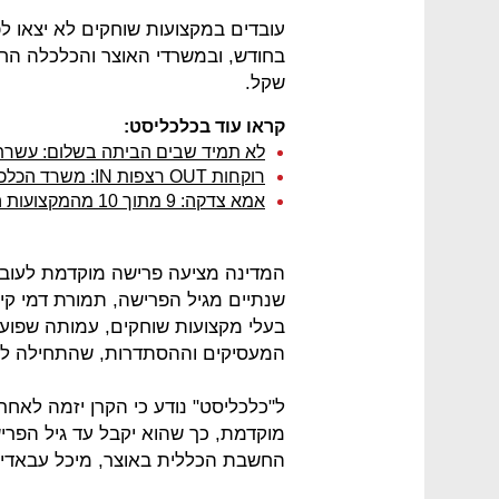
שקל.
קראו עוד בכלכליסט:
לא תמיד שבים הביתה בשלום: עשרת
רוקחות OUT רצפות IN: משרד הכלכלה מציג את המקצועות שהכי כדאי ללמוד
אמא צדקה: 9 מתוך 10 מהמקצועות הרווחיים ביותר השנה - בתחום הרפואה
המדינה מציעה פרישה מוקדמת לעובד
שנתיים מגיל הפרישה, תמורת דמי קי
בעלי מקצועות שוחקים, עמותה שפוע
המעסיקים וההסתדרות, שהתחילה לפע
ל"כלכליסט" נודע כי הקרן יזמה לאחרו
החשבת הכללית באוצר, מיכל עבאדי־ב