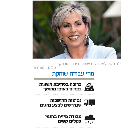
יו"ר הקרן למקצועות שוחקים יפה ויגודסקי
צילום : משה שי