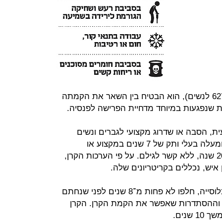
הפרישה בשנתיים (לגיל 67 לגברים ו־62 לנשים), הוא הבטיח בין השאר את הקמתה
ות שנפגעות במיוחד מדחיית הפרישה לפנסיה.
, הסבה או שדרוג מקצועי לגברים ונשים
המועסקים במקצוע שוחק בגילאי 50 ומעלה בעלי ותק של 7 שנים במקצוע או
לעובדים במקצוע שוחק עם ותק של 20 שנה, ללא קשר לגילם. על פי הערכות הקרן,
איש, נכללים בקריטריונים שלה.
למרות הנחיצות לפצות את אותה אוכלוסייה, חלפו לא פחות מ־8 שנים לפני שנחתם
ם וההסתדרות שאפשר את הקמת הקרן. הקרן