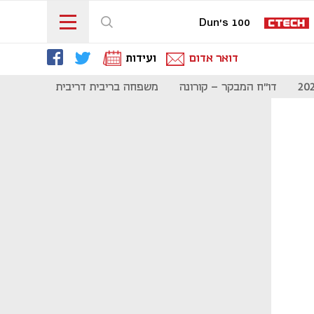
Dun's 100
דואר אדום
ועידות
דו"ח המבקר - קורונה
משפחה בריבית דריבית
תקשורת