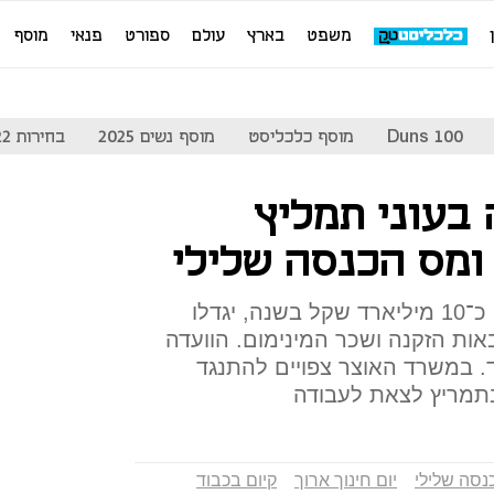
משפט
בארץ
עולם
ספורט
פנאי
מוסף
Duns 100
מוסף כלכליסט
מוסף נשים 2025
בחירות 2022
בעוני תמליץ
ומס הכנסה שלילי
על פי המתווה שנשקל, שעלותו כ־10 מיליארד שקל בשנה, יגדלו
ת הזקנה ושכר המינימום. הוועדה
. במשרד האוצר צפויים להתנגד
תמריץ לצאת לעבודה
נסה שלילי
יום חינוך ארוך
קיום בכבוד