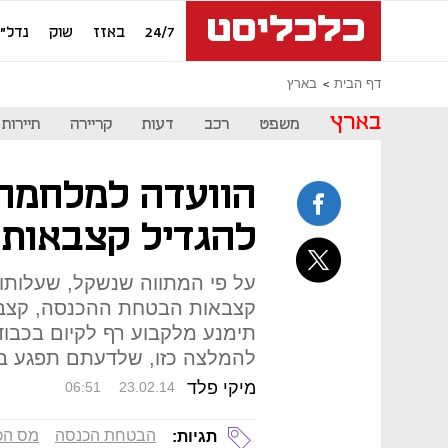
24/7
באזז
שוק
נדל"ן
דף הבית
בארץ
בארץ
משפט
רכב
דעות
קריירה
תיירות
הוועדה למלחמה 
להגדיל קצבאות 
קצבאות הבטחת ההכנסה, קצבאו
תימנע מלקבוע רף לקיום בכבוד
להמלצה כזו, שלדעתם תפגע ב
מיקי פלד
06:51
23.02.14
הבטחת הכנסה
מס הכ
תגיות: