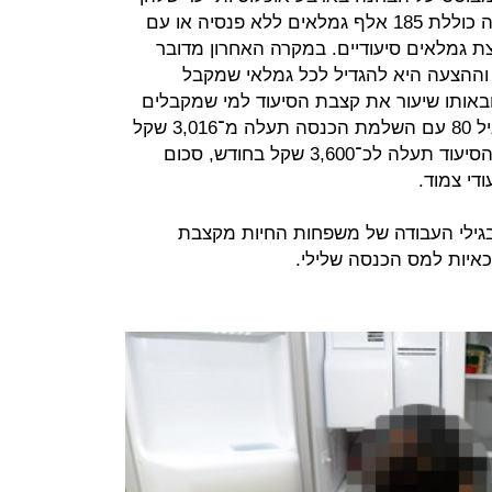
צריך להעלות את הקצבאות: הראשונה כוללת 185 אלף גמלאים ללא פנסיה או עם
ת גמלאים סיעודיים. במקרה האחרון מדובר
 וההצעה היא להגדיל לכל גמלאי שמקבל
למת הכנסה את הקצבה ב־25% ובאותו שיעור את קצבת הסיעוד למי שמקבלים
אותה. כך, קצבת הזקנה ליחיד מעל גיל 80 עם השלמת הכנסה תעלה מ־3,016 שקל
בחודש ל־3,770 שקל בחודש, וקצבת הסיעוד תעלה לכ־3,600 שקל בחודש, סכום
די צמוד.
 בגילי העבודה של משפחות החיות מקצבת
יות למס הכנסה שלילי.