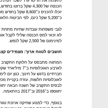
להעלות את הדיסריגרד לשכר המינימ
יוכלו להכניס כ־,600
כ־5,200 שקל כיום, לפי הביטוח הלאומי.
לגבי משפחות עובדות שחיות מתחת לק
לא זכאי למס הכנסה שלילי לקבל אותו,
למינימום של 2,500 שקל לנפש.
חושבים לטווח ארוך: מצמידים קצ
חברתיים בדגש על חינוך, כגון יום לי
לאוכלוסיות חלשות, עזרה בקניית מכשי
יתווספו ב־2016 וב־2017 בהתאמה.
בנוסף, כדי למנוע שחיקה ארוכת טוו