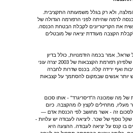
המלצה, ולא רק בגלל משמעותה התקציבית.
נסה לרמה שהיתה לפני הרפורמה הגדולה של
צר הקשיח את הקריטריונים לקבלת הבטחת הכנסה.
קבלת הקצבה מעודדת יציאה של מובטלים
שראל, אמר בכמה הזדמנויות, כולל בדיון
בוועדת אלאלוף, כי למרות ההפחדות שלפיהן רפורמת הקצבאות של 2003 יצרה עוני
נים מציגים יציבות ואף ירידה קלה. בכנס שדרות לחברה
במבר אמר שראל כי "מאז 2003 יש יותר אנשים שבמקום להסתמך על קצבאות
ל מה שמכונה ה"דיסריגרד" - אותו סכום
ליו, מתחילים לקצץ לו מהקצבה. כיום
ש, ומעבר לסכום זה - אשר מחושב לפי הכנסת אדם —
על כל שקל נוסף של שכר. ליציאה לעבודה יש עלויות -
ים בו קנס על יציאה לעבודה. ההצעה היא