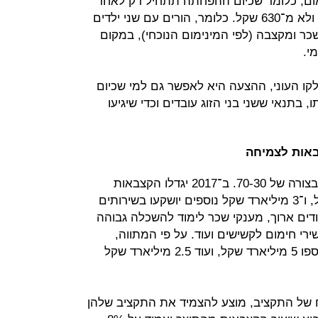
ום, כלומר שכיום ההפחתה תתחיל רק לאחר
הכנסה של 4,300 שקל ברוטו בחודש, ולא מ־630 שקל. כלומר, הורים עם שני ילדים
8 שקל בחודש משכר ומקצבה (לפי המינימום הנוכחי), במקום
ו העוני, ההצעה היא לאפשר גם למי שכיום
 בתנאי ששני בני הזוג עובדים וכדי שיגיעו
באות לצמיחה
המתווה מתבסס על חלוקת התקציב בצורה של 70-30. ב־2017 יגדלו הקצבאות
לארבע האוכלוסיות ב־7 מיליארד שקל, ו־3 מיליארד שקל נוספים יושקעו בשירותים
מודים ארוך, מענקי שכר לימוד להשכלה גבוהה
רי חימום לקשישים ועוד. על פי המתווה,
לבסיס התקציב של השנה הבאה יתווספו 5 מיליארד שקל, ועוד 2.5 מיליארד שקל
ח של התקציב, מוצע להצמיד את התקציב שלהן