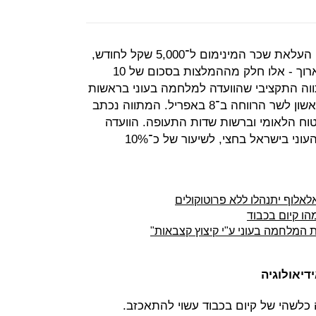
העלאת קצבאות לאוכלוסיות ייעודיות, העלאת שכר המינימום ל־5,000 שקל לחודש,
הרחבת מס הכנסה שלילי ויום חינוך ארוך - אלו חלק מההמלצות בסכום של 10
ה התקציבי שהוועדה למלחמה בעוני בראשות
אלי אלאלוף תבחן, עד שתגיש דו"ח ראשון לשר הרווחה ב־8 באפריל. המתווה נכתב
יטוח הלאומי וברשות שדות התעופה. הוועדה
אמורה להוריד בתוך עשור את שיעור העוני בישראל בחצי, לשיעור של כ־10%
אלוף יתנהלו ללא פרוטוקולים
הו קיום בכבוד
דיאולוגיה
 כלשהי של קיום בכבוד עשוי להתאכזב.