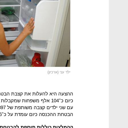
ילד עני (ארכיון)
כיום כ־104 אלף משפחות שמק
הבטחת ההכנסה כיום עומדת על כ־2.6 מיליארד שקל.
ההמלצות כוללות תוספת להבטחת