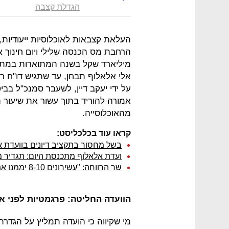
הגדלת קצבה
מיליארד שקל בשנה המתוארות במתוו
על ידי יעקב דיין, לשעבר סמנכ"ל בב
מהאוכלוסייה.
קראו עוד בכלכליסט:
בשל מחסור בתקציב דיונים בוועדת אל
ועדת אלאלוף מתכנסת היום: תגדיר מ
שר הרווחה: "עשירונים 8-10 יממנו את המלחמה בעוני ע"י קיצוץ קצבאות"
הוועדה החליטה: פרגמטיות לפני אי
מי שקיווה כי הועדה תמליץ על הגדרה