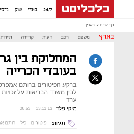
24/7
באזז
שוק
נדל"ן
דף הבית
בארץ
בארץ
משפט
רכב
דעות
קריירה
תיירות
המחלוקת בין גר
בעובדי הכרייה
ברקע הפיטורים ברותם אמפרט 
לבין משרד הבריאות על זכויות
ערד
מיקי פלד
08:53
13.11.13
פיטורים
כיל
רותם א
תגיות: