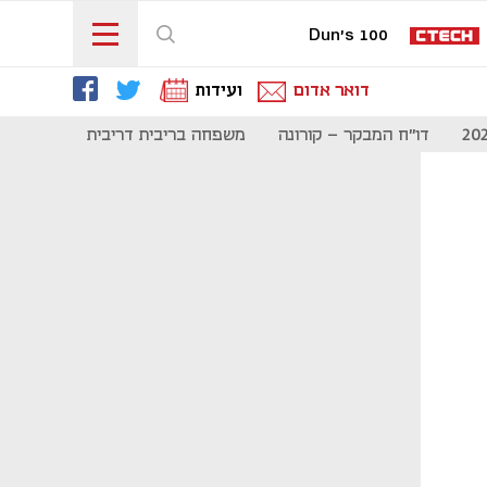
Dun's 100
דואר אדום
ועידות
דו"ח המבקר - קורונה
משפחה בריבית דריבית
תקשורת