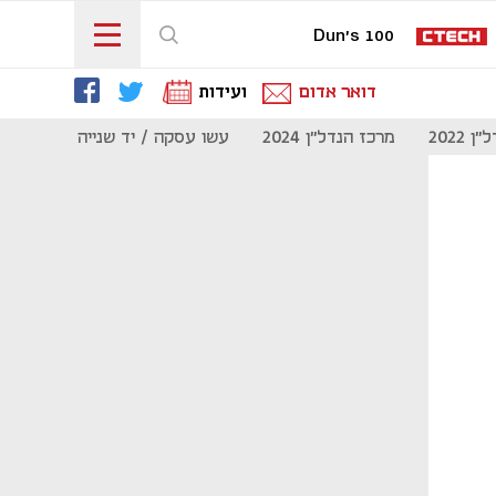
Dun's 100
דואר אדום
ועידות
 2022
מרכז הנדל"ן 2024
עשו עסקה / יד שנייה
מוסף נדל