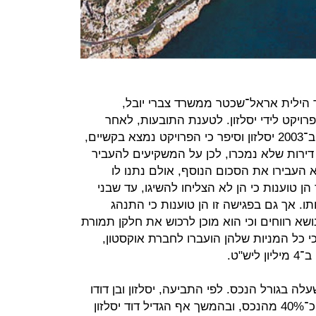
 הילית אראל־שכטר ממשרד צברי יובל,
ויקט לידי יסלזון. לטענת התובעות, לאחר
שהעבירו 520 אלף ליש"ט פנה אליהן ב־2003 יסלזון וסיפר כי הפרויקט נמצא בקשיים,
דירות שלא נמכרו, לכן על המשקיעים להעביר
ליש"ט. הן לא העבירו את הסכום הנוסף, אולם נתנו לו
הן טוענות כי הן לא הצליחו להשיגו, עד שבני
ותו. אך גם בפגישה זו הן טוענות כי התנהג
שא רווחים וכי הוא מוכן לרכוש את חלקן תמורת
תה כי כל המניות שלהן הועברו לחברת אוקסטון,
 בגורל הנכס. לפי התביעה, יסלזון ובן דודו
בנימין יסלזון השקיעו גם הם ברכישת כ־40% מהנכס, ובהמשך אף הגדיל דוד יסלזון