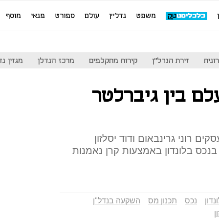
משפט
נדל''ן
עולם
ספורט
פנאי
מוסף
ונית
זירת הנדל"ן
קירות מתקלפים
מרכז הנדלן
מגזין נדל"ן
לם בין גיברלטר
ם רוני גרינבאום ודוד יסלזון
בנכס בלונדון באמצעות קרן נאמנות
נדון
נכס
תכנון מס
השקעה בנדל"ן
ן