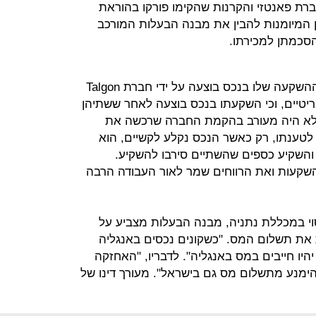
הן טוענות כי חברת פאנטזי והקרנות שהקימו פורקו בהוראת
הן המיומנות להבין את מבנה הבעלות המורכב
הסכמתן למכירתו.
בכתב ההגנה של יסלזון נכתב כי כל ההשקעה שלו בנכס בוצעה על ידי חברת Talgon
יטיים, וכי השקעתו בנכס בוצעה לאחר ששתיהן
ם לא היה מעורב בהקמת החברה שרכשה את
לטענתו, רק כאשר הנכס נקלע לקשיים, הוא
והשקיע כספים שהשתיים סירבו להשקיע.
שקעות ואת הרווחים שמר לאור העבודה הרבה
סוי במכללת נתניה, מבנה הבעלות מצביע על
 את תשלום המס. "כשקונים נכסים באנגליה
היו חייבים במס באנגליה". לדבריו, "האחזקה
ימנע מתשלום מס גם בישראל". מעורך דינו של