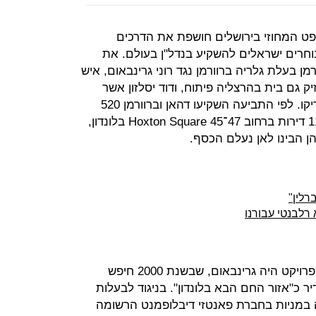
ט המחוזי בירושלים חושפת את הדרכים
וחרים ישראלים להשקיע בנדל"ן בעולם. את
מן בעלת גלריה ברוורמן נגד רוני גרינבאום, איש
ק גם בית בהרצליה פיתוח, ודוד יסלזון אשר
משפחתו היא בעלת השליטה בפרומדיקו. לפי התביעה השקיעו דהאן וברוורמן 520
אלף ליש"ט ברכישת בניין מגורים בן 11 דירות ברחוב 47־45 Hoxton Square בלונדון,
 הבינו לאן נעלם הכסף.
רלין"
רלבנטי עבורנו
לטענת ברוורמן ודהאן, מי שיזם את הפרויקט היה גרינבאום, שבשנת 2000 חיפש
ר כ"אזור החם הבא בלונדון". בניגוד לבעלות
 במניות בחברת פאנטזי דיבלופמנט הרשומה