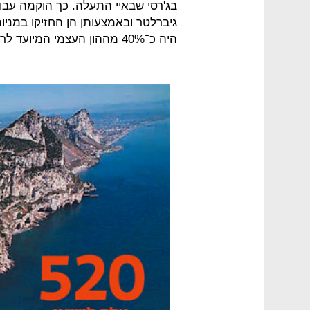
בג'רסי שבאיי התעלה. כך הוקמה עבו
גיברלטר ובאמצעותן הן החזיקו במני
היה כ־40% מההון העצמי המיועד לרכישת הנכס וזה היה גם חלקן בנכס.