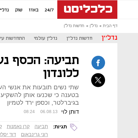
24/7
באזז
שוק
נדל"ן
דף הבית
נדל''ן
חדשות נדל''ן
נדל''ן
חדשות נדל''ן
נדל"ן עולמי
התחדשות עיר
תביעה: הכסף נע
ללונדון
שתי נשים תובעות את אנשי העסקי
בטענה כי שכנעו אותן להשקיע 
בגיברלטר, וכספן ירד לטמיון
דותן לוי
08:24
06.08.13
תביעה
קרן נאמנות
לו
תגיות:
רוני גרינבאום
דוד יסלזו