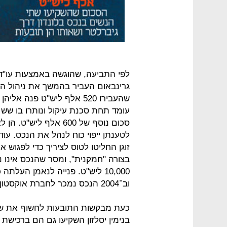
לפי התביעה, שהוגשה באמצעות עו"ד
גרינבאום העביר בהמשך את ניהול הפר
עומד תחת סכנת עיקול ונותרו בו שש 
סכום נוסף של 600 אלף 
לטענתן ייפוי כוח לנהל את הנכס. עוד 
זוגן החליטו לטוס לציריך כדי לפגוש א
בצורה "חמקנית", ומסר שהנכס אינו נו
10,000 ליש"ט. פנייה לנאמן העל
וב־2004 הנכס נמכר לחברת אוקסטון ב־4 מיליון ליש"ט.
כעת מבקשות התובעות לחשוף את שעלה