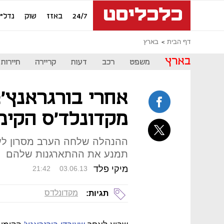
24/7
באזז
שוק
נדל"ן
דף הבית
בארץ
בארץ
משפט
רכב
דעות
קריירה
תיירות
אחרי בורגראנץ':
מקדונלד'ס הקימו
ההנהלה שלחה הערב מסרון לע
תמנע את ההתארגנות שלהם
מיקי פלד
21:42
03.06.13
מקדונלדס
תגיות: