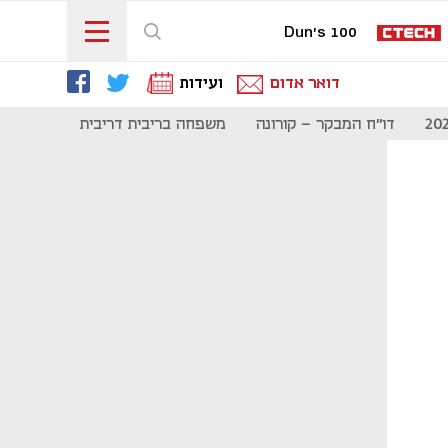
Dun's 100
דואר אדום
ועידות
דו"ח המבקר - קורונה
משפחה בריבית דריבית
תקשורת