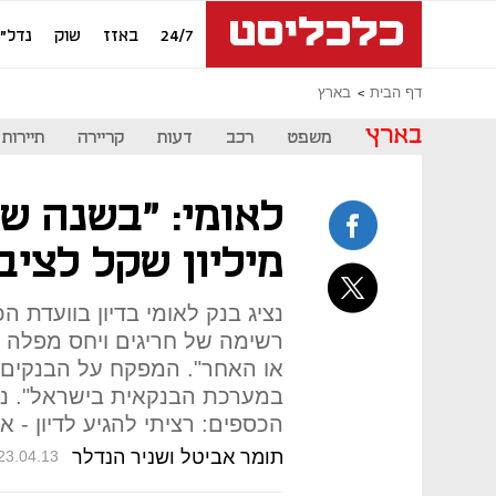
24/7
באזז
שוק
נדל"ן
דף הבית
בארץ
בארץ
משפט
רכב
דעות
קריירה
תיירות
מיליון שקל לציב
נציג בנק לאומי בדיון בוועדת ה
רשימה של חריגים ויחס מפלה א
או האחר". המפקח על הבנקים: 
במערכת הבנקאית בישראל". נוח
הכספים: רציתי להגיע לדיון - א
תומר אביטל ושניר הנדלר
23.04.13