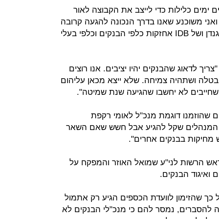
דגיש במכתבו כי "ב-IDB עושים ימים כלילות כדי לייצב את הקבוצה לאור
אני משוכנע שאנו בדרך הנכונה להגעה קרובה
לסיכום הוגן על הסדרת חובותיהן של גנדן ושל IDB אחזקות כלפי הבנקים וכלפי בעלי
יך לדאוג שהבנקים יהיו יציבים. אנו רוצים
בטלה ושתהיה צמיחה. שלא ייצא מכאן עליהום
 שחייבים לא יחשבו שהגיעה שנת שמיטה".
ם שהוזמנו דוגמת מנכ"ל לאומי רקפת
ד המנהלים שקל להגיע אבל חשש שאם השאר
ש מחיקות בבנקים אחרים".
- ראש הרשות לני"ע שמואל האוזר והמפקח על
ים ואיגוד הבנקים.
 כך שהזימון לוועדת הכספים הגיע רק אתמול
 להסברים, נמסר להם כי מנכ"לי הבנקים לא