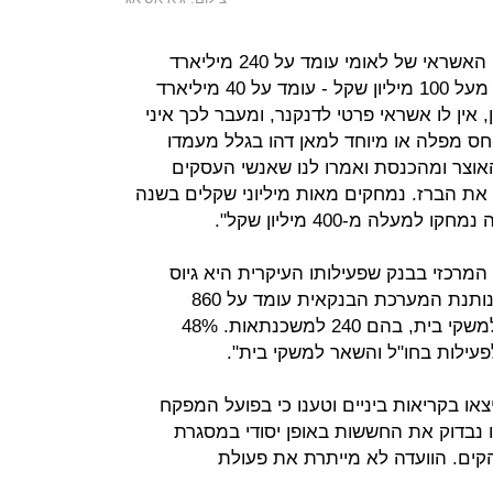
נציג בנק לאומי אבירם כהן אמר "תיק האשראי של לאומי עומד על 240 מיליארד
שקל. תיק האשראי ללקוחות גדולים - מעל 100 מיליון שקל - עומד על 40 מיליארד
 אין לו אשראי פרטי לדנקנר, ומעבר לכך איני
ויחס מפלה או מיוחד למאן דהו בגלל מעמדו
200 פנו אלינו מהאוצר ומהכנסת ואמרו לנו שאנשי העסקים
 את הברז. נמחקים מאות מיליוני שקלים בשנה
לה מ-400 מיליון שקל".
ן המרכזי בבנק שפעילותו העיקרית היא גיוס
פקדונות ומתן אשראי. סך האשראי שנותנת המערכת הבנקאית עומד על 860
מיליארד שקל. 360 מיליארד ניתנים למשקי בית, בהם 240 למשכנתאות. 48%
צאו בקריאות ביניים וטענו כי בפועל המפקח
נו נבדוק את החששות באופן יסודי במסגרת
הקים. הוועדה לא מייתרת את פעולת