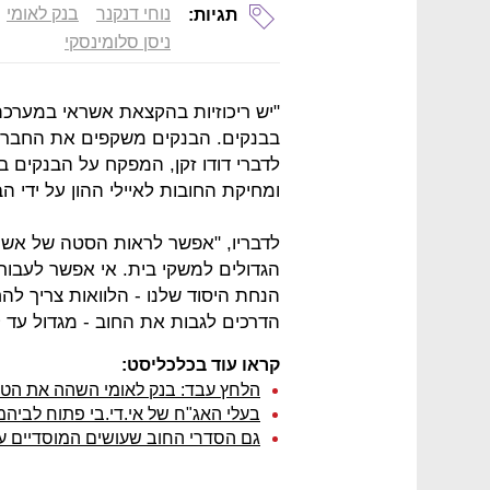
נוחי דנקנר
בנק לאומי
תגיות:
ניסן סלומינסקי
"יש ריכוזיות בהקצאת אשראי במערכת
בבנקים. הבנקים משקפים את החברות 
לדברי דודו זקן, המפקח על הבנקים ב
ומחיקת החובות לאיילי ההון על ידי הב
לדבריו, "אפשר לראות הסטה של אשר
הגדולים למשקי בית. אי אפשר לעבור 
הנחת היסוד שלנו - הלוואות צריך לה
הדרכים לגבות את החוב - מגדול עד ק
קראו עוד בכלכליסט:
הלחץ עבד: בנק לאומי השהה את הטיפ
בעלי האג"ח של אי.די.בי פתוח לביה
גם הסדרי החוב שעושים המוסדיים על