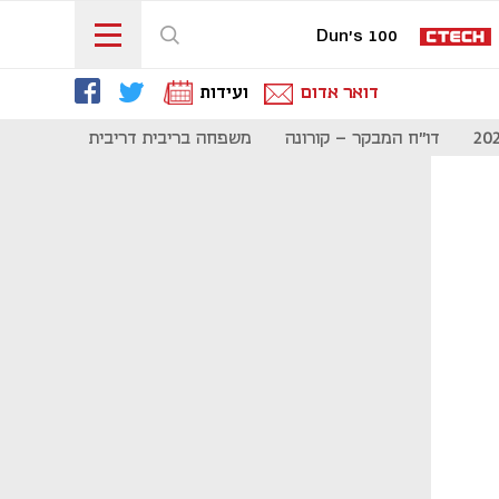
Dun's 100
דואר אדום
ועידות
דו"ח המבקר - קורונה
משפחה בריבית דריבית
תקשורת