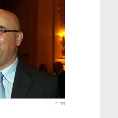
דודו זקן