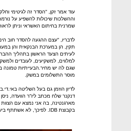
עוד אמר זקן, "הסדר זה לגיטימי וחלק
וההשלכות שיכולות להשפיע על נור
שמרנית בחיתום האשראי וניתן לראות
לדבריו, "עצם ההגעה להסדר חוב הינה 
תקין, הן במערכת הבנקאית והן במער
לעיתים הצעד הראשון בתהליך ההברא
למלווים, למשקיעים, לעובדים ולמשק
שגם לה יש מחיר.הבעייתיות טמונה בר
מוסר התשלומים במשק.
לדיון הוזמן גם בעל השליטה באי.די.ב
דנקנר שלח מכתב ליו"ר הוועדה, ניסן 
מארגנטינה, בה אני נמצא עם הצוו
בקבוצת IDB. לפיכך, לא אשתתף בישיבת ועדת הכספים".