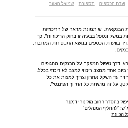
ועדת הכספים
תספורת
שמואל האוזר
 הבנקאית. יש תמונת מראה של הריכוזיות
במשק ונטפל בבעיה זו בחוק הריכוזיות", כך
דיון בוועדת הכספים בנושא התספורות המרובות
נקים.
אי דרך טיפול המפקח על הבנקים מהגופים
ביום אחד ממצב ריכוזי למצב לא ריכוזי בכלל.
חזיר עד השקל אחרון וצריך למצות את כל
טן. על זה מושתת כל התיווך הפיננסי".
ול בהסדר החוב מול נוחי דנקנר
מ"ש: "להחליף המנהלים"
 הכוונת