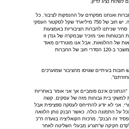
לשלוח נציג לדיון.
 לחברות ואנחנו מפקחים על ההנפקות לציבור. כל
אחד מסוגי האשראי מחייב טיפול שונה. יש חוב של 750 מיליארד שקל לסקטור העסקי
ארד הוא חוב סחיר שניתנו לחברות הציבוריות באמצעות
 הבטוחות ואני מזכיר שבמקרה של גנדן זו
נאות של ההלוואות, אבל אנו מוטרדים מאוד
מתופעת הסדרי החוב. טיפלנו מאז המשבר ב-120 הסדרי חוב של החברות
זר הדגיש כי "בשנים 2013-2014 יש חובות בעיתיים שגויסו מהציבור שמוערכים
"הנתונים אינם פומביים אך אני אומר באחריות
למשקי בית גבוהות מזה של עסקים. קשה
רי. אני לא יודע להתייחס לעסקה ספציפית אבל
ל על התמונה כולה. כאשר הבנק נותן הלוואה
פסיד זה הבנק". מרכזת הקואליציה בוועדה ח"כ
לקדם חקיקה ש"תגרע מבעלי השליטה לאחר