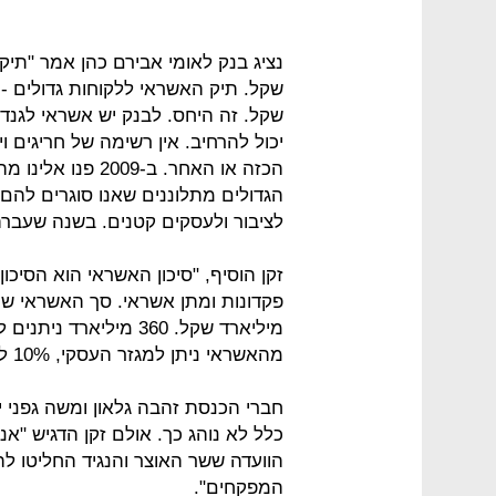
שקל. זה היחס. לבנק יש אשראי לגנדן,
יכול להרחיב. אין רשימה של חריגים 
הכזה או האחר. ב-9
הגדולים מתלוננים שאנו סוגרים להם
לציבור ולעסקים קטנים. בשנה שעברה נמחקו למע
זקן הוסיף, "סיכון האשראי הוא הסיכו
מהאשראי ניתן למגזר העסקי, 10% לפעילות בחו"ל והשאר למשקי בית".
חברי הכנסת זהבה גלאון ומשה גפני י
כלל לא נוהג כך. אולם זקן הדגיש "א
הוועדה ששר האוצר והנגיד החליטו ל
המפקחים".