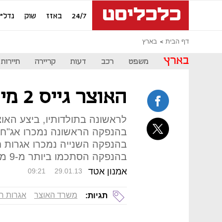
24/7
באזז
שוק
נדל"ן
דף הבית
בארץ
בארץ
משפט
רכב
דעות
קריירה
תיירות
האוצר גייס 2 מיליארד דולר בחו"ל
לראשונה בתולדותיו, ביצע האוצ
בהנפקה הסתכמו ביותר מ-9 מיליארד דולר, פי 4.5 מהסכום שהונפק
אמנון אטד
09:21
29.01.13
משרד האוצר
אגרות ח
תגיות: