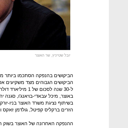
יובל שטייניץ, שר האוצר
הביקושים הגבוהים מצד משקיעים אס
ל-30 שנה לסכום של
באוצר, מיכל עבאדי-בויאנג'ו, סגנה י
בשיתוף נציגת משרד האוצר בניו-יורק
הזרים ברקליס קפיטל, גולדמן זאקס וס
ההנפקה האחרונה של האוצר בשוק הה