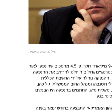
צילום: עטא עוויסאת
הביקושים בהנפקה הסתכמו ביותר מ-9 מיליארד דולר, פי 4.5 מהסכום שהונפק. לאור
טרטגיים גדולים הוחלט להרחיב את ההנפקה
 1 מיליארד דולר. ההנפקה נוהלה על ידי החשבת הכללית
הלי רוטנברג ומנהל החוב הממשלתי גיל כהן,
, סיגלית סייג. החתמים בהנפקה היו הבנקים
יטי בנק.
ון האמריקאי התבצעה בחודש ינואר בשנה