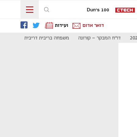
Dun's 100
דואר אדום
ועידות
דו"ח המבקר - קורונה
משפחה בריבית דריבית
תקשורת