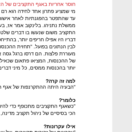
חוסר אחריות באגף התקציבים של הא
מי שמציע פתרון אחד לחידה הוא רם 
ממשלת נתניהו. בלינקוב אמר אז, בע
התקציב משום שנעשו בו דברים שלטעמ
דבריו היו אפילו חריפים יותר, בהתיי
לבין הנתונים בפועל. "תחזית ההכנס
מעוררת פלצות. הם דרסו ברגל גסה א
של ההכנסות, המציאו פתאום שכאילו כ
יותר בהכנסות ממסים, כל מיני דברים
למה זה קרה?
"הבעיה היתה ההתקרנפות של אגף הת
כלומר?
"כשאגף התקציבים מתכופף כדי להיות
הכי בסיסיים של ניהול תקציב מדינה,
אילו עקרונות?