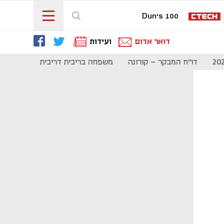
Dun's 100
דואר אדום
ועידות
דו"ח המבקר - קורונה
משפחה בריבית דריבית
תקשורת