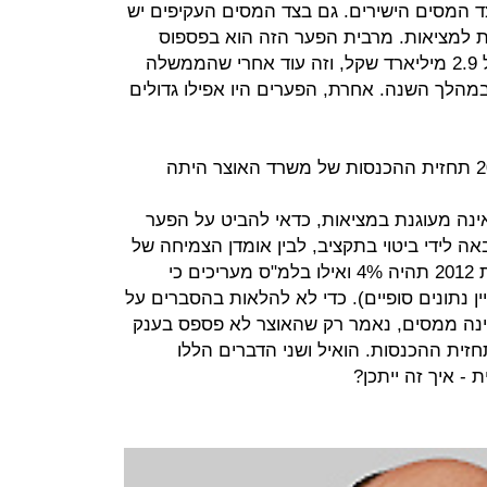
ד המסים הישירים. גם בצד המסים העקיפים יש
ן התחזית למציאות. מרבית הפער הזה הוא בפספוס
תחזית ההכנסות ממע"מ - פספוס של 2.9 מיליארד שקל, וזה עוד אחרי שהממשלה
לתה את המע"מ מ־16% ל־17% במהלך השנה. אחרת, הפערים היו אפילו גדולים
בקיצור, בעת בניית תקציב 2011–2012 תחזית ההכנסות של משרד האוצר היתה
ינה מעוגנת במציאות, כדאי להביט על הפער
ה לידי ביטוי בתקציב, לבין אומדן הצמיחה של
הלמ"ס. האוצר חזה כי הצמיחה בשנת 2012 תהיה 4% ואילו בלמ"ס מעריכים כי
20 היתה 3.3% (אין עדיין נתונים סופיים). כדי לא להלאות בהסברים על
ינה ממסים, נאמר רק שהאוצר לא פספס בענק
ית ההכנסות. הואיל ושני הדברים הללו
- איך זה ייתכן?