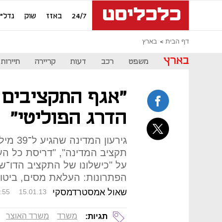
24/7
באזז
שוק
נדל"ן
דף הבית
בארץ
בארץ
משפט
רכב
דעות
קריירה
תיירות
"אגף התקציבים 
הדרג הפוליטי"
גירעון 
תקציב המדינה", "דריסת כל העק
על "כישלונו של התקציב הדו־שנ
הפתרונות: העלאת מסים, ביטו
שאול אמסטרדמסקי
:55
15.01.13
משרד
משרד האוצר
תגיות: