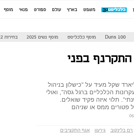
משפט
בארץ
עולם
ספורט
פנאי
מוסף
Duns 100
מוסף כלכליסט
מוסף נשים 2025
בחירות 2022
התקרנף בפני
המדינה שהגיע ל־39 מיליארד שקל מעיד על "כישלון בניהול
רונות הכלכליים ברגל גסה", ואולי
תי". תלוי איזה פקיד שואלים.
ל פטורים ממס או שניהם
06
רם בלינקוב
גירעון
אגף התקציבים