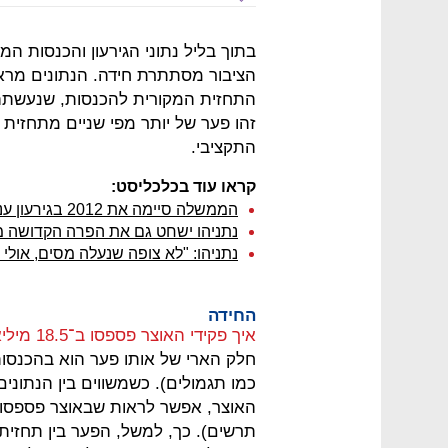
בתוך בליל נתוני הגירעון והכנסות 
הציבור מסתתרת חידה. הנתונים מראי
זהו פער של יותר מפי שניים מתחזית פ
התקציבי.
קראו עוד בכלכליסט:
הממשלה סיימה את 2012 בגירעון ענק של 4.2% מהתוצר - כפול מהיעד
נתניהו ישחט גם את הפרה הקדושה מ
נתניהו: "לא צופה שנעלה מסים, אולי ת
החידה
איך פקידי האוצר פספסו ב־18.5 מיליארד שקל?
חלק הארי של אותו פער הוא בהכנסות
האוצר, אפשר לראות שבאוצר פספסו 
תרשים). כך, למשל, הפער בין תחזי