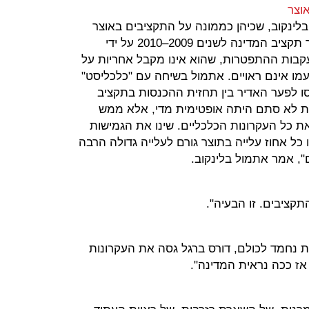
וצר
בלינקוב, שכיהן כממונה על התקציבים באוצר
עד שהתפטר בהפגנתיות לאחר אישור תקציב המדינה לשנים 2009–2010 על ידי
קבות ההתפטרות, שהוא אינו מקבל אחריות על
ו אינם ראויים. אתמול בשיחה עם "כלכליסט"
חסו לפער האדיר בין תחזית ההכנסות בתקציב
ות לא סתם היתה אופטימית מדי, אלא ממש
ת כל העקרונות הכלכליים. שינו את הגמישות
ל אחוז עלייה בתוצר גורם לעלייה גדולה הרבה
", אמר אתמול בלינקוב.
קציבים. זו הבעיה".
 נחמד לכולם, דורס ברגל גסה את העקרונות
 אז ככה נראית המדינה".