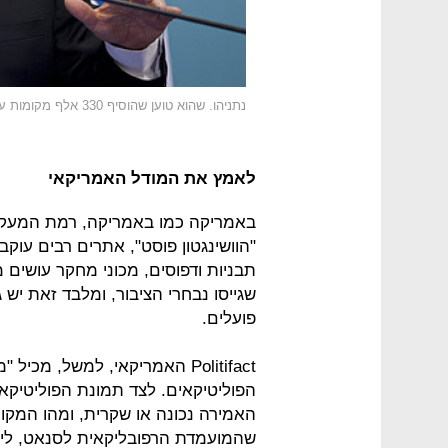
נתניהו. שהוא טוען שהוסיף 330 אלף מקומות עבודה - שיא של כל הזמנים - מי בודק את הנתון?
לאמץ את המודל האמריקאי
באמריקה כמו באמריקה, רמת המעקב
"הוושינגטון פוסט", אתרים רבים עוק
תבניות ודפוסים, מכוני מחקר עושים
שגייסו נבחרי הציבור, ומלבד זאת יש
פועלים.
Politifact האמריקאי, למשל, 
הפוליטיקאים. לצד תמונת הפוליטיקאי
האמירה נכונה או שקרית, ומהו המקו
שהמועמדת הרפובליקאית לסנאט, לינ