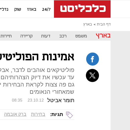
24/7
באזז
שוק
נדל"ן
דף הבית
בארץ
בארץ
משפט
רכב
דעות
קריירה
תיירות
אמינות הפוליטי
פוליטיקאים אוהבים לדבר, אב
עד עכשיו את דיוק הצהרותיהם.
גם פה צצות לקראת הבחירות יו
שמאחורי הנאומים
תומר אביטל
08:35
23.10.12
בחירות
ברק אובמה
תגיות: