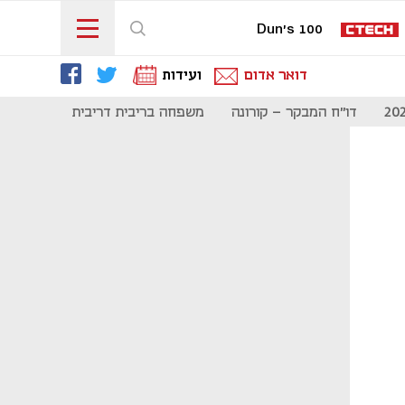
Dun's 100
דואר אדום
ועידות
דו"ח המבקר - קורונה
משפחה בריבית דריבית
תקשורת