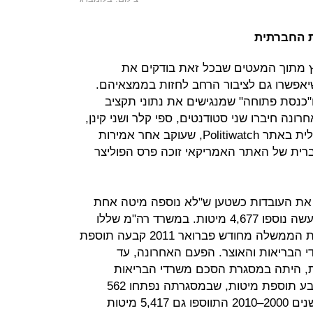
ת החברתית
 מתוך המעטים שבכל זאת בודקים את
יאפשרו גם לציבור הרחב לחזות בממצאיהם.
"כנסת פתוחה" שמנגישים את נתוני תקציב
ונה חיברו שני סטודנטים, ספי קלר ושני קינן,
את הפוליטיקאים למכונת אמת דיגיטלית באתר Politiwatch, שעוקב אחר אמירות
רית של האתר האמריקאי זוכה פרס הפוליצר
פה את העובדות כשטען ש"לא נוספה מיטה אחת
לבתי החולים בעשור האחרון", וכי למעשה נוספו 4,677 מיטות. במשרד רה"מ שללו
את הממצאים הללו, וטענו כי "החלטת הממשלה מחודש פברואר 2011 קבעה תוספת
די הבריאות והאוצר. הפעם האחרונה, עד
ות, היתה במסגרת הסכם משרדי הבריאות
והאוצר לשנת 2000. "הסכם 2000" קבע תוספת מיטות, שבמסגרתה נפתחו 562
מיטות כלליות בשנים 2000–2010. בשנים 2000–2010 התווספו גם 5,417 מיטות