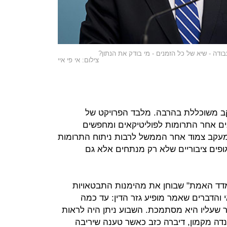
צילום: אי פי איי
 משוכללת בהרבה. מלבד הפרויקט של
בים אחר התרומות לפוליטיקאים ומחפשים
 מעקב צמוד אחר הממשל לרבות ניתוח התרומות
 גופים ציבוריים שלא רק מנתחים אלא גם
מכיל "מדד האמת" שבוחן את מהימנות התבטאויות
 והדברים שאמר מופיע גזר הדין: עד כמה
ר שעליו היא מסתמכת. השבוע ניתן היה לראות
דה מקמון, דיברה כזב כאשר טענה שיריבה