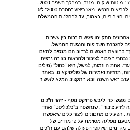
סיעודיות בבתי החולים הפרטיים וכן 175 מיטות שיקום. מנגד, במהלך השנים 2000–
2012 ירדו 2,168 מיטות בבתי החולים לבריאות הנפש. מאז ביצוע "הסכם 2000" לא
ים והציבוריים, כאמור, עד להחלטת הממשלה
Politiwatch, בימים האחרונים התקיימו פגישות רבות בין עשרות
ונים להגברת השקיפות והנגשת הממשל.
קד בהוצאת האנשים לרחוב הם מנסים לתאם
בחרי הציבור לציבור ולהראות בצורה גרפית
עוד. אחת היוזמות, למשל, היא "כחול" (מילים
ות, תחזיות ואמירות של פוליטיקאים. באתר
 ערב ראש השנה יובא התקציב המלא לאישור
פגשו כדי לגבש פרויקט נוסף - זיהוי ח"כים
נה לידע ציבורי", שנחשפה ב"כלכליסט" ואחד
. הפעילים מתכוונים ליצור כלים שיאפשרו
מטעם מפלגה מסוימת על פי מדדים של
ם מקדמים ושיתופי הפעולה שלהם עם ח"כים