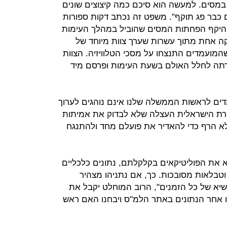
מר שהוא קיצץ 3,600 דולר במסים. למעשה הוא סיכם כמה קיצוצים שונים
 כבר פג תוקף". משפט זה נכתב דקות ספורות
היקף הפחתות המסים שהוביל במהלך העימות
קה אחת מתוך עשרות שערך צוות מיוחד של
המועמדים התנצחו על מסכי הטלוויזיה. הצוות
רתה לחלל האולם בשעת העימות ופרסם מיד
דים לראשות הממשלה שלנו אינם נוהגים לערוך
ורת הישראלית העצלה שלא לבדוק את אמיתות
א הרף כדי להאדיר את פועלם מחד ולהתנגח
א את הפוליטיקאים בקלקלתם, נתונים כלכליים
טבלאות מסובכות. כך, אם נתניהו מצהיר
עבודה - שיא של כל הזמנים", הרוב המוחלט יקבל את
ו אחר הנתונים באתר הלמ"ס ויבחנו האם ראש