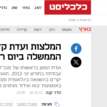
24/7
באזז
שוק
נדל"ן
דף הבית
בארץ
בארץ
משפט
רכב
דעות
קריירה
תיירות
המלצות ועדת קדמ
הממשלה ביום רא
ועדת המזון בראשותו של מנכ"
עבודתה בח
יקרים בהשוואה בינלאומית וממ
באמצעות יבוא ועידוד מותגים פ
הדר קנה
13:00
16.10.12
משרד האוצר
מחירי המ
תגיות: