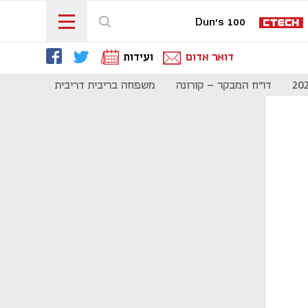
Dun's 100
דואר אדום
ועידות
דו"ח המבקר - קורונה
משפחה בריבית דריבית
תקשורת