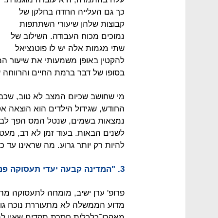
כך גם העלייה החדה בחלקן של
קבוצות שלהן שיעורי השתתפות
נמוכים מכוח העבודה. השילוב של
שתי מגמות אלה יש לו פוטנציאל
להקטין באופן משמעותי את שיעור המ
בסופו של דבר ברמת החיים והרווחה ש
מי שחושב שכיום המצב לא טוב, שכבר 
החודש, שגידול הילדים הוא הוצאה אס
נמצאות בשמים, שנטל המס הפך לבלתי
לשנים הבאות. בעוד זמן לא רב, מעטי
להיות רק יותר גרוע. מה שראינו עד כ
3. "המדינה קבעה יעדי תעסוקה פנטזיונריים"
פרופ' ערן ישיב, מומחה לתעסוקה מה
מדוע הממשלה לא מתעוררת נוכח גודל
מאקרו־כלכלית חסרת תקדים שאין לה