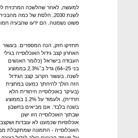
למעשה, לאחר שהלשכה המרכזית לסט
לשנת 2030, הלסת של כמה מ
פשוט נשמטה. הם ידעו שהבעיה חמור
תחזיקו חזק, הנה המספרים. בעשור
האחרון קצב גידול האוכלוסייה בגילי
העבודה בישראל (כלומר האנשים
בני 25–64) גדל ב־2.3% בממוצע
לשנה. בעשור הקרוב קצב הגידול
הזה הולך להיחתך כמעט במחצית
(בעיקר באוכלוסייה היהודית הלא
חרדית), ולעמוד על 1.2% בממוצע
בשנה בלבד. אם מביאים בחשבון
שבתוך האוכלוסייה הזו ישנן
אוכלוסיות שכמעט לא עובדות ושקצב ה
האוכלוסייה - התמונה שמתקבלת מב
על מעמד הביניים הולך לגדול בצורה 