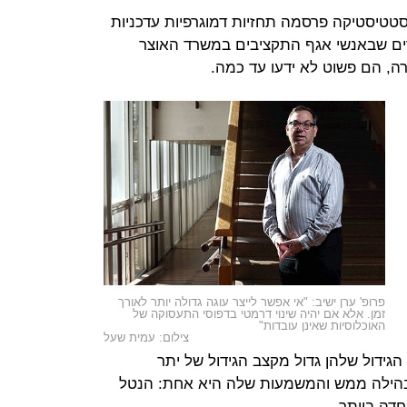
טיסטיקה פרסמה תחזיות דמוגרפיות עדכניות
הבכירים שבאנשי אגף התקציבים במשרד האוצר
ה, הם פשוט לא ידעו עד כמה.
פרופ' ערן ישיב: "אי אפשר לייצר עוגה גדולה יותר לאורך
זמן. אלא אם יהיה שינוי דרמטי בדפוסי התעסוקה של
האוכלוסיות שאינן עובדות"
צילום: עמית שעל
גידול שלהן גדול מקצב הגידול של יתר
הילה ממש והמשמעות שלה היא אחת: הנטל
חדה ביותר.