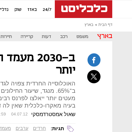
24/7
באזז
שוק
נדל"ן
דף הבית
בארץ
בארץ
משפט
רכב
דעות
קריירה
תיירות
ב-2030 מעמ
יותר
מעטים יותר ייאלצו לפרנס רבים י
בעיה מאקרו-כלכלית שאין לה ד
שאול אמסטרדמסקי
:59
04.07.12
חרדים
ערבים
מעמד 
תגיות: