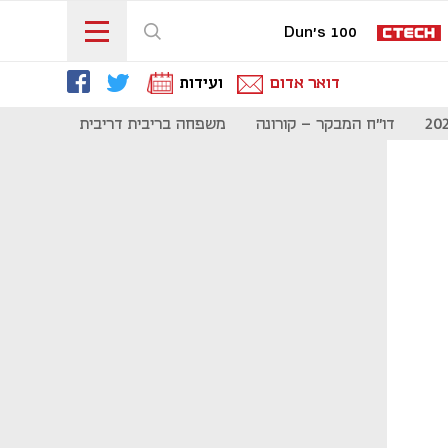
Dun's 100
דואר אדום
ועידות
דו"ח המבקר - קורונה
משפחה בריבית דריבית
תקשורת