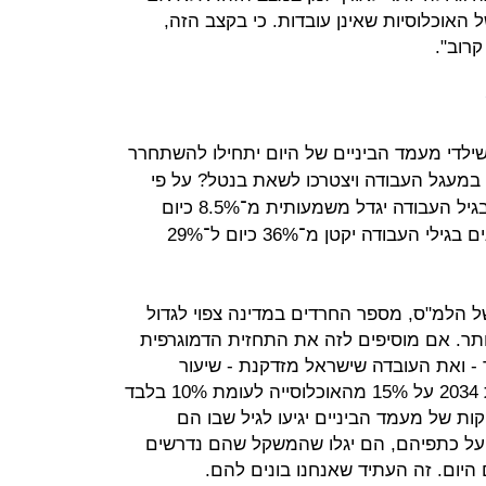
 האוכלוסיות שאינן עובדות. כי בקצב הזה,
ך תיראה ישראל בשנת 2030, כשילדי מעמד הביניים של היום יתחילו להשתחרר
במעגל העבודה ויצטרכו לשאת בנטל? על פי
המחקר של בן משה, שיעור החרדים בגיל העבודה יגדל משמעותית מ־8.5% כיום
ל־15.1%. במקביל, חלקם של החילונים בגילי העבודה יקטן מ־36% כיום ל־29%
 הלמ"ס, מספר החרדים במדינה צפוי לגדול
1, ואולי אפילו יותר. אם מוסיפים לזה את התחזית הדמוגרפית
 - גידול של 65% או יותר - ואת העובדה שישראל מזדקנת - שיעור
הישראלים בגיל 65 ויותר יעמוד בשנת 2034 על 15% מהאוכלוסייה לעומת 10% בלבד
ת של מעמד הביניים יגיעו לגיל שבו הם
על כתפיהם, הם יגלו שהמשקל שהם נדרשים
יום. זה העתיד שאנחנו בונים להם.