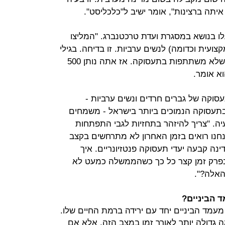
יתה ברצינות", אומר ישיב ל"כלכליסט".
ו בנושא במסגרת ועדת טרכטנברג. "המליצו
 מקצועית וכדומה) לנשים ערביות. זו בדיחה. בגילי
התעסוקה יש 300 אלף נשים ערביות שלא משתתפות בתעסוקה. אז אתה נותן 500
א אומר.
סוקה של גברים חרדים ונשים ערביות -
תעסוקה הנמוכים ביותר בישראל - משמחים
יה. "צריך להיזהר בתחזיות לגבי התפתחות
נחנו רואים בזמן האחרון לא מתרחשים בקצב
ינה קבעה יעדי תעסוקה פנטזיונריים. איך
בפרק זמן קצר כל כך כשהממשלה כמעט לא
האלה?".
 הביניים?
מעמד הביניים יחד עם ירידה ברמת החיים שלו.
ה גדולה יותר לאורך זמן במצב הזה. אלא אם