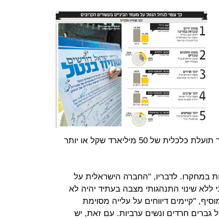
את שיעורי ההשתתפות בעבודה ולייצר תועלת כלכלית של 50 מיליארד שקל או יותר
ת במחקרו. לדבריו, "החברה הישראלית על
 ללא שינוי התנהגותי מצבה בעתיד יהיה לא
יף, "קיימים דיווחים על עלייה מסוימת
גברים חרדים ונשים ערביות. עם זאת, יש