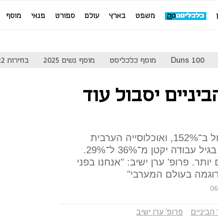
משפט
בארץ
עולם
ספורט
פנאי
מוסף
Duns 100
מוסף כלכליסט
מוסף נשים 2025
בחירות 2022
ד הביניים יסבול עוד
האוכלוסייה החרדית צפויה לגדול ב־152%, ואוכלוסייה הערבית
ב־65%. מנגד, שיעור החילונים בגיל עבודה יקטן מ־36% ל־29%.
ותר. פרופ' ערן ישיב: "אנחנו בפני
וגמה בעולם המערבי"
06
הביניים
פרופ' ערן ישיב