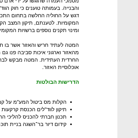
מסמכי העמדה שהוגשו על ידי אדם טבע
והבנייה. בעמותה טוענים כי חוק הווד
דגש על החוליה החלשה בתחום התכנון:
המקומיות. לטענתם, תיקון המצב הק
ומינוי תקנים נוספים ברשויות המקומיו
המטה לעתיד חריש והאזור אשר בו חבר
מהאזור וארגוני איכות סביבה פנו גם
החרדית העתידית. המטה מבקש לבחון
אוכלוסיית האזור.
הדרישות הבולטות
הקלות מס ביטול המע"מ על קני
תיקון לווד"לים הכנסת קרקעות פ
תכנון חברתי להכניס להליכי הת
קידום דיור בר־השגה בניית תוכנ