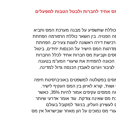
מס אחיד לחברות ולבטל הטבות למפעלים
 כוללת שתשפיע על מבנה מערכת המס ותביא
ה הפנויה. בין השאר כוללת הרפורמה הפחתת
רכישת דירה ראשונה לזוגות צעירים, הפחתת
מדרגות המס הישיר על הכנסות יחידים, ביטול
ים וקביעת מס חברות אחיד לכלל החברות
הכוונה להפחית את שיעורי המע"מ בטענה
יבור ויגרום לאובדן הכנסה גדול למדינה.
 מסים בפקולטה למשפטים באוניברסיטת חיפה
 ושות', קורא לאיזון בין המס העקיף לישיר.
לדבריו, שיעור הכנסות המדינה כתוצאה ממסים עקיפים אמור להיות 35%, כאשר
ה שיוצר מערכת מס שאינה צודקת. עוד אומר אדרעי שיותר
יכים לעשירון העליון, בניגוד למקובל בעולם
יעורי מס נמוכים על הון מאחר שבישראל אין מס