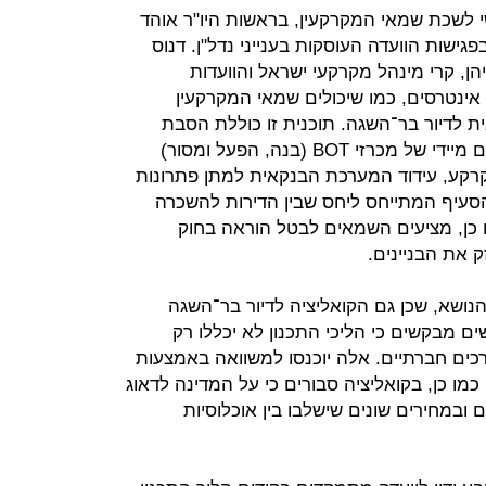
י לשכת שמאי המקרקעין, בראשות היו"ר אוהד
ישות הוועדה העוסקות בענייני נדל"ן. דנוס
ן, קרי מינהל מקרקעי ישראל והוועדות
אינטרסים, כמו שיכולים שמאי המקרקעין
 לדיור בר־השגה. תוכנית זו כוללת הסבת
מבנים ותיקים לדירות להשכרה, פרסום מיידי של מכרזי BOT (בנה, הפעל ומסור)
הקרקע, עידוד המערכת הבנקאית למתן פתרונות
 הסעיף המתייחס ליחס שבין הדירות להשכרה
 כן, מציעים השמאים לבטל הוראה בחוק
ושא, שכן גם הקואליציה לדיור בר־השגה
 מבקשים כי הליכי התכנון לא יכללו רק
צרכים חברתיים. אלה יוכנסו למשוואה באמצעות
 כמו כן, בקואליציה סבורים כי על המדינה לדאוג
 ובמחירים שונים שישלבו בין אוכלוסיות