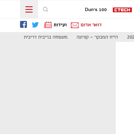
Dun's 100
דואר אדום
ועידות
דו"ח המבקר - קורונה
משפחה בריבית דריבית
תקשורת