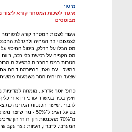
מיסוי
איגוד לשכות המסחר קורא ליצור 
מבוססים
איגוד לשכות המסחר קורא לרפורמה
לצמצום יוקר המחיה ולהגדלת ההכנס
מס הבלו על הדלק, ביטול המיסוי על 
מס הקנייה על רכישת כלי רכב, ריווח 
הטבות במס החברות למפעלים מבוסס
במשק. עם זאת, הרפורמה דוחה את 
שצעד זה יהיה חסר משמעות ממשית לצ
פרופ' יוסף אדרעי, מומחה למדיניות
ויועץ בכיר במשרד עורכי דין אורי כליף
בפועל הגיע ל־50% - מ
מ־70% מהכנסות הון ורווחי הון שי
המערבי. לדבריו, העיוות נוצר עקב ש