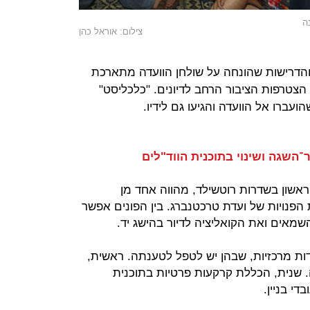
ה
צילום: אוראל כהן
והדרישות שהונחה על שולחן הוועדה מתארכת
הצטרפות הציבור הרחב לדיונים. "כלכליסט"
עברו אל הוועדה והגיעו גם לידיו.
השגה ושינוי בתוכנית הווד"לים
שון בשדרות רוטשילד, מהווה אחד מן
פנויות של ועדת טרכטנברג. בין הפונים אפשר
אים ואת הקואליציה לדיור בהישג יד.
ת מרכזיות, שבהן יש לטפל לטענתה. ראשית,
. שנית, הכללת קרקעות פרטיות בתוכנית
די בניין.