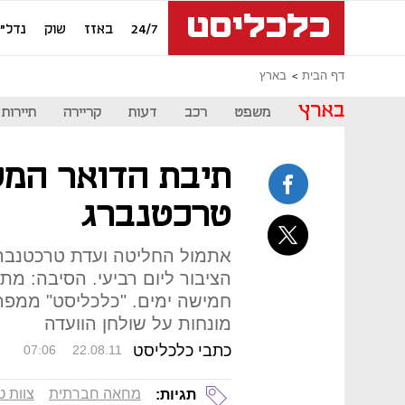
24/7
באזז
שוק
נדל"ן
דף הבית
בארץ
בארץ
משפט
רכב
דעות
קריירה
תיירות
תיבת הדואר המל
טרכטנברג
אתמול החליטה ועדת טרכטנברג
חמישה ימים. "כלכליסט" ממפה
מונחות על שולחן הוועדה
כתבי כלכליסט
07:06
22.08.11
מחאה חברתית
צוות 
תגיות: