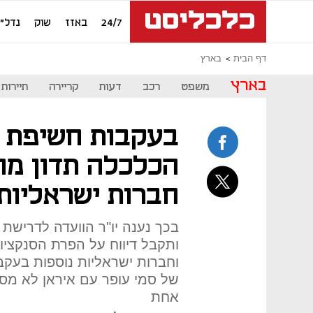
24/7
באזז
שוק
נדל"ן
דף הבית
בארץ
בארץ
משפט
רכב
דעות
קריירה
תיירות
בעקבות חשיפת "
הכלכלה תדון מח
חברות ישראליות
בכך נענה יו"ר הוועדה לדרישת 
ותקבל דיווח על הפרת הסנקציות
וחברות ישראליות נוספות בעקב
של סמי עופר עם איראן לא מס
אחת