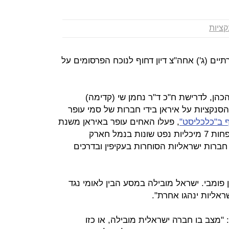
קציות
ים (ג') אחה"צ דיון דחוף לנוכח הפרסומים על
כהן, לדרישת ח"כ ד"ר נחמן שי (קדימה)
הסנקציות על איראן בידי חברות של סמי עופר
 ב"כלכליסט"
, פעלו האחים עופר באיראן משנת
2004 ואילך, ובין 2004 ל-2010 עגנו לפחות 7 מיכליות נפט שונות בנמל חארק
איראני. נודע גם כי ישנם עוד כ-200 חברות ישראליות הסוחרות בעקיפין ובדרכים
ון פומבי. ישראל מובילה במסע הבין לאומי נגד
אליות ינהגו אחרת".
"מצב בו חברה ישראלית מובילה, או כזו