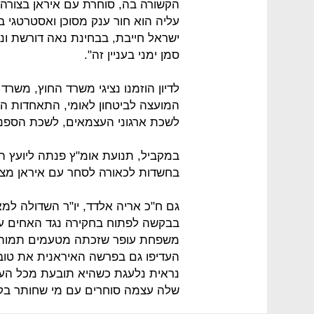
הקשורה בה, סוחרת עם איראן בצורה
עליה הוא חור ענק מסוכן ואסטרטגי 
ישראל חייבת, בבחינת נאה דורשת ונ
סמן ימני בעניין זה".
לדיון הוזמנו נציגי משרד החוץ, מש
המועצה לביטחון לאומי, התאחדות התע
לשכת ארגוני העצמאים, לשכת הספנות
במקביל, תנועת אומ"ץ פנתה ליועץ
בחשדות לכאורה לסחר עם איראן מצד
גם ח"כ אריה אלדד, יו"ר השדולה למ
בבקשה לפתוח בחקירה נגד האחים עופ
משפחת עופר שזכתה מטעמים תמוהים 
העדיפו גם בפרשה האיראנית את טוב
נראית נלעגת כשהיא תובעת מכל העו
שלה עצמה סוחרים עם מי שחותר בקנ