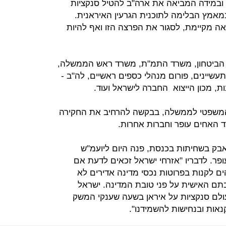
 ובמידה המביאה את ארה"ב להטיל סנקציות
במאמץ הבלימה לתוכנית הגרעין האיראנית.
אה מקיימת, לסגור את הפרצה הזו ואף להיות
רד הביטחון, משרד התמ"ת, משרד ראש הממשלה,
שיינים, פורום מנהלי כספים ראשיים, לה"ב -
, מכון הייצוא החברה לישראל ועוד.
 המשפטי לממשלה, בבקשה להרחיב את החקירה
 האחים עופר וחברות אחרות.
אבק בשחיתות בכנסת, פנה היום ליועמ"ש
ר. לדבריו "אזרחי ישראל זכאים לדעת אם
לקנות בפרוטות נכסי מדינה אדירים לא
תם האישית על פני טובת המדינה. ישראל
לם סנקציות על איראן בשעה שענקי המשק
אות ובנחישות להשמידנו".