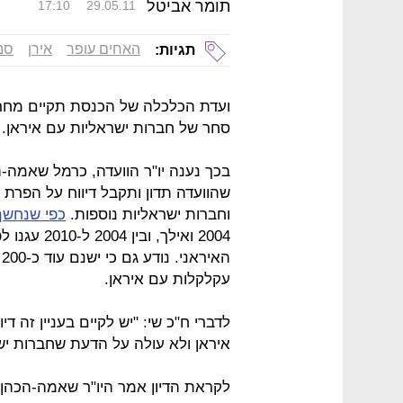
תומר אביטל
17:10
29.05.11
האחים עופר
אירן
סנ
תגיות:
ועדת הכלכלה של הכנסת תקיים מחרתי
סחר של חברות ישראליות עם איראן.
בכך נענה יו"ר הוועדה, כרמל שאמה-ה
שהוועדה תדון ותקבל דיווח על הפרת 
וחברות ישראליות נוספות.
כפי שנחשף
ה
עקלקלות עם איראן.
לדברי ח"כ שי: "יש לקיים בעניין זה די
איראן ולא עולה על הדעת שחברות ישר
לקראת הדיון אמר היו"ר שאמה-הכהן: 