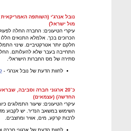
נובל אנרג'י (השותפה האמריקאית ה
מול ישראל)
הכרוכים בכך. אלמלא התנאים הללו 
חלקם יותר אטרקטיביים. שינוי התמלו
התחייבה בעבר שלא להעלותם. החלת
סתירה של מס החברות הישראלי.
לחוות הדעת של נובל אנרג'י -
ל
כ־20 ארגוני חברה וסביבה, שבר
החדשה) (עצמאים)
עיקרי הטיעונים: שיעור התמלוגים כיום
השימוש במשאב הנדיר. יש לקבוע מדי
לרבות קרקע, מים, אוויר ומחצבים.
לחוות הדעת של ארגוני חברה ו