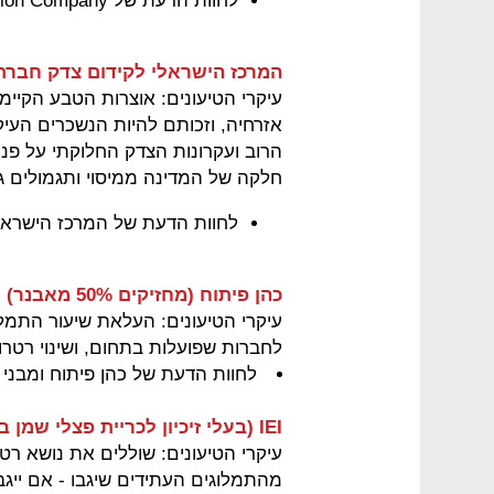
לחוות הדעת של Pelagic Exploration Company -
המרכז הישראלי לקידום צדק חברתי
עיקרי הטיעונים: אוצרות הטבע הקיי
אזרחיה, וזכותם להיות הנשכרים העיק
הרוב ועקרונות הצדק החלוקתי על פנ
חלקה של המדינה ממיסוי ותגמולים גם יח
לחוות הדעת של המרכז הישראלי
כהן פיתוח (מחזיקים 50% מאבנר)
עיקרי הטיעונים: העלאת שיעור התמלו
לחברות שפועלות בתחום, ושינוי רטר
לחוות הדעת של כהן פיתוח ומבני
IEI (בעלי זיכיון לכריית פצלי שמן בחבל עד עולם)
עיקרי הטיעונים: שוללים את נושא רט
מהתמלוגים העתידים שיגבו - אם ייגב