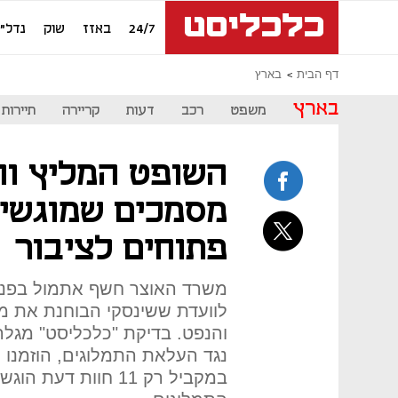
24/7
באזז
שוק
נדל"ן
דף הבית
בארץ
בארץ
משפט
רכב
דעות
קריירה
תיירות
השופט המליץ וה
מסמכים שמוגשים
פתוחים לציבור
משרד האוצר חשף אתמול בפני 
לוועדת ששינסקי הבוחנת את מד
נגד העלאת התמלוגים, הוזמנו 
במקביל רק 11 חוות 