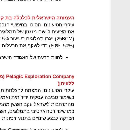
העמותה הישראלית לכלכלה בת קיי
עיקרי הטיעונים: הסיכון בחיפושי הנפ
אנו מציעים ליישם מנגנון של תמלוג
(50%–80%) כדי לשקף את הבעלות של כלל הציבור על המשאב.
לחוות הדעת של האגודה הישרא
mpany
ללוויתן)
עיקרי הטיעונים: המפתח להצלחת תעש
בשימור סביבה עסקית ידידותית ואמינ
מהתרחבות לישראל עקב חששן מהמצב 
כמו שינוי רטרואקטיבי בתמלוגים, הש
הצדקה לבצע שינויים בתנאי זיכיונות ע