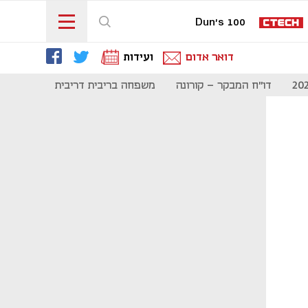
Dun's 100
דואר אדום
ועידות
דו"ח המבקר - קורונה
משפחה בריבית דריבית
תקשורת