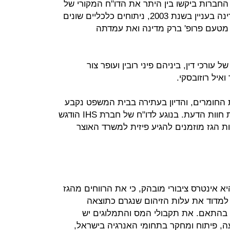
החברות ביקשו בין היתר את הדו"ח המקורי של
החברה הבינלאומית IHS שהוגש למדינה בעניין בשנת 2003, ניתוחים כלכליים שונים
 מטעם פרופ' ברק מדינה ואת עמדתה
עורכי דין, ביניהם פיני רובין ועופר צור
ואיל רוזובסקי.
החומרים, והדיון בעתירה בבית המשפט נקבע
ליום ג' הבא. עתה, הוחלט לפרסם את חוות הדעת. בנוגע לדו"ח של חברת IHS הודגש
ת הגז מוזמנים להגיע פיזית למשרד האוצר
א אינטרס ציבורי מובהק, כי את הרווחים מהגז
ש למדוד את עלות הזיהום שנגרם כתוצאה
בהתאם. את תקבולי המס והתמלוגים יש
, פיתוח ומחקר בתחומי האנרגיה בישראל,