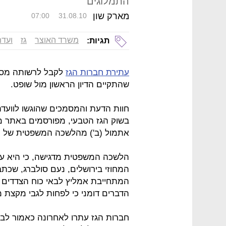
התמלוגים
מארק שון
07:00
31.08.10
משרד האוצר
גז
ועדת
תגיות:
עתירת חברות הגז
לקבל לרשותה מסמכ
שהתקיים הדיון הראשון מול שופט.
חוות הדעת והמסמכים שהוגשו לוועדת
בשוק הגז הטבעי, מפורסמים באתר 
אתמול (ב') מהלשכה המשפטית של מ
הלשכה המשפטית מדגישה, כי היא ע
המתחייבת אמליץ לבאי כוח הצדדים לב
הדברים דומני כי לפחות לגבי מקצת 
חברות הגז עתרו לאחרונה כאמור ל