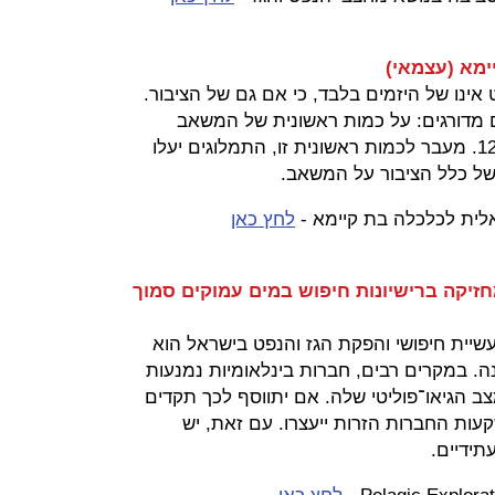
מא (עצמאי)
ט אינו של היזמים בלבד, כי אם גם של הציבור.
ים מדורגים: על כמות ראשונית של המשאב
(25BCM) ייגבו תמלוגים בשיעור 12.5%. מעבר לכמות ראשונית זו, התמלוגים יעלו
לית לכלכלה בת קיימא -
לחץ כאן
Pelagic Exploration Co (מחזיקה ברישיונות חיפוש במים עמוקים סמוך
יית חיפושי והפקת הגז והנפט בישראל הוא
ה. במקרים רבים, חברות בינלאומיות נמנעות
הגיאו־פוליטי שלה. אם יתווסף לכך תקדים
קעות החברות הזרות ייעצרו. עם זאת, יש
תידיים.