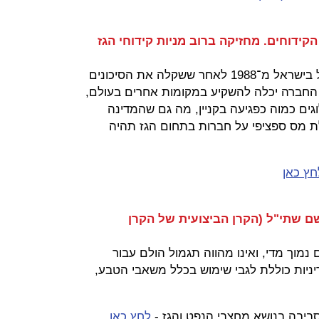
קידוחים. מחזיקה ברוב מניות קידוחי הגז
עיקרי הטיעונים: החברה החלה לפעול בישראל מ־1988 לאחר ששקלה את הסיכונים
החברה יכלה להשקיע במקומות אחרים בעולם,
גים כמוה כפגיעה בקניין, מה גם שהמדינה
 מס ספציפי על חברות בתחום הגז תהיה
חץ כאן
אשם שתי"ל (הקרן הביצועית של הקרן
 נמוך מדי, ואינו מהווה תגמול הולם עבור
ניות כוללת לגבי שימוש בכלל משאבי הטבע,
סביבה בנושא מחצבי הנפט והגז -
לחץ כאן