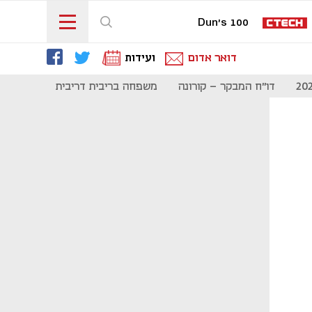
Dun's 100
דואר אדום
ועידות
דו"ח המבקר - קורונה
משפחה בריבית דריבית
תקשורת