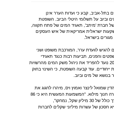
ם בתל-אביב, קבע כי ועדות הערר אינן
ים וביוב על תשלומי היטלי הביוב. השופטת
של חברת 'מיתב', תאגיד המים של פתח תקווה,
השקעות ישראלית אמריקאית של איש העסקים
מגורים בישראל.
 להגיש לוועדת ערר, המורכבת משופט ושני
שפטים והפנים, תביעות רבות כנגד תאגידי
המים. השופטת קבעה כי החוק מ-2001 נועד להפריד את ניהול משק המים מהרשויות
רת ייחודיים. עוד קבעה השופטת, כי השינוי בחוק
 בנושא של מים וביוב.
ין שמואל לינצר ואמוץ ויס, מיהרו לחגוג את
ההישג במכתב שהוציאו למנכ"ל החברה חנוך מילוא. "המשמעות המעשית היא כי 86
תביעות שהוגשו נגד מיתב בלבד, בערך כולל של 30 מיליון שקל, נמחקו",
 חסכון של עשרות מיליוני שקלים לחברות