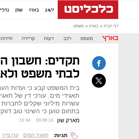
24/7
באזז
שוק
נדל"ן
דף הבית
בארץ
משפט
בארץ
משפט
רכב
דעות
קריירה
תיירות
תקדים: חשבון המ
לבתי משפט ולא 
בית המשפט קבע כי ועדות הערר
תאגידי מים. עורכי דין של תאג
עשרות מיליוני שקלים לחברות
בתחום טוען כי השינוי טוב דווק
מארק שון
10:34
09.08.10
תאגיד המים
קרן פייר
תגיות: