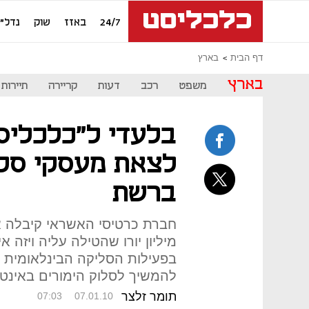
24/7
באזז
שוק
נדל"ן
דף הבית
בארץ
בארץ
משפט
רכב
דעות
קריירה
תיירות
בלעדי ל"כלכליס
לצאת מעסקי סלי
ברשת
מיליון יורו שהטילה עליה ויזה 
בפעילות הסליקה הבינלאומית 
להמשיך לסלוק הימורים באינט
תומר זלצר
07:03
07.01.10