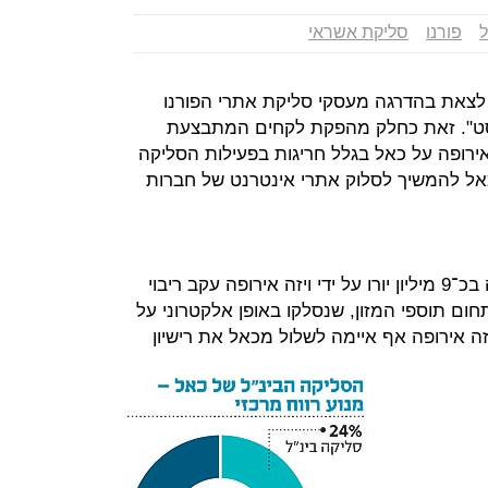
ל
פורנו
סליקת אשראי
צאת בהדרגה מעסקי סליקת אתרי הפורנו
יסט". זאת כחלק מהפקת לקחים המתבצעת
רופה על כאל בגלל חריגות בפעילות הסליקה
כאל להמשיך לסלוק אתרי אינטרנט של חברות
ב־15 בנובמבר הודיעה כאל כי נקנסה בכ־9 מיליון יורו על ידי ויזה אירופה עקב ריבוי
תחום תוספי המזון, שנסלקו באופן אלקטרוני על
זה אירופה אף איימה לשלול מכאל את רישיון