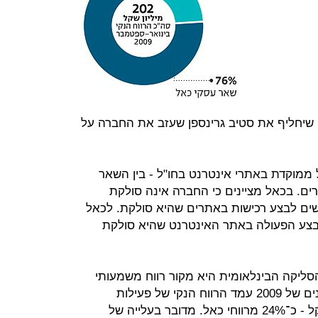
 שיחליף את סטיב גרינספן שעזב את החברה על
ממוקדת באתרי אינטרנט בחו"ל - בין השאר
ים. בכאל מציינים כי החברה אינה סולקת
ים לבצע רכישות באתרים שהיא סולקת. לכאל
צע הפעולה באתר האינטרנט שהיא סולקת
ילת 2008, פעילות הסליקה הבינלאומית היא מקור רווח משמעותי
עבור כאל: בתשעת החודשים הראשונים של 2009 עמד הרווח הנקי של פעילות
הסליקה הבינלאומית על 49 מיליון שקל - כ־24% מרווחי כאל. מדובר בעלייה של