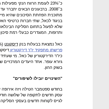
כ־23% לעומת הרווח הנקי מפעי
ב־2008. ברבעונים הבאים יתברר
מתוכנית הפחתת הסיכונים שהיא מיי
בניגוד לכאל, שתי חברות כרטיסי הא
שלא לפעול בתחום הסליקה הבינלאומי
ותרופות, המוגדרים כבעלי רמת סיכון
כאל נמצאת בבעלות בנק
דיסקונט
(71.8%) והבנק
פרישתו מתפקיד יו"ר דירקטוריון
כיו"ר הדירקטוריון של כאל. מי שעתי
גיורא עופר. אחד היעדים המרכזיים
בשוק ההון.
"השינויים יובילו לשיפורים"
בחודש ספטמבר הטילה ויזה אירופה ע
לגייס לקוחות חדשים בעסקי הסליקה 