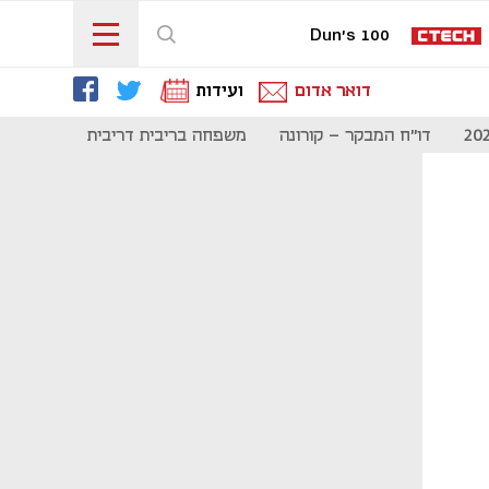
Dun's 100
דואר אדום
ועידות
דו"ח המבקר - קורונה
משפחה בריבית דריבית
תקשורת