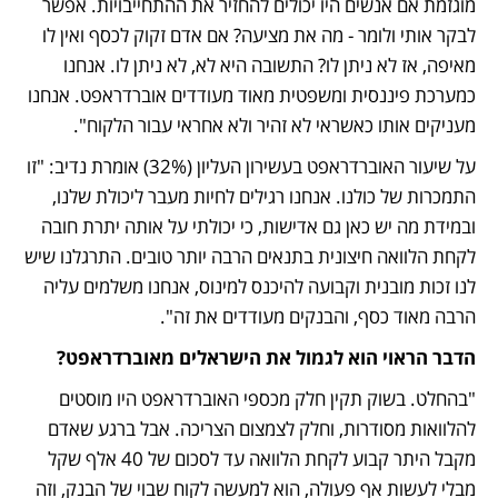
מוגזמת אם אנשים היו יכולים להחזיר את ההתחייבויות. אפשר 
לבקר אותי ולומר - מה את מציעה? אם אדם זקוק לכסף ואין לו 
מאיפה, אז לא ניתן לו? התשובה היא לא, לא ניתן לו. אנחנו 
כמערכת פיננסית ומשפטית מאוד מעודדים אוברדראפט. אנחנו 
מעניקים אותו כאשראי לא זהיר ולא אחראי עבור הלקוח".
על שיעור האוברדראפט בעשירון העליון (32%) אומרת נדיב: "זו 
התמכרות של כולנו. אנחנו רגילים לחיות מעבר ליכולת שלנו, 
ובמידת מה יש כאן גם אדישות, כי יכולתי על אותה יתרת חובה 
לקחת הלוואה חיצונית בתנאים הרבה יותר טובים. התרגלנו שיש 
לנו זכות מובנית וקבועה להיכנס למינוס, אנחנו משלמים עליה 
הרבה מאוד כסף, והבנקים מעודדים את זה".
הדבר הראוי הוא לגמול את הישראלים מאוברדראפט?
"בהחלט. בשוק תקין חלק מכספי האוברדראפט היו מוסטים 
להלוואות מסודרות, וחלק לצמצום הצריכה. אבל ברגע שאדם 
מקבל היתר קבוע לקחת הלוואה עד לסכום של 40 אלף שקל 
מבלי לעשות אף פעולה, הוא למעשה לקוח שבוי של הבנק, וזה 