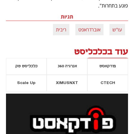
פוגע בתחרות". 
תגיות
עו"ש
אוברדראפט
ריבית
עוד בכלכליסט
פודקאסט
אנרגיה 360
כלכליסט טק
Scale Up
XIMUSNXT
CTECH
יסייה חדשה
נפתח בכרטיסייה חדשה