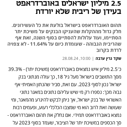
2.5 מיליון ישראלים באוברדראפט
בעידן של ריבית שלא יורדת
תהום האוברדראפט בישראל בולעת את כל העשירונים.
חלק גדול מההקלות שהעניקו הבנקים על משיכת יתר
הסתיימו, ועוד עלולות להסתיים בסוף השנה, זאת אף
שהריבית הגבוהה - שעומדת כיום על 11.64% - לא צפויה
לרדת בקרוב
שקד גרין ערבה
|
10:00, 28.08.24
כ־2.5 מיליון איש נמצאים באוברדראפט (משיכת יתר) - 39.3% 
נפתח בכרטיסייה חדשה
נפתח בכרטיסייה חדשה
נפתח בכרטיסייה חדשה
מסך התושבים בישראל מעל גיל 18, כך עולה מנתוני בנק 
ישראל נכון לסוף 2023. עם זאת, סביר שהנתון האמיתי אף 
גבוה מכך: נספרו רק מי שיש עליהם נתונים במאגר נתוני 
האשראי של בנק ישראל, אך ניתן לבקש להיגרע מהמאגר, ומי 
שעושה זאת לרוב הוא מי שמצבו הכלכלי רעוע, ופעמים רבות 
נמצא באוברדראפט תמידי. אם נחלק את תהום האוברדראפט - 
סך הכספים במשיכת יתר של הציבור, שעמד בסוף 2023 על 