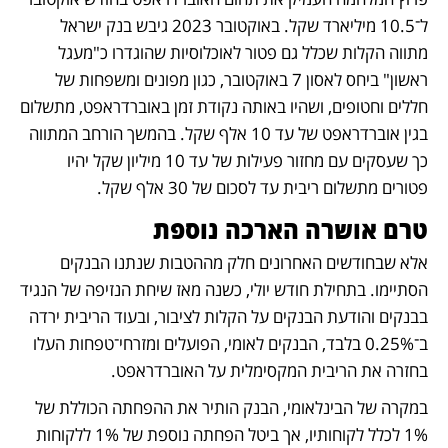
ל־10.5 מיליארד שקל. באוקטובר 2023 גיבש בנק ישראל 
מתווה הקלות שכלל גם פטור לאוכלוסיות שהוגדרו כ"מעגל 
ראשון" ביחס לאסון 7 באוקטובר, כגון מפונים ומשפחות של 
חללים וחטופים, ושהיו באותה נקודת זמן באוברדראפט, מתשלום 
בגין אוברדראפט של עד 10 אלף שקל. בהמשך הורחב המתווה 
כך שעסקים עם מחזור פעילות של עד 10 מיליון שקל יהיו 
פטורים מתשלום ריבית עד לסכום של 30 אלף שקל.
טרם אושרה הארכה נוספת
אלא שבחודשים האחרונים חלק מההטבות שנתנו הבנקים 
הסתיימו. בתחילת חודש יולי, כשנה מאז שיחת הנזיפה של הנגיד 
בבנקים והודעת הבנקים על הקלות לציבור, ובעוד הריבית ירדה 
ב־0.25% בלבד, הבנקים לאומי, הפועלים ומזרחי־טפחות העלו 
בחזרה את הריבית המקסימלית על האוברדראפט. 
במקרה של הבינלאומי, הבנק הותיר את ההפחתה הכוללת של 
1% לכלל לקוחותיו, אך ביטל הפחתה נוספת של 1% ללקוחות 