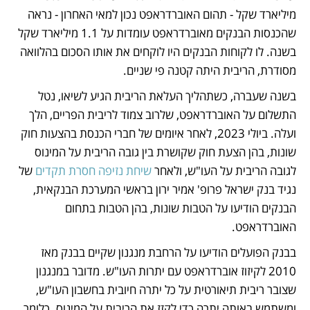
מיליארד שקל - תהום האוברדראפט נכון למאי האחרון - נראה 
שהכנסות הבנקים מאוברדראפט עומדות על 1.1 מיליארד שקל 
בשנה. לו לקוחות הבנקים היו לוקחים את אותו הסכום בהלוואה 
מסודרת, הריבית היתה קטנה פי שניים.
בשנה שעברה, כשתהליך העלאת הריבית הגיע לשיאו, נטל 
התשלום על האוברדראפט, שלרוב צמוד לריבית הפריים, הלך 
ועלה. ביולי 2023, לאחר איומים של חברי הכנסת בהצעות חוק 
שונות, בהן הצעת חוק שקושרת בין גובה הריבית על המינוס 
לגובה הריבית על העו"ש, ולאחר 
שיחת נזיפה חסרת תקדים
 של 
נגיד בנק ישראל פרופ' אמיר ירון בראשי המערכת הבנקאית, 
הבנקים הודיעו על הטבות שונות, בהן הטבות בתחום 
האוברדראפט.
בבנק הפועלים הודיעו על הרחבת מנגנון שקיים בבנק מאז 
2010 לקיזוז אוברדראפט עם יתרות העו"ש. מדובר במנגנון 
שצובר ריבית תיאורטית על כל יתרה חיובית בחשבון העו"ש, 
ומשתמש באותה יתרה כדי לקזז את הריבית על המינוס. כלומר, 