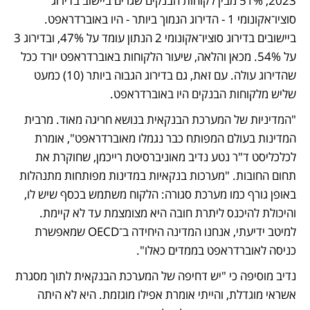
2023, 51% מבין לקוחות הבנקים שגרים ביישוב בדירוג 
סוציו־אקונומי 1 - הדירוג הנמוך ביותר - היו באוברדראפט. 
ביישובים בדירוג סוציו־אקונומי 2 הנתון עומד על 47%, ובדירוג 3 
על 54%. מכאן והלאה, שיעור הלקוחות באוברדראפט יורד ככל 
שהדירוג עולה. עם זאת, גם בדירוג הגבוה ביותר (10) כמעט 
שליש מלקוחות הבנקים היו באוברדראפט.
"המדיניות של המערכת הבנקאית בנושא חריגה מאוד. מרבית 
המדינות בעולם המפותח כבר נגמלו מאוברדראפט", אומרת 
לכלכליסט ד"ר נטע נדיב מאוניברסיטת רייכמן, שחוקרת את 
תחום החובות. "מערכות בנקאיות במדינות מפותחות מתנהלות 
באופן גורף כמו מערכת סגורה: הלקוח משתמש בכסף שיש לו, 
והיכולת להיכנס ליתרת חובה היא מצומצמת עד לא קיימת. 
למיטב ידיעתי, אנחנו המדינה היחידה ב־OECD שמאפשרת 
כניסה לאוברדראפט בממדים כאלו".
נדיב מוסיפה כי "יש דחיפה של המערכת הבנקאית לתוך מסגרת 
אשראי מוגדלת, והייתי אומרת אפילו מוגזמת. היא לא היתה 