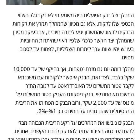
המהלך של בנק הפועלים היה משמעותי לא רק בגלל השווי 
הכספי שלו ללקוח, אלא גם מכיוון שהמהלך תמרץ את לקוחות 
הבנקים לדאוג שהחשבון יגיע ליתרה חיובית, אך בעיקר מכיוון 
שהמהלך יצר הקשר כלכלי שלפיו ראוי שהיתרות החיוביות 
בעו"ש יהיו שוות ערך ליתרות השליליות, לפחות עד לסכום 
מסוים. 
מהלך דומה יזם גם מזרחי־טפחות, אך בהיקף של עד 10,000 
שקל בלבד. לצד זאת, הבנק איפשר ללקוחות עם משכנתא 
לקבל פטור מתשלום על האוברדראפט עד לגובה החזר 
המשכנתא החודשי. בנק דיסקונט העניק פטור מתשלום על 
מינוס של עד 2,000 שקל, ורוב הבנקים הפחיתו את הריבית 
המקסימלית שהם גובים על המינוס בכ־%1–2%.
הבנקים גיבשו את המהלכים על רקע הריבית הגבוהה מבלי 
לדעת עד כמה הציבור עתיד להזדקק להם בהקשרים אחרים. 
פרוץ המלחמה העמיק את תהום האוברדראפט בחודש אוקטובר 