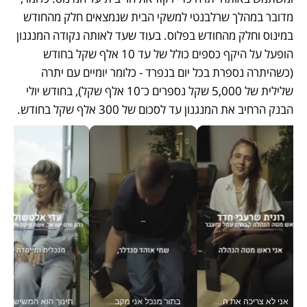
מדובר במהלך שרלבנטי למשקי הבית שנמצאים חלק מהחודש 
במינוס וחלק מהחודש בפלוס. בעוד שעד לאותה נקודה המנגנון 
הופעל על היקף כספים כולל של עד 10 אלף שקל בחודש 
(כשהיתרה נספרת בכל יום בנפרד - כלומר יומיים עם יתרה 
שלילית של 5,000 שקל נספרים כ־10 אלף שקל), בחודש יולי 
הבנק הרחיב את המנגנון עד לסכום של 300 אלף שקל בחודש.
אני לא צריכה את המשרד: רונית שרעבי-חדד מנהלת ארגון של 30000 עובדים מכל מקום_v
בתור מנכל אני מקבל מאות החלטות ביום, וה- Galaxy Z Fold8 Ultra עוזר לי לחתוך אותן מהר יותר_v
חינוך הוא המש