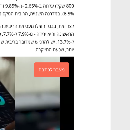
6.5%). במדרגה השנייה, הריבית המקסימלית עלתה מ-14.95% ל-17.55%.  
יותר, שכעת התייקרה. 
מעבר לכתבה