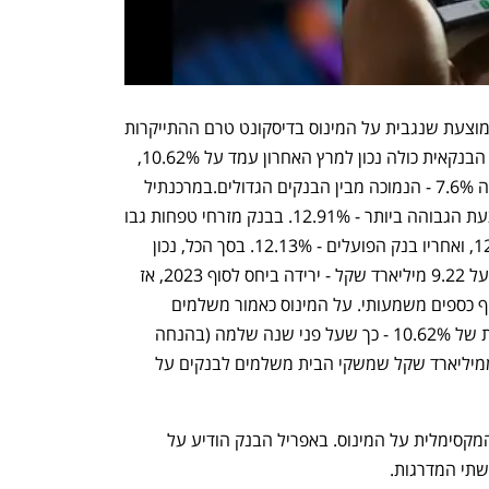
בהשוואה למערכת הבנקאית, הריבית הממוצעת שנגבית על המינוס בדיסקונט טרם ההתייקרות 
הנוכחית נחשבה זולה. הממוצע במערכת הבנקאית כולה נכון למרץ האחרון עמד על 10.62%, 
בעוד שבדיסקונט הריבית הממוצעת הייתה 7.6% - הנמוכה מבין הבנקים הגדולים.במרכנתיל 
(ששייך לדיסקונט) גבו את הריבית הממוצעת הגבוהה ביותר - 12.91%. בבנק מזרחי טפחות גבו 
את הריבית השנייה הגבוהה ביותר - 12.5%, ואחריו בנק הפועלים - 12.13%. בסך הכל, נכון 
למרץ האחרון היקף הכספים במינוס עמד על 9.22 מיליארד שקל - ירידה ביחס לסוף 2023, אז 
הנתון עמד על 9.6 מיליארד, אך עדיין היקף כספים משמעותי. על המינוס כאמור משלמים 
לקוחות המערכת הבנקאית ריבית ממוצעת של 10.62% - כך שעל פני שנה שלמה (בהנחה 
שהנתונים נותרים זהים) מדובר על יותר ממיליארד שקל שמשקי הבית משלמים לבנקים על 
גם בנק לאומי ייקר לאחרונה את הריבית המקסימלית על המינוס. באפריל הבנק הודיע על 
שתי המדרגות.