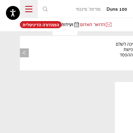
Duns 100
פורטל פיננסי
נפתח בכרטיסייה חדשה
הדואר האדום
ועידות
המהדורה הדיגיטלית
יכה לשלם
כישת
BASE: ההפסד
הרבעוני זינק ל-76
נפתח בכרטיסייה חדשה