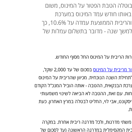
וטלה הטבת הפטור על המינוס, משום
 באותו חודש עמד המינוס במערכת
הבנקאית על 9.22 מיליארד שקל, והריבית הממוצעת עמדה על 10.6%, כך
למשך שנה - מדובר בתשלום עמלות של
רות הריבית על המינוס החל מסוף החודש. 
ר מריבית על המינוס
 בסכום של עד 2,000 שקל, 
הטבה אותה העניק במשך כשנתיים, עד לתחילת השנה הנוכחית. מכיוון שהריבית על המינוס 
היא האשראי היקר ביותר למשקי בית במערכת הבנקאית, ההטבה - אותה הוביל המנכ"ל הקודם 
של הבנק אורי לוין, הייתה משתלמת ללקוחות. עם זאת, ההטבה לא הביאה לשינוי משמעותי 
בגיוס הלקוחות, ולכן המנכ"ל הנוכחי של דיסקונט, אבי לוי, החליט לבטלה במרץ האחרון. כעת 
.
הריבית על המינוס ("אוברדראפט") בנויה משתי מדרגות, ולכל מדרגה ריבית אחרת. במקרה 
שהגיע לידי כלכליסט של אדם בן 90, הריבית המקסימלית במדרגה הראשונה (עד לסכום של 