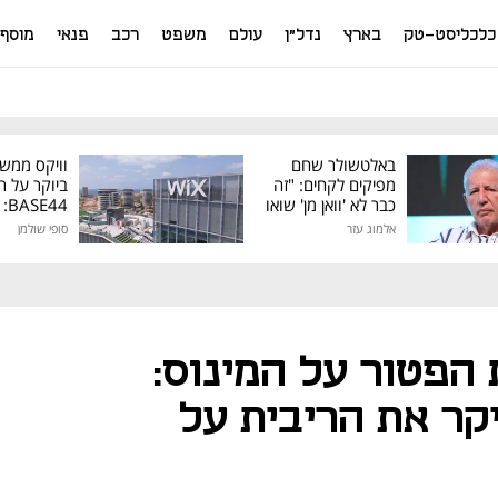
כלכליסט-טק
בארץ
נדל"ן
עולם
משפט
רכב
פנאי
מוסף
באלטשולר שחם
וויקס ממש
מפיקים לקחים: "זה
ביוקר על ר
כבר לא 'וואן מן' שואו
44
של גילעד"
אלמוג עזר
סופי שולמן
מיליון דולר
הפטור על המינוס:
קר את הריבית על