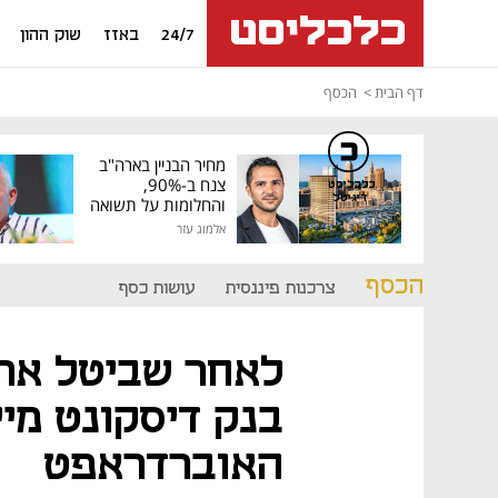
24/7
באזז
שוק ההון
דף הבית
הכסף
מחיר הבניין בארה"ב
צנח ב-90%,
כלכליסט
דיגיטל
והחלומות על תשואה
גבוהה התנפצו
אלמוג עזר
הכסף
צרכנות פיננסית
עושות כסף
לאחר שביטל את 
בנק דיסקונט מיי
האוברדראפט