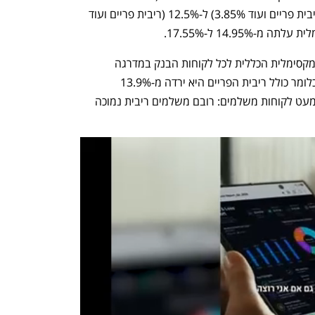
800 שקל) עלתה ב-2.65% -מ-9.85% (ריבית פריים ועוד 3.85%) ל-12.5% (ריבית פריים ועוד 
לצד זאת, בבנק הוזילו מעט את הריבית המקסימלית הכללית לכל לקוחות הבנק במדרגה 
הראשונה והיא ירידה - מ-7.9% ל-7.7%, כלומר כולל ריבית הפריים היא ירדה מ-13.9% 
ל-13.7%. יש להדגיש שמדובר בריבית שמעט לקוחות משלמים: רובם משלמים ריבית נמוכה 