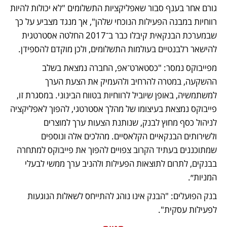
גורם אחר בענף סבור שאפליקציות התשלומים "לא יכולות להיות 
רווחיות במבנה הפעילות הנוכחי שלהן", אך מנגד מצביע על כך 
שבמערכת הבנקאית קיבלו כבר ב־2017 החלטה אסטרטגית 
להישאר רלבנטיים בעולמות התשלומים, ולכן מוקדם להספידן.
מפייבוקס נמסר: "כסטארט־אפ, החברה נמצאת בשלב 
ההשקעה, במטרה להרחיב ולהעמיק את הצעת הערך 
למשתמשיה, באופן שיוביל לרווחיות בטווח הבינוני. במסגרת זו, 
פייבוקס נמצאת בעיצומו של מהלך אסטרטגי, להפוך לאפליקציה 
לניהול כסף מחוץ לבנק, שנותנת הצעות ערך למוצרים 
ולשירותים הבנקאיים הקלאסיים. מהלכים אלה ונוספים 
שמתוכננים בעתיד הקרוב צפויים להפוך את פייבוקס למתחרה 
בבנקים, לתרום לתוצאות הפעילות ולהניב ערך ממשי לבעלי 
המניות״.
בנק הפועלים: "הבנק אינו נוהג להתייחס לשאלות הנוגעות 
לפעילות עסקית".