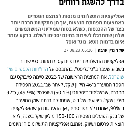
בדרך להשגת רווחים
אפליקציות התשלומים מנסות לצמצם הפסדים
באמצעות הפחתת הוצאות, אך הן מתקשות הרבה יותר
בצד של ההכנסות, כשלא בטוח שמיליוני המשתמשים
שלהן שהתרגלו לשירות בחינם יסכימו לשלם. ברקע עומד
איום בדמות מטא, גוגל ואפל
שקד גרין ערבה
|
06:20, 27.08.23
אפליקציות התשלומים ביט ופייבוקס מדממות. כפי שדווח 
נפתח בכרטיסייה חדשה
בשבוע שעבר ב"כלכליסט", בהתבסס על 
הדו"חות הכספיים של 
שופרסל
, את המחצית הראשונה של 2023 סיימה פייבוקס עם 
הפסד המוערך ב־46 מיליון שקל, לאחר שב־2022 הפסידה 
החברה, שבשליטת דיסקונט (50.1%) ושופרסל (49.9%), כ־92 
מיליון שקל. ביצועיה של ביט, שמחזיקה בנתח שוק המוערך 
ב־90%, אומנם לא מפורסמים, אך ההערכות הן שהאפליקציה 
של בנק הפועלים מפסידה 150-100 מיליון שקל בשנה, ללא 
הוצאות פרסום ושיווק. אומנם אפליקציות התשלומים הן מיזמים 