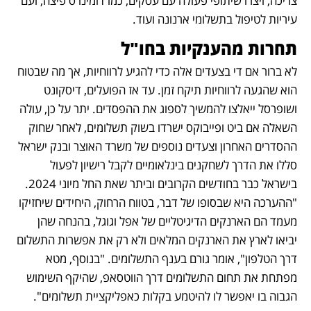
צריכה, ויצרו שיתופי פעולה עם עסקים, כמו דומינו'ס פיצה, ועם 
עיריות לטיפול בתשלומי ארנונה ועוד.
תחרות מהענקיות בחו"ל
לא ברור אם די בצעדים אלה כדי להגיע לרווחיות, אך מה שבטוח 
הוא שהגעה לרווחיות תיקח זמן. עד אז הפועלים, דיסקונט 
ושופרסל ייאלצו להמשיך לספוג את ההפסדים. יתר על כן, עולה 
השאלה אם ביט ופייבוקס ישרדו בשוק תשלומים, לאחר שחוק 
ההסדרים האחרון וצעדים נוספים של משרד האוצר ובנק ישראל 
סללו את הדרך לשחקנים בינלאומיים לקבל רישיון לפעול 
בישראל כבר בחודשים הקרובים וביתר שאת החל מיוני 2024. 
"ההערכה היא שבסופו של דבר, בטווח הרחוק, היחידים שיחזיקו 
מעמד הם הארנקים הדיגיטליים של אפל וגוגל, בהנחה שהן 
יביאו לארץ את הארנקים המלאים ולא רק את אפשרות התשלום 
דרך הטלפון", אומר גורם בענף התשלומים. "בנוסף, מטא 
מפתחת את תחום התשלומים דרך הווטסאפ, שהיקף השימוש 
הגבוה בו יאפשר לו להיטמע בקלות כאפליקציית תשלומים".