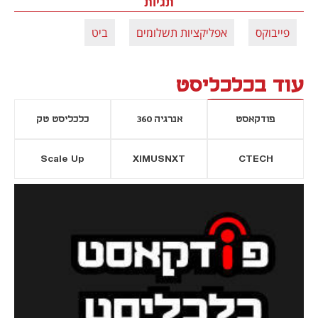
תגיות
פייבוקס
אפליקציות תשלומים
ביט
עוד בכלכליסט
פודקאסט
אנרגיה 360
כלכליסט טק
Scale Up
XIMUSNXT
CTECH
יסייה חדשה
נפתח בכרטיסייה חדשה