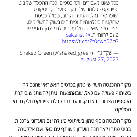
ככל שאנו מעבירים יותר כספים, ככה ההפסד של ביט 
ופייבוקס - כלומר של בנק הפועלים, דיסקונט 
ושופרסל - גדל. העתיד הקרוב, שכולל כניסת 
שחקניות בינלאומיות ופיתוחים בשוק התשלומים, 
מציב סימן שאלה גדול על היכולת שלהן להגיע אי 
פעם לרווחיות. 
@calcalist
https://t.co/Zt0cwb07cG
— שקד גרין Shaked Green (@shaked_green) 
August 27, 2023
מקור ההכנסה השלישי טמון בכרטיס האשראי שהנפיקה 
בשיתוף פעולה עם כאל, שבאמצעותו ניתן להשתמש ביתרת 
הכספים הצבורה בארנק, ובעבורו מקבלת פייבוקס חלק מדמי 
הסליקה.
מקור הכנסה נוסף טמון בשיתופי פעולה עם מועדוני צרכנות. 
בביט פתחו לאחרונה מועדון משותף עם כאל ועם אלקטרה 