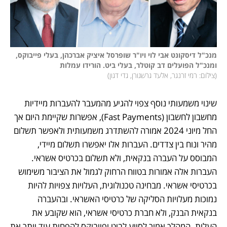
מנכ"ל דיסקונט אבי לוי ויו"ר שופרסל איציק אברכהן, בעלי פייבוקס, 
ומנכ"ל הפועלים דב קוטלר, בעלי ביט. הורידו עמלות

(
צילום: רמי זרנגר, אלעד גרשגורן, גדי דגון
)
שינוי משמעותי נוסף צפוי להגיע מהמעבר להעברות מיידיות 
מחשבון לחשבון (Fast Payments), אפשרות שקיימת היום אך 
החל מיוני 2024 אמורה להשתדרג משמעותית ולאפשר תשלום 
מהיר ונוח בין צדדים. העברות אלו יאפשרו תשלום מיידי, 
המבוסס על העברה בנקאית, ולא תשלום בכרטיס אשראי. 
העברות אלה אמורות בטווח הרחוק לגמול את הציבור משימוש 
בכרטיסי אשראי. מבחינה טכנולוגית, העלויות צפויות להיות 
נמוכות מעלויות הסליקה של כרטיסי האשראי. ובהעברה 
בנקאית הבנק, ולא חברת כרטיסי אשראי, הוא שקובע את 
העלות. המהלך אמור לסייע לביט ופייבוקס להפחית עוד יותר את 