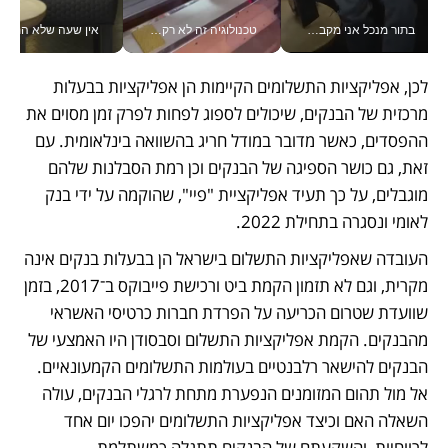
בתור מנכל אני מקבל מאות החלטות ביום, וה- Galaxy Z Fold8 Ultra עוזר לי לחתוך אותן מהר יותר_v
טכנולוגיה זה לא רק בהייטק: גם תעשיית המזון הישראלית מאמצת כלי AI, אוטומציה וניתוח דאטה בזמן אמת
אין שעה שלא התעסקתי במשבר - טל אלכסנדרוביץ’ שגב מנהלת משברים
לכן, אפליקציות התשלומים הקיימות הן אפליקציות בבעלות 
מרכזית של הבנקים, שיכולים לספוג לפחות לפרק זמן מסוים את 
ההפסדים, כאשר מדובר במודל חריג בהשוואה בינלאומית. עם 
זאת, גם כושר הספיגה של הבנקים וכן רמת הסבלנות שלהם 
מוגבלים, על כך תעיד אפליקציית "פיי", שהוקמה על ידי בנק 
לאומי ונסגרה בתחילת 2022.
העובדה שאפליקציות התשלום בישראל הן בבעלות בנקים אינה 
מקרית, וגם לא תזמון הקמת ביט ורכישת פייבוקס ב־2017, בזמן 
שוועדת שטרום הכריעה על הפרדת חברות כרטיסי האשראי 
מהבנקים. הקמת אפליקציות התשלום וסבסודן היו האמצעי של 
הבנקים להישאר רלבנטיים בעולמות התשלומים הקמעונאיים. 
אל מול תהום המזומנים הנפערת מתחת לרגלי הבנקים, עולה 
השאלה האם וכיצד אפליקציות התשלומים יהפכו יום אחד 
לרווחיות, והשקעתם של הבנקים תתגלה כמשתלמת.