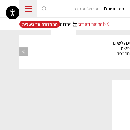
Duns 100
פורטל פיננסי
נפתח בכרטיסייה חדשה
הדואר האדום
ועידות
המהדורה הדיגיטלית
יכה לשלם
כישת
BASE: ההפסד
הרבעוני זינק ל-76