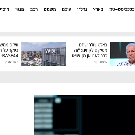
כלכליסט-טק
בארץ
נדל"ן
עולם
משפט
רכב
פנאי
מוסף
באלטשולר שחם
וויקס ממש
מפיקים לקחים: "זה
ביוקר על ר
כבר לא 'וואן מן' שואו
44
של גילעד"
אלמוג עזר
סופי שולמן
מיליון דולר