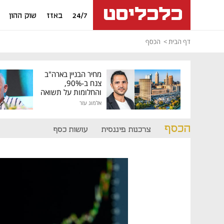
24/7
באזז
שוק ההון
דף הבית
הכסף
מחיר הבניין בארה"ב
צנח ב-90%,
והחלומות על תשואה
גבוהה התנפצו
אלמוג עזר
הכסף
צרכנות פיננסית
עושות כסף