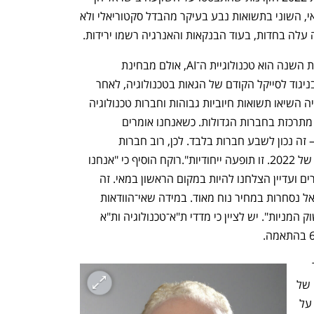
שהשיאו תשואה עודפת. אלא שבחודש מאי, השוני בתשואות נבע בעיקר מהבדל סקטוריאלי ולא 
 עלה בחדות, בעוד הבנקאות והאנרגיה רשמו ירידות. 
על פי רוקח, "הסיפור של השווקים מתחילת השנה הוא טכנולוגיית ה־AI, אולם מבחינת 
המשקיעים כל השוק מתרכז ב־7 חברות. בניגוד לסייקל הקודם של הגאות בטכנולוגיה, לאחר 
הקורונה שבה רוב תתי־הענפים בטכנולוגיה השיאו תשואות חיוביות גבוהות וחברות טכנולוגיה 
רבות הפכו ליוניקורנים, כרגע רוב העלייה מתרכזת בחברות הגדולות. כשאנחנו אומרים 
שהטכנולוגיה השיאה תשואת יתר השנה – זה נכון לשבע חברות בלבד. לכן, רוב חברות 
הטכנולוגיה עדיין לא התאוששו מהמשבר של 2022. זו תופעה ייחודיות".רוקח הוסיף כי "אנחנו 
מחזיקים יותר מניות בישראל למול המתחרים ועדיין הצלחנו להיות במקום הראשון במאי. זה 
בגלל האחזקה הטכנולוגית. המניות בישראל נסחרות במחיר נוח מאוד. במידה שאי־הוודאות 
הפוליטית תסתיים, נראה כאן תיקון חד בשוק המניות". יש לציין כי מדדי ת"א־טכנולוגיה ות"א 
השיחה עם רוקח התקיימה זמן קצר לאחר 
פרסום מדד המחירים לצרכן שהציג עלייה של 
0.2% בלבד בחודש מאי ועלייה של 4.6% על 