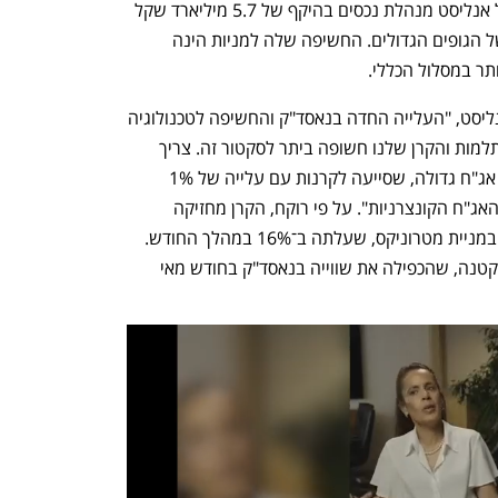
מקבילותיהן בארה"ב. קרן ההשתלמות של אנליסט מנהלת נכסים בהיקף של 5.7 מיליארד שקל 
והינה הקרן הקטנה ביותר מבין הקרנות של הגופים הגדולים. החשיפה שלה למניות הינה 
על פי נועם רוקח, סמנכ"ל ההשקעות באנליסט, "העלייה החדה בנאסד"ק והחשיפה לטכנולוגיה 
הן שסייעו למגמה החיובית בקרנות ההשתלמות והקרן שלנו חשופה ביתר לסקטור זה. צריך 
לזכור שבמסלולים הכלליים יש גם אחזקת אג"ח גדולה, שסייעה לקרנות עם עלייה של 1% 
במדד האג"ח הממשלתיות ו־1.5% במדד האג"ח הקונצרניות". על פי רוקח, הקרן מחזיקה 
במניית ישראייר, שטיפסה ב־46% במאי, ובמניית מטרוניקס, שעלתה ב־16% במהלך החודש. 
לדבריו, "גם בנאוגיימס הייתה לנו אחזקה קטנה, שהכפילה את שווייה בנאסד"ק בחודש מאי 