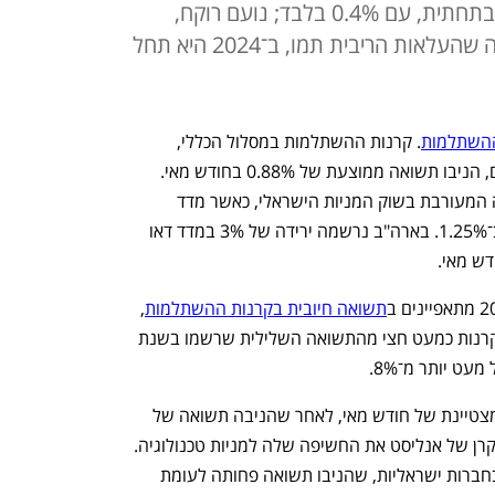
עם 1.47% במאי. אלטשולר שחם בתחתית, עם 0.4% בלבד; נועם רוקח,
סמנכ"ל השקעות באנליסט: "נראה שהעלאות הריבית תמו, ב־2024 היא תחל
ההשתלמות
. קרנות ההשתלמות במסלול הכללי, 
המסלול שבו מנוהל רוב ההון של החוסכים, הניבו תשואה ממוצעת של 0.88% בחודש מאי. 
התשואות החיוביות נרשמו למרות המגמה המעורבת בשוק המניות הישראלי, כאשר מדד 
ת"א־125 ירד ב־0.4% ומדד ת"א־35 ירד ב־1.25%. בארה"ב נרשמה ירידה של 3% במדד דאו 
תשואה חיובית בקרנות ההשתלמות
, 
שעלו בממוצע ב־3.45%. בכך משיבות הקרנות כמעט חצי מהתשואה השלילית שרשמו בשנת 
קרן ההשתלמות של אנליסט היא הקרן המצטיינת של חודש מאי, לאחר שהניבה תשואה של 
1.47%. החל מסוף שנת 2022 הגדילה הקרן של אנליסט את החשיפה שלה למניות טכנולוגיה. 
אחזקה זו חיפתה על האחזקות של הקרן בחברות ישראליות, שהניבו תשואה פחותה לעומת 