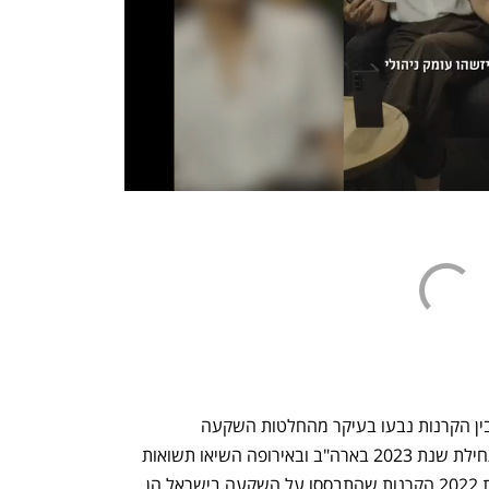
בשנתיים האחרונות ההבדלים בתשואות בין הקרנות נבעו בעיקר מהחלטות השקעה 
גיאוגרפיות. לדוגמה, קרנות שהשקיעו מתחילת שנת 2023 בארה"ב ובאירופה השיאו תשואות 
עודפות מול המתחרות. לעומת זאת, בשנת 2022 הקרנות שהתבססו על השקעה בישראל הן 