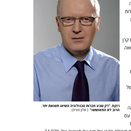
פני שנה. על פי רוקח, "לפי מדד מאי נראה 
שהעלאות הריבית בשנה האחרונה מתחילות 
להשפיע. נראה כי תהליך העלאות הריבית 
במקום השני בתשואה לחודש מאי נמצאת קרן 
ההשתלמות של ילין לפידות, שהניבה תשואה 
ההשתלמות של ילין לפידות מנהלת נכסים 
השלישי בטבלת התשואות נמצאת הקרן של 
רוקח. "רק שבע חברות טכנולוגיה השיאו תשואת יתר. 
מתחילת השנה הקרן עם התשואה הגבוהה 
הרוב לא התאוששו"
(
 אלון פורת
)
ביותר במסלול הכללי היא של ילין לפידות, עם 
5.11%. במקום השני נמצאת אנליסט, עם 