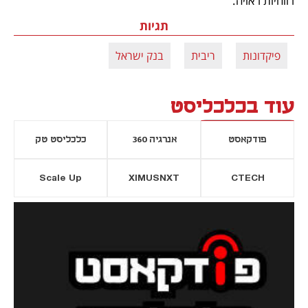
רווחיות ראויה.
תגיות
פיקדונות
ריבית
בנק ישראל
עוד בכלכליסט
פודקאסט
אנרגיה 360
כלכליסט טק
Scale Up
XIMUSNXT
CTECH
יסייה חדשה
נפתח בכרטיסייה חדשה