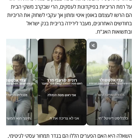
על רמת הריביות בפיקדונות לעסקים, הרי שבקרב משקי הבית 
הם הרשו לעצמם באופן איטי ומתון אך עקבי לשחוק את הריביות 
בחודשים האחרונים, מעבר לירידה בריבית בנק ישראל 
ובתשואות האג"ח.
כלכליסט דיגיטל "חינוך הוא המשימה של החיים שלי"_v
אני לא צריכה את המשרד: רונית שרעבי-חדד מנהלת ארגון של 30000 עובדים מכל מקום_v
חינוך הוא המש
השאלה היא האם הפערים הללו הם בגדר תמחור עסקי לגיטימי, 