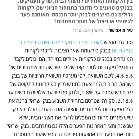
בין הלקוחות האמידים למשקי הבית, שרק מעמיקים.
בבנקים טוענים כי מדובר בתמחור הגיוני שכן לקוחות
גדולים גם מייצרים לבנק יותר הכנסה. האומנם פער
לגיטימי או ניצול של חוסר התחרות?
עירית אבישר
|
06:15, 15.05.24
סוד גלוי הוא ש
לקוחות אמידים מקבלים תנאים טובים יותר 
נפתח בכרטיסייה חדשה
בפיקדונות
 בבנקים לעומת שאר הציבור. לדברי לקוחות 
המוגדרים בבנקים כלקוחות אמידים במיוחד, הם יכולים לקבל 
היום על פיקדונות לטווח קצר של עד שלושה חודשים ריבית של 
5%-4%. לשם השוואה, לפי מערכת השוואת הריביות של בנק 
ישראל, הריבית הממוצעת בחודש מרץ בפיקדונות לתקופה של 
עד חודש עמדה על 1.8%, ולתקופה של עד שלושה חודשים על 
3.18%. סקירה שפרסם בתחילת השבוע בנק ישראל בחנה את 
כלל הפיקדונות לפי מגזרים, והציגה את הפערים הללו. לא רק 
שיש פערים מהותיים המפלים לרעה את משקי הבית, אלא 
שבשנה וחצי האחרונות הפערים הללו גם מתרחבים. בנק ישראל 
בוחן את הפערים באמצעות פרמטר הנקרא שיעור התמסורת 