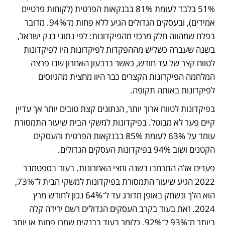
51% בלבד לעומת 81% בבנקאות הפרטית (לקוחות פרטיים 
אמידים), ובעסקים הגדולים הגיע ללא פחות מ־94%. מדובר 
בפלח שמהווה חלק מרכזי מהפיקדונות: לפי נתוני בנק ישראל, 
בשנה שעברה כשליש מההפקדות לפיקדונות היו לפיקדונות 
לטווח קצר של עד חודש, כאשר ברבעון האחרון שבו פרצה 
המלחמה הפיקדונות הקצרים כבר היוו מחצית מהגיוסים 
לפיקדונות באותה תקופה. 
בפיקדונות לטווח ארוך יותר, הנתונים קצת טובים יותר אך עדיין 
קיים פער לא מבוטל. בפיקדונות למשקי הבית שיעור התמסורת 
עומד על 63% לעומת 85% בבנקאות הפרטית והעסקים 
הקטנים ושוב 94% בפיקדונות העסקים הגדולים.
פערים אלה התרחבו בשנה וחצי האחרונות. בעוד בספטמבר 
2022 הגיע שיעור התמסורת בפיקדונות למשקי הבית ל־73%, 
הוא הלך ונשחק באופן מדורג עד ל־64% נכון לחודש מרץ 
2024. זאת בעוד בקרב העסקים הגדולים רשם ירידה קלה 
ביותר מ־93% ל־92%. כלומר בעוד בבנקים שמרו פחות או יותר 