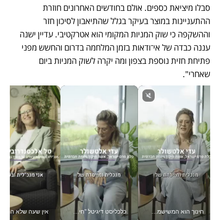
סבלו מיציאת כספים. אולם בחודשים האחרונים חוזרת 
ההתעניינות במוצר בעיקר בגלל שהתיאבון לסיכון חזר 
וההשקפה כי שוק המניות המקומי הוא אטרקטיבי. עדיין ישנה 
עננה כבדה של אי־ודאות בזמן המלחמה בדרום והחשש מפני 
פתיחת חזית נוספת בצפון ומה יקרה לשוק המניות ביום 
שאחרי".
חינוך הוא המשישמה של החיים שלי - V
כלכליסט דיגיטל "חינוך הוא המשימה של החיים שלי"_v
אין שעה שלא התעסקתי במשבר - טל אלכסנדרוביץ’ שגב מנהלת משברים