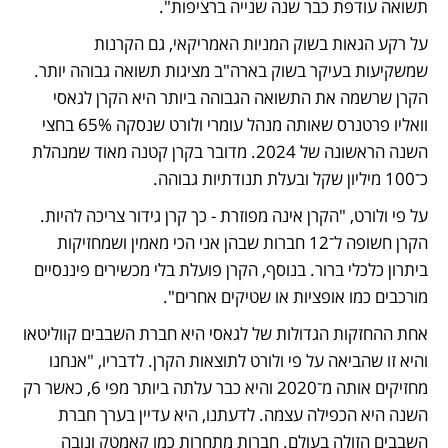
תשואה עודפת כבר שנה שנייה ברציפות".
על רקע הגאות בשוק המניות האמריקאי, גם הקרנות 
שמשקיעות בעיקר בשוק בארה"ב מציגות תשואה גבוהה יותר. 
הקרן שרשמה את התשואה הגבוהה ביותר היא הקרן לגאסי 
וואליו פרטנרס שאותה מנהל עומרי ולורט שנסקה 65% בחצי 
השנה הראשונה של 2024. מדובר בקרן קטנה מאוד שמנהלת 
כ־100 מיליון שקל ובעלת תנודתיות גבוהה.
על פי ולורט, "הקרן אינה מפוזרת - כך קרן גידור צריכה להיות. 
הקרן חשופה ל־12 חברות שבהן אני הכי מאמין ושמחזיקות 
ביתרון כלכלי ברור. בנוסף, הקרן פועלת בלי מכשירים פיננסיים 
מורכבים כמו אופציות או שטיקים אחרים".
אחת ההחזקות הגדולות של לגאסי היא חברת השבבים קווליטאו 
והיא זו שהביאה על פי ולורט לתוצאות הקרן. לדבריו, "אנחנו 
מחזיקים אותה מ־2020 והיא כבר עלתה ביותר מפי 6, כאשר רק 
השנה היא הכפילה עצמה. לדעתנו, היא עדיין בערך חברת 
השבבים הזולה בעולם. חברות מתחרות כמו קאמטק ונובה 