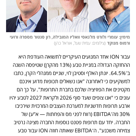
מימין: עומרי ולורט מלגאסי וואליו המובילה, רון סנטור מספרה ורועי 
ורמוס מנוקד
(
צילומים: עמית שעל, אוראל כהן
)
עבור ION אחד המנועים העיקריים לתשואה העודפת היא 
ההחזקה הגדולה במניית טבע (13% מהקרן) שטיפסה השנה 
ב־64.5%. יונתן האלף וסטיבן לוי, שניים ממנהלי הקרן, כתבו 
למשקיעים כי לאחרונה "אנו נשאלים תכופות מדוע אינכם 
מקטינים את הפוזיציה שלכם בחברת התרופות". על כך הם 
עונים כי "אנו צופים שעד סוף 2026 ולקראת 2027 לטבע יהיו 
ארבע תרופות חדשניות למערכת העצבים המרכזית שירכיבו 
30% מה־EBITDA (רווח לפני מס והפחתות — א"ע) של 
החברה. יחד עם תרופות פטנט נוספות החברה מציגה נרטיב 
צמיחה משכנע". ה־EBITDA שאותה חוזה ION עבור טבע 