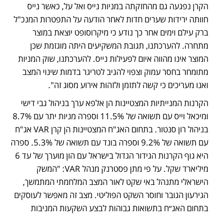
הקרן נפגעה גם מהחזקתה במניות נייס ואל על, כאשר נייס 
חוותה ירידות שערים חדות לאחר הודעה על התפטרות המנכ"ל 
ברק עילם וימים אחר כך נודע כי מיקרוסופט יוצאת במוצר 
מתחרה. להערכתנו, תגובת המשקיעים היתה מוגזמת שכן 
המוצר אינו מהווה איום לפעילות נייס. להערכתנו, שוק המניות 
מתומחר בחסר עמוק וצפוי להגיב לטריגר בדמות שינוי המצב 
ואנו מעריכים כי קשה לתזמן ולזהות אירוע מסוג זה". 
הקרנות המנייתיות המצטיינות הן אלפא ערך בניהול גבי דישי 
ומיכאל וייס עם תשואה של 11.5% וספרה מניות יתר עם 8.7% 
בניהול רון סנטור. בתחום האג"ח המצטיינות הן קרן VAR אג"ח 
עם תשואה של 9.2% וספרה בונד עם תשואה של 5.3%. ספרה 
היא גוף הקרנות הגידור הגדול בישראל עם הון מוערך של עד 6 
מיליארד שקל. על פי מתן פסטרנק מנהל VAR: "המשק 
הישראלי מתנהל באי שקט לאור המצב המלחמתי המתמשך, 
הגירעון הגובר וחוסר השקט הפוליטי. מצב זה מאפשר לעוסקים 
בתחום האג״ח בתשואות גבוהות לבצע השקעות המניבות 