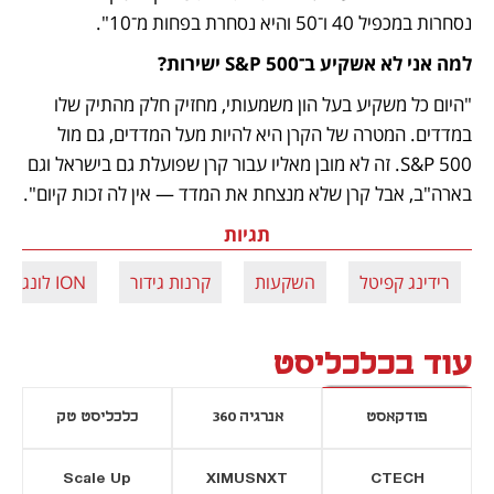
נסחרות במכפיל 40 ו־50 והיא נסחרת בפחות מ־10".
למה אני לא אשקיע ב־S&P 500 ישירות?
"היום כל משקיע בעל הון משמעותי, מחזיק חלק מהתיק שלו 
במדדים. המטרה של הקרן היא להיות מעל המדדים, גם מול 
S&P 500. זה לא מובן מאליו עבור קרן שפועלת גם בישראל וגם 
בארה"ב, אבל קרן שלא מנצחת את המדד — אין לה זכות קיום".
תגיות
רידינג קפיטל
השקעות
קרנות גידור
ION לונג שורט
עוד בכלכליסט
פודקאסט
אנרגיה 360
כלכליסט טק
Scale Up
XIMUSNXT
CTECH