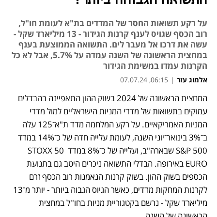
התשואה הגבוהה ביותר?
על רקע תשואות החסר של המדדים בת"א לעומת חו"ל,
רוב הכסף שגויס לענף קרנות הגידור - 13 מיליארד שקל -
עשה את דרכו אל מעבר לים. התשואה הממוצעת בענף
במחצית הראשונה של השנה עמדה על 5.7%, אבל לא כל
הקרנות עמדו במשימת הגידור
אלמוג עזר
|
06:15, 07.07.24
המחצית הראשונה של 2024 בשוק ההון התאפיינה בהבדלים 
נפתח בכרטיסייה חדשה
נפתח בכרטיסייה חדשה
עמוקים בתשואות של מדדי המניות הישראליים למול מדדי 
המניות האמריקאיים. על רקע המלחמה מדד ת"א־125 עלה 
ב־3% בינואר־יוני השנה, לעומת עלייה חדה של כ־14% במדד 
S&P 500 שבארה"ב, ועלייה של כ־8% במדד STOXX 50 
EURO באירופה. הבדלי התשואה ניכרים היטב גם בתנועת 
הכספים בשוק ההון. בשוק קרנות הנאמנות רוב הכסף זרם 
לקרנות המחקות מדדים, כאשר הגיוס הגבוה ביותר - יותר מ־13 
מיליארד שקל - נרשם בקטגוריית מניות בחו''ל במחצית 
הראשונה של השנה.