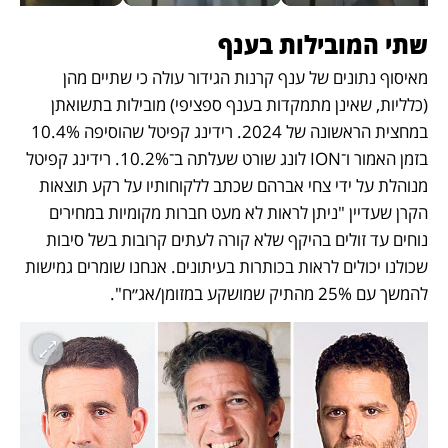
שתי המובילות בענף
מאיסוף נתונים של ענף קרנות הגידור עולה כי שתיים מהן 
(כלליות, שאינן מתמקדות בענף ספציפי) מובילות בתשואתן 
במחצית הראשונה של 2024. רידינג קפיטל שהוסיפה 10.4% 
בזמן האמור ו־ION לונג שורט שעלתה ב־10.2%. רידינג קפיטל 
מנוהלת על ידי צחי אברהם שכתב ללקוחותיו על רקע תוצאות 
הקרן שעדיין "ניתן לראות לא מעט חברות מקומיות במחירים 
נוחים עד זולים בהיקף שלא קורה לעתים קרובות בשל סיבות 
שכולנו יכולים לראות בכותרות בעיתונים. אנחנו שומרים גמישות 
להמשך עם 25% מהתיק שמושקע במזומן/אג״ח".