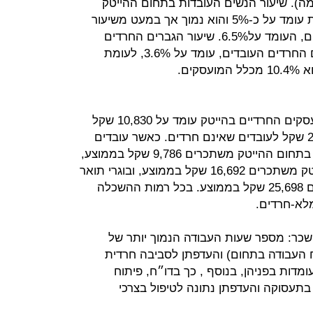
ם (כ- 71% ו- 29% בהתאמה). שיעור הנשים העובדות בתחום ההייטק
מתוך כלל הנשים החרדיות המועסקות עומד על כ-5% והוא נמוך אך במעט משיעור
הנשים הלא חרדיות המועסקות בתחום, העומד על6.5%. שיעור הגברים החרדים
המועסקים בתחום מתוך כלל הגברים החרדים העובדים, עומד על 3.6%, לעומת
ים.
על פי נתוני רשות המיסים, שכר המועסקים החרדיים בהייטק עומד על 10,830 שקל
בממוצע, זאת לעומת שכר של 22,479 שקל לעובדים שאינם חרדים. כאשר עובדים
חרדים שאינם בעלי תואר המועסקים בתחום ההייטק משתכרים 9,786 שקל בממוצע,
בעלי תואר ממכללה במקצועות ההייטק משתכרים 16,692 שקל בממוצע, ובוגרי תואר
אוניברסיטאי במקצועות אלו משתכרים 25,698 שקל בממוצע. בכל רמות ההשכלה
לא-חרדים.
שכר: מספר שעות העבודה הנמוך יותר של
ח העבודה בתחום) והעדפתן לסביבה חרדית
דות בפניהן, בנוסף , כך בדו״ח, פיתוח
בתעסוקה והעדפתן נתונה לטיפול בצרכי