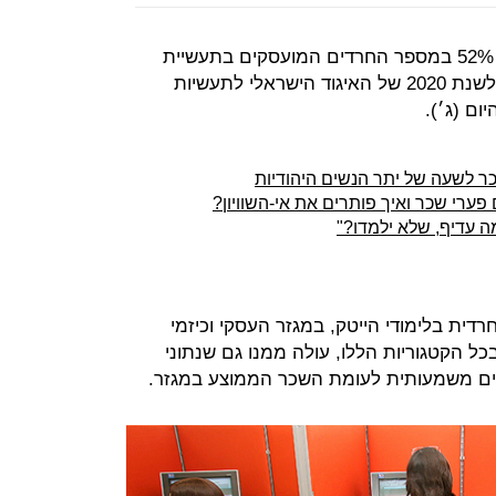
בין השנים 2014 ל-2018 חל זינוק של 52% במספר החרדים המועסקים בתעשיית
ההייטק, כך לפי דו״ח ההייטק החרדי לשנת 2020 של האיגוד הישראלי לתעשיות
ר לשעה של יתר הנשים היהודיות
ה עדיף, שלא ילמדו?"
ית בלימודי הייטק, במגזר העסקי וכיזמי
כל הקטגוריות הללו, עולה ממנו גם שנתוני
ים משמעותית לעומת השכר הממוצע במגזר.