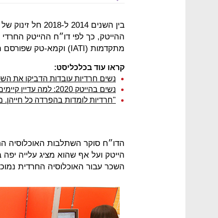
מתקדמות (IATI) וקמא-טק שפורסם היום (ג׳).
קראו עוד בכלכליסט:
נשים חרדיות עובדות הדביקו את השכ
נשים בהייטק 2020: למה עדיין קיימים פערי שכר ואיך פותרים את אי-השוויון?
"חרדיות לומדות בהפרדה כל חייהן. מ
הדו״ח סוקר השתלבות האוכלוסיה החרד
הייטק ועל אף שהוא מציג עלייה יפה ב
השכר עבור האוכלוסיה החרדית נמוכ