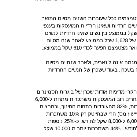
טמצמים ככל שעוברות השנים מסיום התואר.
ם חרדיות ושאינן חרדיות המועסקות בענפי
יטק, עולה כי קיים פער של 1,968 שקל בממוצע בין נשים שאינן חרדיות לנשים
חרדיות מיד לאחר סיום התואר, ופער של 1,628 שרל בממוצע לאחר שנה מסיום
ם הפער לכדי 610 שקל בממוצע.
מגמה אינה לינארית, ולאחר שנתיים מסיום
 בשכרן, בעוד ששכרן של הנשים החרדיות
קרי מדיניות אודות שכרן של בוגרות הסמינרים
החרדיים נמצא כי בעוד שבתחומים אחרים רוב המועסקות משתכרות מתחת ל-6,000
שקל (97% מהעובדות בתחום המזכירות, 82% מהעובדות בתחום החינוך, וכמחצית
מהעובדות בתחום הנהלת חשבונות וייעוץ מס) הרי שבהייטק רק 10% משתכרות
מתחת לרף זה. 21% משתכרות בין 6,000 ל-8,000 שקל לחודש, כ-25% נוספות
משתכרות בין 8,000 ל-10,000 שקל לחודש ו-44% משתכרות יותר מ-10,000 שקל