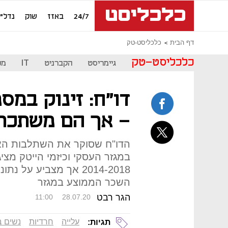
24/7
באזז
שוק
נדל"ן
דף הבית
כלכליסט-טק
כלכליסט-טק
גיימריסט
הקברניט
IT
מכ
דו"ח: זינוק במס
- אך הם משתכר
הדו"ח שסוקר את השתלבות האוכ
במגזר העסקי וכיזמי הייטק מציג
2014-2018 אך מצביע ע
השכר הממוצע במגזר
הגר רבט
11:00
28.07.20
עלייה
חרדיות
נשים ב
תגיות: