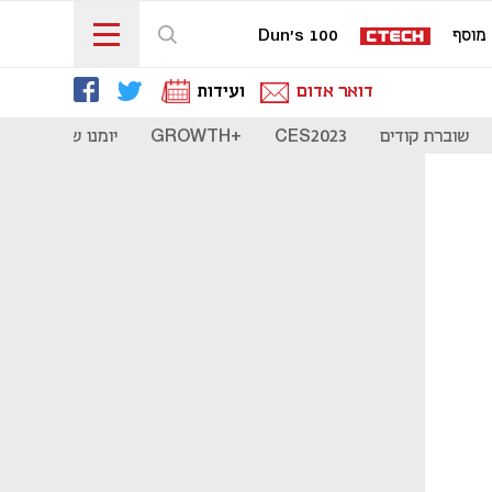
מוסף
Dun's 100
דואר אדום
ועידות
שוברת קודים
CES2023
+GROWTH
יומנו של סטארט