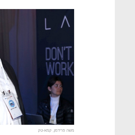
משה פרידמן, קמא-טק