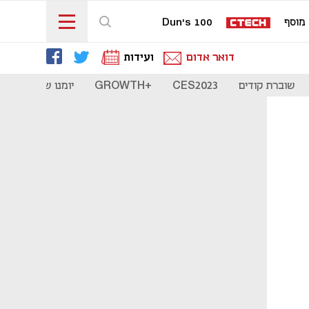
מוסף
Dun's 100
דואר אדום
ועידות
שוברת קודים
CES2023
+GROWTH
יומנו של סטארט