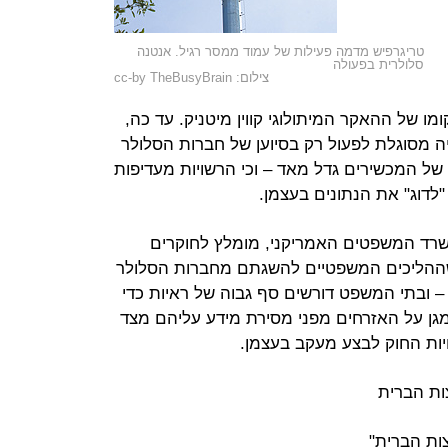
טריגרפיש מדמה פעילות של עמוד ממסר רגיל. אנטנה
סלולרית בפעולה
צילום: cc-by TheBusyBrain
יקומו של ההאקר המיתולוגי קווין מיטניק. עד כה,
ה מסוגלת לפעול רק בסיוען של חברות הסלולר
של המכשירים גדל מאד – וכי הרשויות מעדיפות
לדוג" את הנתונים בעצמן.
רד המשפטים האמריקני, מומלץ לחוקרים
ההליכים המשפטיים להשגתם מחברות הסלולר
– ובתי המשפט דורשים סף גבוה של ראיות כדי
 מגן על האזרחים מפני מסירת מידע עליהם מצד
יות החוק לבצע מעקב בעצמן.
ות הברית
ות הברית"