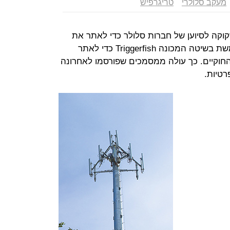
מעקב סלולרי
טריגרפיש
קנית, ה-FBI, איננה זקוקה לסיוען של חברות סלולר כדי לאתר את
מיקומו של טלפון סלולרי, והיא משתמשת בשיטה המכונה Triggerfish כדי לאתר
חוקיים. כך עולה ממסמכים שפורסמו לאחרונה
רטיות.