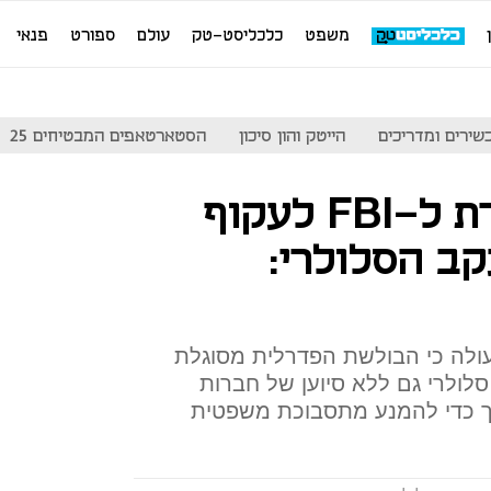
משפט
כלכליסט-טק
עולם
ספורט
פנאי
שירים ומדריכים
הייטק והון סיכון
הסטארטאפים המבטיחים 25
השיטה שמאפשרת ל-FBI לעקוף
ב הסלולרי:
ולה כי הבולשת הפדרלית מסוגלת
לולרי גם ללא סיוען של חברות
כך כדי להמנע מתסבוכת משפטית