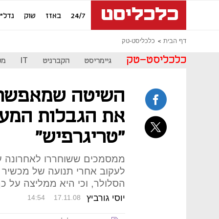
24/7
באזז
שוק
נדל"ן
דף הבית
כלכליסט-טק
כלכליסט-טק
גיימריסט
הקברניט
IT
מכ
את הגבלות המעק
"טריגרפיש"
ממסמכים ששוחררו לאחרונה ע
לעקוב אחרי תנועה של מכשיר ס
הסלולר, וכי היא ממליצה על 
יוסי גורביץ
14:54
17.11.08